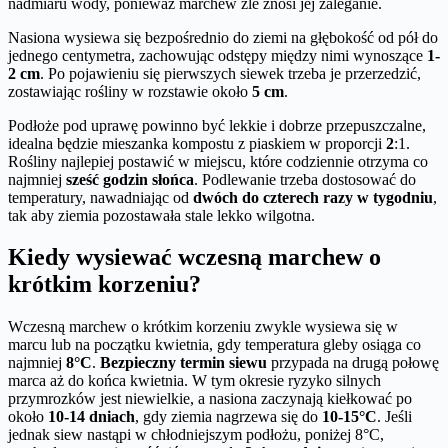
nadmiaru wody, ponieważ marchew źle znosi jej zaleganie.
Nasiona wysiewa się bezpośrednio do ziemi na głębokość od pół do
jednego centymetra, zachowując odstępy między nimi wynoszące
1-
2 cm
. Po pojawieniu się pierwszych siewek trzeba je przerzedzić,
zostawiając rośliny w rozstawie około
5 cm
.
Podłoże pod uprawę powinno być lekkie i dobrze przepuszczalne,
idealna będzie mieszanka kompostu z piaskiem w proporcji
2
:1.
Rośliny najlepiej postawić w miejscu, które codziennie otrzyma co
najmniej
sześć godzin słońca
. Podlewanie trzeba dostosować do
temperatury, nawadniając od
dwóch do czterech razy w tygodniu
,
tak aby ziemia pozostawała stale lekko wilgotna.
Kiedy wysiewać wczesną marchew o
krótkim korzeniu?
Wczesną marchew o krótkim korzeniu zwykle wysiewa się w
marcu lub na początku kwietnia, gdy temperatura gleby osiąga co
najmniej
8°C
.
Bezpieczny termin siewu
przypada na drugą połowę
marca aż do końca kwietnia. W tym okresie ryzyko silnych
przymrozków jest niewielkie, a nasiona zaczynają kiełkować po
około
10-14 dniach
, gdy ziemia nagrzewa się do
10-15°C
. Jeśli
jednak siew nastąpi w chłodniejszym podłożu, poniżej 8°C,