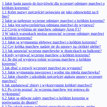
1
Jakie hasła pasują do krzyżówki dla wczesnej odmiany marchwi o
krótkim korzeniu?
1.1
Które nazwy najczęściej pojawiają się jako odpowiedzi na 6
liter?
2
Jakie są najlepsze wczesne odmiany marchwi o krótkim korzeniu?
2.1
Jaka jest najwcześniejsza odmiana marchwi do wysiewu?
2.2
Czym wyróżnia się marchew odmiany Aron F1?
3
W jakich warunkach można uprawiać wczesne odmiany marchwi
o krótkim korzeniu?
3.1
Jakie są wymagania glebowe marchwi o krótkim korzeniu?
3.2
Czy krótka marchew nadaje się do uprawy na ciężkiej glebie?
3.3
Jak uprawiać wczesną marchewkę w doniczkach na balkonie?
4
Kiedy wysiewać wczesną marchew o krótkim korzeniu?
4.1
Ile dni od wysiewu rośnie wczesna marchew o krótkim
korzeniu?
5
Jak dbać o rozwój wczesnej marchwi po wysianiu?
5.1
Jakie wymagania nawozowe i wodne ma młoda marchewka?
5.2
Jakie choroby i szkodniki najczęściej atakują uprawy wczesnej
marchwi?
6
Jak zaplanować zbiory i wykorzystanie krótkiej marchwi?
6.1
Po czym poznać, że wczesna marchew jest gotowa do
wykopania?
6.2
Jakie są główne zalety marchwi o krótkim korzeniu w
porównaniu do długiej?
6.3
Do jakich potraw najlepiej sprawdzają się wczesne, grube