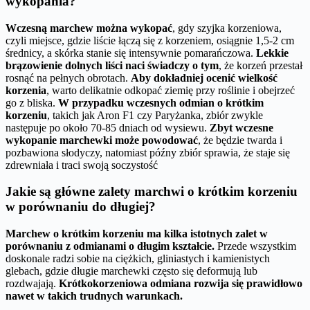
wykopania?
Wczesną marchew można wykopać
, gdy szyjka korzeniowa,
czyli miejsce, gdzie liście łączą się z korzeniem, osiągnie 1,5-2 cm
średnicy, a skórka stanie się intensywnie pomarańczowa.
Lekkie
brązowienie dolnych liści naci świadczy o tym
, że korzeń przestał
rosnąć na pełnych obrotach.
Aby dokładniej ocenić wielkość
korzenia
, warto delikatnie odkopać ziemię przy roślinie i obejrzeć
go z bliska.
W przypadku wczesnych odmian o krótkim
korzeniu
, takich jak Aron F1 czy Paryżanka, zbiór zwykle
następuje po około 70-85 dniach od wysiewu.
Zbyt wczesne
wykopanie marchewki może powodować
, że będzie twarda i
pozbawiona słodyczy, natomiast późny zbiór sprawia, że staje się
zdrewniała i traci swoją soczystość
Jakie są główne zalety marchwi o krótkim korzeniu
w porównaniu do długiej?
Marchew o krótkim korzeniu ma kilka istotnych zalet w
porównaniu z odmianami o długim kształcie.
Przede wszystkim
doskonale radzi sobie na ciężkich, gliniastych i kamienistych
glebach, gdzie długie marchewki często się deformują lub
rozdwajają.
Krótkokorzeniowa odmiana rozwija się prawidłowo
nawet w takich trudnych warunkach.