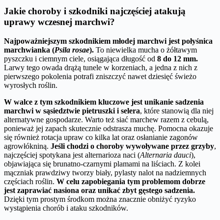
Jakie choroby i szkodniki najczęściej atakują
uprawy wczesnej marchwi?
Najpoważniejszym szkodnikiem młodej marchwi jest połyśnica
marchwianka (
Psila rosae
).
To niewielka mucha o żółtawym
pyszczku i ciemnym ciele, osiągająca długość od
8 do 12 mm.
Larwy tego owada drążą tunele w korzeniach, a jedna z nich z
pierwszego pokolenia potrafi zniszczyć nawet dziesięć świeżo
wyrosłych roślin.
W walce z tym szkodnikiem kluczowe jest unikanie sadzenia
marchwi w sąsiedztwie pietruszki i selera
, które stanowią dla niej
alternatywne gospodarze. Warto też siać marchew razem z cebulą,
ponieważ jej zapach skutecznie odstrasza muchę. Pomocna okazuje
się również rotacja upraw co kilka lat oraz osłanianie zagonów
agrowłókniną.
Jeśli chodzi o choroby wywoływane przez grzyby
,
najczęściej spotykana jest alternarioza naci (
Alternaria dauci
),
objawiająca się brunatno-czarnymi plamami na liściach. Z kolei
mączniak prawdziwy tworzy biały, pylasty nalot na nadziemnych
częściach roślin.
W celu zapobiegania tym problemom dobrze
jest zaprawiać nasiona oraz unikać zbyt gęstego sadzenia.
Dzięki tym prostym środkom można znacznie obniżyć ryzyko
wystąpienia chorób i ataku szkodników.