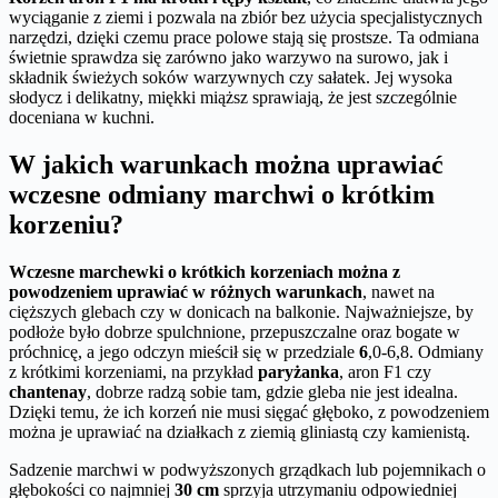
wyciąganie z ziemi i pozwala na zbiór bez użycia specjalistycznych
narzędzi, dzięki czemu prace polowe stają się prostsze. Ta odmiana
świetnie sprawdza się zarówno jako warzywo na surowo, jak i
składnik świeżych soków warzywnych czy sałatek. Jej wysoka
słodycz i delikatny, miękki miąższ sprawiają, że jest szczególnie
doceniana w kuchni.
W jakich warunkach można uprawiać
wczesne odmiany marchwi o krótkim
korzeniu?
Wczesne marchewki o krótkich korzeniach można z
powodzeniem uprawiać w różnych warunkach
, nawet na
cięższych glebach czy w donicach na balkonie. Najważniejsze, by
podłoże było dobrze spulchnione, przepuszczalne oraz bogate w
próchnicę, a jego odczyn mieścił się w przedziale
6
,0-6,8. Odmiany
z krótkimi korzeniami, na przykład
paryżanka
, aron F1 czy
chantenay
, dobrze radzą sobie tam, gdzie gleba nie jest idealna.
Dzięki temu, że ich korzeń nie musi sięgać głęboko, z powodzeniem
można je uprawiać na działkach z ziemią gliniastą czy kamienistą.
Sadzenie marchwi w podwyższonych grządkach lub pojemnikach o
głębokości co najmniej
30 cm
sprzyja utrzymaniu odpowiedniej