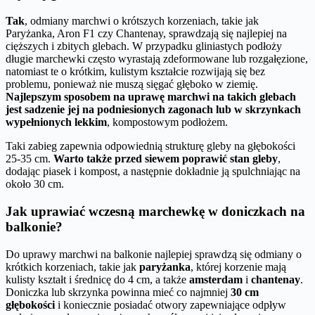
Tak
, odmiany marchwi o krótszych korzeniach, takie jak
Paryżanka, Aron F1 czy Chantenay, sprawdzają się najlepiej na
cięższych i zbitych glebach. W przypadku gliniastych podłoży
długie marchewki często wyrastają zdeformowane lub rozgałęzione,
natomiast te o krótkim, kulistym kształcie rozwijają się bez
problemu, ponieważ nie muszą sięgać głęboko w ziemię.
Najlepszym sposobem na uprawę marchwi na takich glebach
jest sadzenie jej na podniesionych zagonach lub w skrzynkach
wypełnionych lekkim
, kompostowym podłożem.
Taki zabieg zapewnia odpowiednią strukturę gleby na głębokości
25-35 cm.
Warto także przed siewem poprawić stan gleby
,
dodając piasek i kompost, a następnie dokładnie ją spulchniając na
około 30 cm.
Jak uprawiać wczesną marchewkę w doniczkach na
balkonie?
Do uprawy marchwi na balkonie najlepiej sprawdzą się odmiany o
krótkich korzeniach, takie jak
paryżanka
, której korzenie mają
kulisty kształt i średnicę do 4 cm, a także
amsterdam
i
chantenay
.
Doniczka lub skrzynka powinna mieć co najmniej
30 cm
głębokości
i koniecznie posiadać otwory zapewniające odpływ