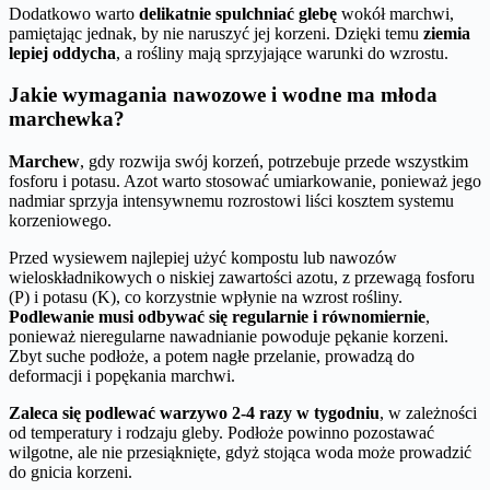
Dodatkowo warto
delikatnie spulchniać glebę
wokół marchwi,
pamiętając jednak, by nie naruszyć jej korzeni. Dzięki temu
ziemia
lepiej oddycha
, a rośliny mają sprzyjające warunki do wzrostu.
Jakie wymagania nawozowe i wodne ma młoda
marchewka?
Marchew
, gdy rozwija swój korzeń, potrzebuje przede wszystkim
fosforu i potasu. Azot warto stosować umiarkowanie, ponieważ jego
nadmiar sprzyja intensywnemu rozrostowi liści kosztem systemu
korzeniowego.
Przed wysiewem najlepiej użyć kompostu lub nawozów
wieloskładnikowych o niskiej zawartości azotu, z przewagą fosforu
(P) i potasu (K), co korzystnie wpłynie na wzrost rośliny.
Podlewanie musi odbywać się regularnie i równomiernie
,
ponieważ nieregularne nawadnianie powoduje pękanie korzeni.
Zbyt suche podłoże, a potem nagłe przelanie, prowadzą do
deformacji i popękania marchwi.
Zaleca się podlewać warzywo 2-4 razy w tygodniu
, w zależności
od temperatury i rodzaju gleby. Podłoże powinno pozostawać
wilgotne, ale nie przesiąknięte, gdyż stojąca woda może prowadzić
do gnicia korzeni.