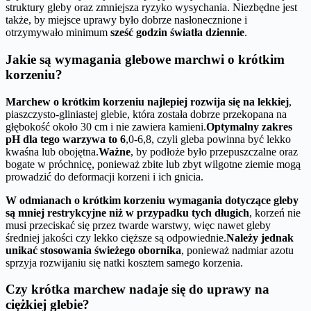
struktury gleby oraz zmniejsza ryzyko wysychania. Niezbędne jest
także, by miejsce uprawy było dobrze nasłonecznione i
otrzymywało minimum
sześć godzin światła dziennie
.
Jakie są wymagania glebowe marchwi o krótkim
korzeniu?
Marchew o krótkim korzeniu najlepiej rozwija się na lekkiej
,
piaszczysto-gliniastej glebie, która została dobrze przekopana na
głębokość około 30 cm i nie zawiera kamieni.
Optymalny zakres
pH dla tego warzywa to 6
,0-6,8, czyli gleba powinna być lekko
kwaśna lub obojętna.
Ważne
, by podłoże było przepuszczalne oraz
bogate w próchnicę, ponieważ zbite lub zbyt wilgotne ziemie mogą
prowadzić do deformacji korzeni i ich gnicia.
W odmianach o krótkim korzeniu wymagania dotyczące gleby
są mniej restrykcyjne niż w przypadku tych długich
, korzeń nie
musi przeciskać się przez twarde warstwy, więc nawet gleby
średniej jakości czy lekko cięższe są odpowiednie.
Należy jednak
unikać stosowania świeżego obornika
, ponieważ nadmiar azotu
sprzyja rozwijaniu się natki kosztem samego korzenia.
Czy krótka marchew nadaje się do uprawy na
ciężkiej glebie?