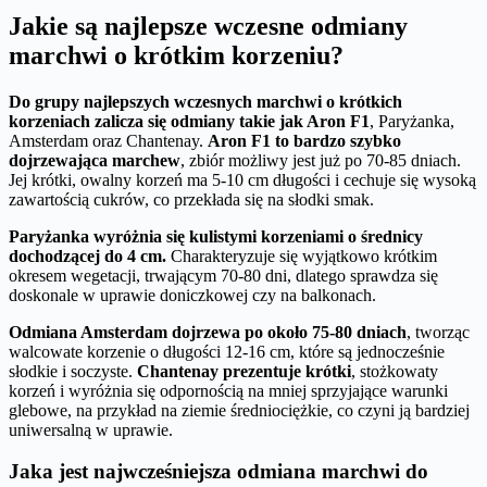
Jakie są najlepsze wczesne odmiany
marchwi o krótkim korzeniu?
Do grupy najlepszych wczesnych marchwi o krótkich
korzeniach zalicza się odmiany takie jak Aron F1
, Paryżanka,
Amsterdam oraz Chantenay.
Aron F1 to bardzo szybko
dojrzewająca marchew
, zbiór możliwy jest już po 70-85 dniach.
Jej krótki, owalny korzeń ma 5-10 cm długości i cechuje się wysoką
zawartością cukrów, co przekłada się na słodki smak.
Paryżanka wyróżnia się kulistymi korzeniami o średnicy
dochodzącej do 4 cm.
Charakteryzuje się wyjątkowo krótkim
okresem wegetacji, trwającym 70-80 dni, dlatego sprawdza się
doskonale w uprawie doniczkowej czy na balkonach.
Odmiana Amsterdam dojrzewa po około 75-80 dniach
, tworząc
walcowate korzenie o długości 12-16 cm, które są jednocześnie
słodkie i soczyste.
Chantenay prezentuje krótki
, stożkowaty
korzeń i wyróżnia się odpornością na mniej sprzyjające warunki
glebowe, na przykład na ziemie średniociężkie, co czyni ją bardziej
uniwersalną w uprawie.
Jaka jest najwcześniejsza odmiana marchwi do