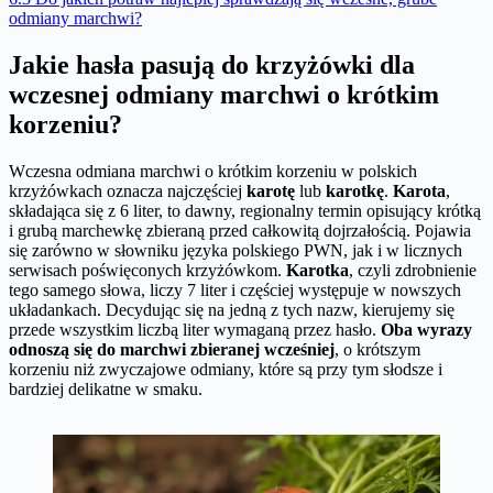
odmiany marchwi?
Jakie hasła pasują do krzyżówki dla
wczesnej odmiany marchwi o krótkim
korzeniu?
Wczesna odmiana marchwi o krótkim korzeniu w polskich
krzyżówkach oznacza najczęściej
karotę
lub
karotkę
.
Karota
,
składająca się z 6 liter, to dawny, regionalny termin opisujący krótką
i grubą marchewkę zbieraną przed całkowitą dojrzałością. Pojawia
się zarówno w słowniku języka polskiego PWN, jak i w licznych
serwisach poświęconych krzyżówkom.
Karotka
, czyli zdrobnienie
tego samego słowa, liczy 7 liter i częściej występuje w nowszych
układankach. Decydując się na jedną z tych nazw, kierujemy się
przede wszystkim liczbą liter wymaganą przez hasło.
Oba wyrazy
odnoszą się do marchwi zbieranej wcześniej
, o krótszym
korzeniu niż zwyczajowe odmiany, które są przy tym słodsze i
bardziej delikatne w smaku.