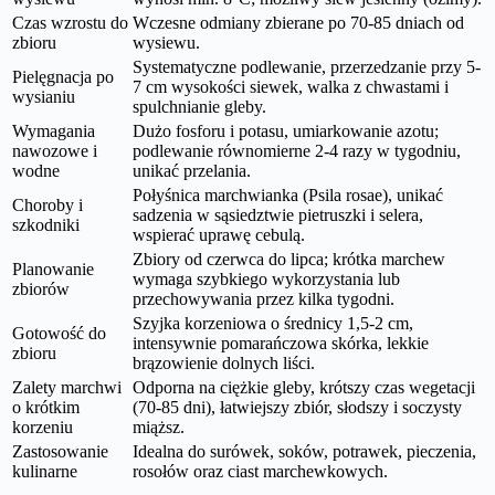
Czas wzrostu do
Wczesne odmiany zbierane po 70-85 dniach od
zbioru
wysiewu.
Systematyczne podlewanie, przerzedzanie przy 5-
Pielęgnacja po
7 cm wysokości siewek, walka z chwastami i
wysianiu
spulchnianie gleby.
Wymagania
Dużo fosforu i potasu, umiarkowanie azotu;
nawozowe i
podlewanie równomierne 2-4 razy w tygodniu,
wodne
unikać przelania.
Połyśnica marchwianka (Psila rosae), unikać
Choroby i
sadzenia w sąsiedztwie pietruszki i selera,
szkodniki
wspierać uprawę cebulą.
Zbiory od czerwca do lipca; krótka marchew
Planowanie
wymaga szybkiego wykorzystania lub
zbiorów
przechowywania przez kilka tygodni.
Szyjka korzeniowa o średnicy 1,5-2 cm,
Gotowość do
intensywnie pomarańczowa skórka, lekkie
zbioru
brązowienie dolnych liści.
Zalety marchwi
Odporna na ciężkie gleby, krótszy czas wegetacji
o krótkim
(70-85 dni), łatwiejszy zbiór, słodszy i soczysty
korzeniu
miąższ.
Zastosowanie
Idealna do surówek, soków, potrawek, pieczenia,
kulinarne
rosołów oraz ciast marchewkowych.