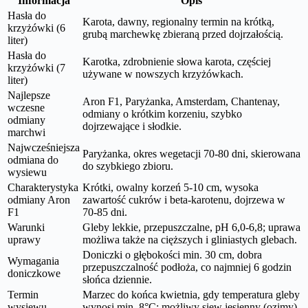
Informacja
Opis
Hasła do
Karota, dawny, regionalny termin na krótką,
krzyżówki (6
grubą marchewkę zbieraną przed dojrzałością.
liter)
Hasła do
Karotka, zdrobnienie słowa karota, częściej
krzyżówki (7
używane w nowszych krzyżówkach.
liter)
Najlepsze
Aron F1, Paryżanka, Amsterdam, Chantenay,
wczesne
odmiany o krótkim korzeniu, szybko
odmiany
dojrzewające i słodkie.
marchwi
Najwcześniejsza
Paryżanka, okres wegetacji 70-80 dni, skierowana
odmiana do
do szybkiego zbioru.
wysiewu
Charakterystyka
Krótki, owalny korzeń 5-10 cm, wysoka
odmiany Aron
zawartość cukrów i beta-karotenu, dojrzewa w
F1
70-85 dni.
Warunki
Gleby lekkie, przepuszczalne, pH 6,0-6,8; uprawa
uprawy
możliwa także na cięższych i gliniastych glebach.
Doniczki o głębokości min. 30 cm, dobra
Wymagania
przepuszczalność podłoża, co najmniej 6 godzin
doniczkowe
słońca dziennie.
Termin
Marzec do końca kwietnia, gdy temperatura gleby
wysiewu
wynosi min. 8°C; możliwy siew jesienny (ozimy).