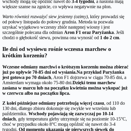
wschody mogą się opóźnić nawet do
3-4 tygodni
, a nasiona mają
większe szanse na zgnicie, co wpływa negatywnie na plon.
Warto również rozważyć siew jesienny (ozimy)
, który prowadzi się
od połowy listopada do połowy grudnia. Metoda ta pozwala
uzyskać wyjątkowo wczesny zbiór następnej wiosny i jest
szczególnie polecana dla odmian
Aron F1 oraz Paryżanka
. Jeśli
chodzi o głębokość siewu, powinna ona wynosić od
1 do 2 cm
.
Ile dni od wysiewu rośnie wczesna marchew o
krótkim korzeniu?
Wczesne odmiany marchwi o krótszym korzeniu można zbierać
już po upływie 70-85 dni od wysiania.
Na przykład Paryżanka
jest gotowa po 70 dniach
, Aron F1 dojrzewa w ciągu 70-85 dni, a
Amsterdam wymaga około 75-80 dni.
Dzięki temu marchew
zasiana w marcu lub na początku kwietnia można wykopać już
w czerwcu albo na początku lipca.
Z kolei późniejsze odmiany potrzebują więcej czasu
, od 110 do
130 dni, dlatego zbioru dokonuje się zwykle we wrześniu lub
październiku.
Wschody pojawiają się zazwyczaj po 10-14
dniach
, gdy temperatura gleby utrzymuje się na poziomie 10-15°C,
choć w przypadku około 8°C mogą opóźnić się nawet do 3-4
tygodni.
Od momentu ukazania się pierwszych siewek do