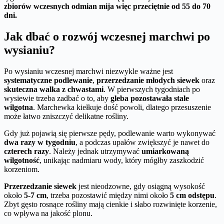
zbiorów wczesnych odmian mija więc przeciętnie od 55 do 70
dni.
Jak dbać o rozwój wczesnej marchwi po
wysianiu?
Po wysianiu wczesnej marchwi niezwykle ważne jest
systematyczne podlewanie
,
przerzedzanie młodych siewek
oraz
skuteczna walka z chwastami
. W pierwszych tygodniach po
wysiewie trzeba zadbać o to, aby
gleba pozostawała stale
wilgotna
. Marchewka kiełkuje dość powoli, dlatego przesuszenie
może łatwo zniszczyć delikatne rośliny.
Gdy już pojawią się pierwsze pędy, podlewanie warto wykonywać
dwa razy w tygodniu
, a podczas upałów zwiększyć je nawet do
czterech razy
. Należy jednak utrzymywać
umiarkowaną
wilgotność
, unikając nadmiaru wody, który mógłby zaszkodzić
korzeniom.
Przerzedzanie siewek
jest nieodzowne, gdy osiągną wysokość
około
5-7 cm
, trzeba pozostawić między nimi około
5 cm odstępu
.
Zbyt gęsto rosnące rośliny mają cienkie i słabo rozwinięte korzenie,
co wpływa na jakość plonu.