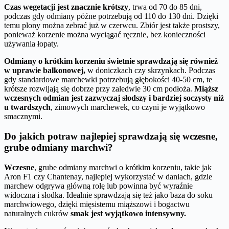
Czas wegetacji jest znacznie krótszy
, trwa od 70 do 85 dni,
podczas gdy odmiany późne potrzebują od 110 do 130 dni. Dzięki
temu plony można zebrać już w czerwcu. Zbiór jest także prostszy,
ponieważ korzenie można wyciągać ręcznie, bez konieczności
używania łopaty.
Odmiany o krótkim korzeniu świetnie sprawdzają się również
w uprawie balkonowej,
w doniczkach czy skrzynkach. Podczas
gdy standardowe marchewki potrzebują głębokości 40-50 cm, te
krótsze rozwijają się dobrze przy zaledwie 30 cm podłoża.
Miąższ
wczesnych odmian jest zazwyczaj słodszy i bardziej soczysty niż
u twardszych
, zimowych marchewek, co czyni je wyjątkowo
smacznymi.
Do jakich potraw najlepiej sprawdzają się wczesne,
grube odmiany marchwi?
Wczesne
, grube odmiany marchwi o krótkim korzeniu, takie jak
Aron F1 czy Chantenay, najlepiej wykorzystać w daniach, gdzie
marchew odgrywa główną rolę lub powinna być wyraźnie
widoczna i słodka. Idealnie sprawdzają się też jako baza do soku
marchwiowego, dzięki mięsistemu miąższowi i bogactwu
naturalnych cukrów
smak jest wyjątkowo intensywny.