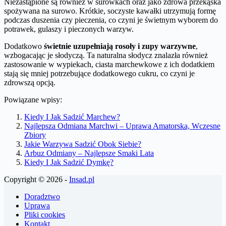
Niezastąpione są również w surówkach oraz jako zdrowa przekąska
spożywana na surowo. Krótkie, soczyste kawałki utrzymują formę
podczas duszenia czy pieczenia, co czyni je świetnym wyborem do
potrawek, gulaszy i pieczonych warzyw.
Dodatkowo
świetnie uzupełniają rosoły i zupy warzywne
,
wzbogacając je słodyczą. Ta naturalna słodycz znalazła również
zastosowanie w wypiekach, ciasta marchewkowe z ich dodatkiem
stają się mniej potrzebujące dodatkowego cukru, co czyni je
zdrowszą opcją.
Powiązane wpisy:
Kiedy I Jak Sadzić Marchew?
Najlepsza Odmiana Marchwi – Uprawa Amatorska, Wczesne
Zbiory
Jakie Warzywa Sadzić Obok Siebie?
Arbuz Odmiany – Najlepsze Smaki Lata
Kiedy I Jak Sadzić Dymkę?
Copyright © 2026 -
Insad.pl
Doradztwo
Uprawa
Pliki cookies
Kontakt