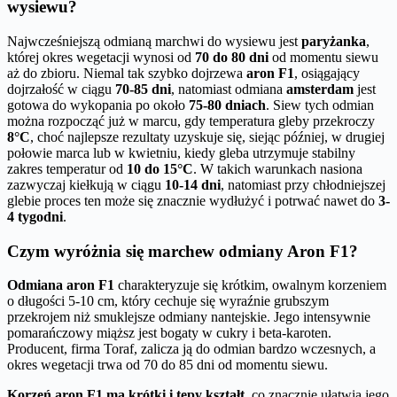
wysiewu?
Najwcześniejszą odmianą marchwi do wysiewu jest
paryżanka
,
której okres wegetacji wynosi od
70 do 80 dni
od momentu siewu
aż do zbioru. Niemal tak szybko dojrzewa
aron F1
, osiągający
dojrzałość w ciągu
70-85 dni
, natomiast odmiana
amsterdam
jest
gotowa do wykopania po około
75-80 dniach
. Siew tych odmian
można rozpocząć już w marcu, gdy temperatura gleby przekroczy
8°C
, choć najlepsze rezultaty uzyskuje się, siejąc później, w drugiej
połowie marca lub w kwietniu, kiedy gleba utrzymuje stabilny
zakres temperatur od
10 do 15°C
. W takich warunkach nasiona
zazwyczaj kiełkują w ciągu
10-14 dni
, natomiast przy chłodniejszej
glebie proces ten może się znacznie wydłużyć i potrwać nawet do
3-
4 tygodni
.
Czym wyróżnia się marchew odmiany Aron F1?
Odmiana aron F1
charakteryzuje się krótkim, owalnym korzeniem
o długości 5-10 cm, który cechuje się wyraźnie grubszym
przekrojem niż smuklejsze odmiany nantejskie. Jego intensywnie
pomarańczowy miąższ jest bogaty w cukry i beta-karoten.
Producent, firma Toraf, zalicza ją do odmian bardzo wczesnych, a
okres wegetacji trwa od 70 do 85 dni od momentu siewu.
Korzeń aron F1 ma krótki i tępy kształt
, co znacznie ułatwia jego