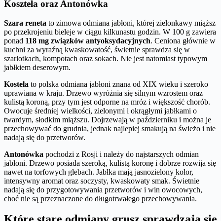
Kosztela oraz Antonówka
Szara reneta
to zimowa odmiana jabłoni, której zielonkawy miąższ
po przekrojeniu bieleje w ciągu kilkunastu godzin. W 100 g zawiera
ponad
118 mg związków antyoksydacyjnych
. Ceniona głównie w
kuchni za wyraźną kwaskowatość, świetnie sprawdza się w
szarlotkach, kompotach oraz sokach. Nie jest natomiast typowym
jabłkiem deserowym.
Kostela
to polska odmiana jabłoni znana od XIX wieku i szeroko
uprawiana w kraju. Drzewo wyróżnia się silnym wzrostem oraz
kulistą koroną, przy tym jest odporne na mróz i większość chorób.
Owocuje średniej wielkości, zielonymi i okrągłymi jabłkami o
twardym, słodkim miąższu. Dojrzewają w październiku i można je
przechowywać do grudnia, jednak najlepiej smakują na świeżo i nie
nadają się do przetworów.
Antonówka
pochodzi z Rosji i należy do najstarszych odmian
jabłoni. Drzewo posiada szeroką, kulistą koronę i dobrze rozwija się
nawet na torfowych glebach. Jabłka mają jasnozielony kolor,
intensywny aromat oraz soczysty, kwaskowaty smak. Świetnie
nadają się do przygotowywania przetworów i win owocowych,
choć nie są przeznaczone do długotrwałego przechowywania.
Które stare odmiany grusz sprawdzają się