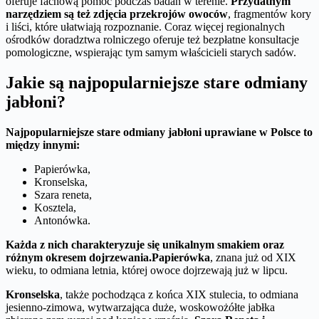
oferuje fachową pomoc podczas badań w terenie.
Przydatnym
narzędziem są też zdjęcia przekrojów owoców
, fragmentów kory
i liści, które ułatwiają rozpoznanie. Coraz więcej regionalnych
ośrodków doradztwa rolniczego oferuje też bezpłatne konsultacje
pomologiczne, wspierając tym samym właścicieli starych sadów.
Jakie są najpopularniejsze stare odmiany
jabłoni?
Najpopularniejsze stare odmiany jabłoni uprawiane w Polsce to
między innymi:
Papierówka,
Kronselska,
Szara reneta,
Kosztela,
Antonówka.
Każda z nich charakteryzuje się unikalnym smakiem oraz
różnym okresem dojrzewania.
Papierówka
, znana już od XIX
wieku, to odmiana letnia, której owoce dojrzewają już w lipcu.
Kronselska
, także pochodząca z końca XIX stulecia, to odmiana
jesienno-zimowa, wytwarzająca duże, woskowożółte jabłka