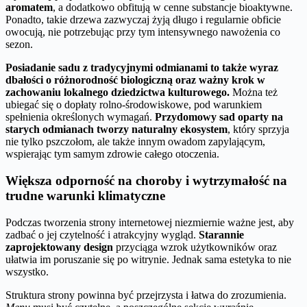
aromatem
, a dodatkowo obfitują w cenne substancje bioaktywne.
Ponadto, takie drzewa zazwyczaj żyją długo i regularnie obficie
owocują, nie potrzebując przy tym intensywnego nawożenia co
sezon.
Posiadanie sadu z tradycyjnymi odmianami to także wyraz
dbałości o różnorodność biologiczną oraz ważny krok w
zachowaniu lokalnego dziedzictwa kulturowego.
Można też
ubiegać się o dopłaty rolno-środowiskowe, pod warunkiem
spełnienia określonych wymagań.
Przydomowy sad oparty na
starych odmianach tworzy naturalny ekosystem
, który sprzyja
nie tylko pszczołom, ale także innym owadom zapylającym,
wspierając tym samym zdrowie całego otoczenia.
Większa odporność na choroby i wytrzymałość na
trudne warunki klimatyczne
Podczas tworzenia strony internetowej niezmiernie ważne jest, aby
zadbać o jej czytelność i atrakcyjny wygląd.
Starannie
zaprojektowany design
przyciąga wzrok użytkowników oraz
ułatwia im poruszanie się po witrynie. Jednak sama estetyka to nie
wszystko.
Struktura strony powinna być przejrzysta i łatwa do zrozumienia.