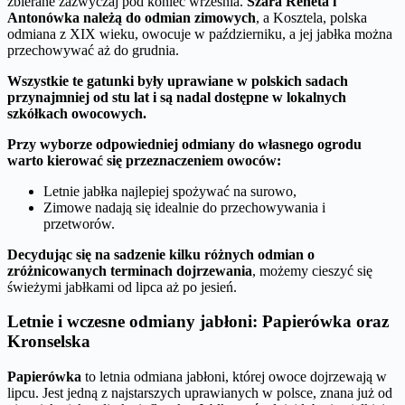
zbierane zazwyczaj pod koniec września.
Szara Reneta i
Antonówka należą do odmian zimowych
, a Kosztela, polska
odmiana z XIX wieku, owocuje w październiku, a jej jabłka można
przechowywać aż do grudnia.
Wszystkie te gatunki były uprawiane w polskich sadach
przynajmniej od stu lat i są nadal dostępne w lokalnych
szkółkach owocowych.
Przy wyborze odpowiedniej odmiany do własnego ogrodu
warto kierować się przeznaczeniem owoców:
Letnie jabłka najlepiej spożywać na surowo,
Zimowe nadają się idealnie do przechowywania i
przetworów.
Decydując się na sadzenie kilku różnych odmian o
zróżnicowanych terminach dojrzewania
, możemy cieszyć się
świeżymi jabłkami od lipca aż po jesień.
Letnie i wczesne odmiany jabłoni: Papierówka oraz
Kronselska
Papierówka
to letnia odmiana jabłoni, której owoce dojrzewają w
lipcu. Jest jedną z najstarszych uprawianych w polsce, znana już od