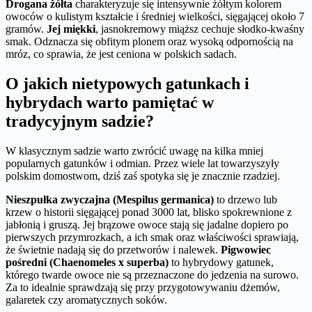
Drogana żółta
charakteryzuje się intensywnie żółtym kolorem
owoców o kulistym kształcie i średniej wielkości, sięgającej około 7
gramów.
Jej miękki
, jasnokremowy miąższ cechuje słodko-kwaśny
smak. Odznacza się obfitym plonem oraz wysoką odpornością na
mróz, co sprawia, że jest ceniona w polskich sadach.
O jakich nietypowych gatunkach i
hybrydach warto pamiętać w
tradycyjnym sadzie?
W klasycznym sadzie warto zwrócić uwagę na kilka mniej
popularnych gatunków i odmian. Przez wiele lat towarzyszyły
polskim domostwom, dziś zaś spotyka się je znacznie rzadziej.
Nieszpułka zwyczajna (Mespilus germanica)
to drzewo lub
krzew o historii sięgającej ponad 3000 lat, blisko spokrewnione z
jabłonią i gruszą. Jej brązowe owoce stają się jadalne dopiero po
pierwszych przymrozkach, a ich smak oraz właściwości sprawiają,
że świetnie nadają się do przetworów i nalewek.
Pigwowiec
pośredni (Chaenomeles x superba)
to hybrydowy gatunek,
którego twarde owoce nie są przeznaczone do jedzenia na surowo.
Za to idealnie sprawdzają się przy przygotowywaniu dżemów,
galaretek czy aromatycznych soków.