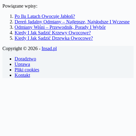
Powiązane wpisy:
Po Ilu Latach Owocuje Jabłoń?
Dereń Jadalny Odmiany – Najlepsze, Najsłodsze I Wczesne
Odmiany Wiśni – Przewodnik, Porady I Wybór
Kiedy I Jak Sadzić Krzewy Owocowe?
Kiedy I Jak Sadzić Drzewka Owocowe?
Copyright © 2026 -
Insad.pl
Doradztwo
Uprawa
Pliki cookies
Kontakt