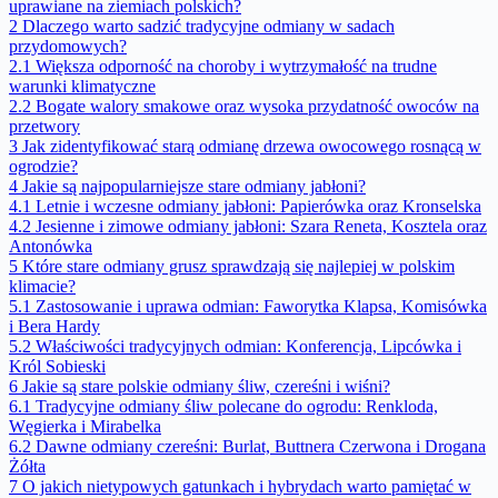
uprawiane na ziemiach polskich?
2
Dlaczego warto sadzić tradycyjne odmiany w sadach
przydomowych?
2.1
Większa odporność na choroby i wytrzymałość na trudne
warunki klimatyczne
2.2
Bogate walory smakowe oraz wysoka przydatność owoców na
przetwory
3
Jak zidentyfikować starą odmianę drzewa owocowego rosnącą w
ogrodzie?
4
Jakie są najpopularniejsze stare odmiany jabłoni?
4.1
Letnie i wczesne odmiany jabłoni: Papierówka oraz Kronselska
4.2
Jesienne i zimowe odmiany jabłoni: Szara Reneta, Kosztela oraz
Antonówka
5
Które stare odmiany grusz sprawdzają się najlepiej w polskim
klimacie?
5.1
Zastosowanie i uprawa odmian: Faworytka Klapsa, Komisówka
i Bera Hardy
5.2
Właściwości tradycyjnych odmian: Konferencja, Lipcówka i
Król Sobieski
6
Jakie są stare polskie odmiany śliw, czereśni i wiśni?
6.1
Tradycyjne odmiany śliw polecane do ogrodu: Renkloda,
Węgierka i Mirabelka
6.2
Dawne odmiany czereśni: Burlat, Buttnera Czerwona i Drogana
Żółta
7
O jakich nietypowych gatunkach i hybrydach warto pamiętać w