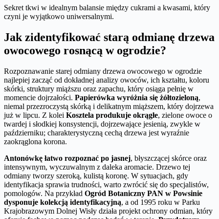
Sekret tkwi w idealnym balansie między cukrami a kwasami, który
czyni je wyjątkowo uniwersalnymi.
Jak zidentyfikować starą odmianę drzewa
owocowego rosnącą w ogrodzie?
Rozpoznawanie starej odmiany drzewa owocowego w ogrodzie
najlepiej zacząć od dokładnej analizy owoców, ich kształtu, koloru
skórki, struktury miąższu oraz zapachu, który osiąga pełnię w
momencie dojrzałości.
Papierówka wyróżnia się żółtozieloną
,
niemal przezroczystą skórką i delikatnym miąższem, który dojrzewa
już w lipcu. Z kolei
Kosztela produkuje okrągłe
, zielone owoce o
twardej i słodkiej konsystencji, dojrzewające jesienią, zwykle w
październiku; charakterystyczną cechą drzewa jest wyraźnie
zaokrąglona korona.
Antonówkę łatwo rozpoznać po jasnej
, błyszczącej skórce oraz
intensywnym, wyczuwalnym z daleka aromacie. Drzewo tej
odmiany tworzy szeroką, kulistą koronę. W sytuacjach, gdy
identyfikacja sprawia trudności, warto zwrócić się do specjalistów,
pomologów. Na przykład
Ogród Botaniczny PAN w Powsinie
dysponuje kolekcją identyfikacyjną
, a od 1995 roku w Parku
Krajobrazowym Dolnej Wisły działa projekt ochrony odmian, który