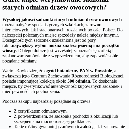
starych odmian drzew owocowych?
Wysokiej jakości sadzonki starych odmian drzew owocowych
można nabyć w specjalistycznych szkółkach, zarówno
internetowych, jak i stacjonarnych, rozsianych po całej Polsce. Do
najczęściej polecanych miejsc sprzedaży należą między innymi:.
Dostępność tych sadzonek uzależniona jest od pory
roku,
największy wybór można znaleźć jesienią i na początku
wiosny
. Dlatego dobrze jest wcześniej zapoznać się z ofertą i
zaplanować zamówienie z wyprzedzeniem, aby zapewnić sobie
pożądane odmiany.
Warto też wiedzieć, że
ogród botaniczny PAN w Powsinie
, a
zwłaszcza jego Centrum Zachowania Różnorodności Biologicznej,
posiada imponującą kolekcję około
500 odmian
. To doskonałe
miejsce, by zweryfikować autentyczność kupowanych sadzonek i
mieć pewność ich pochodzenia.
Podczas zakupu najbardziej pożądane są drzewa:
Z certyfikatem odmianowym,
Z potwierdzeniem, że sadzonka pochodzi z okulizacji lub
szczepienia na mocno rosnącej podkładce.
Takie rośliny gwarantują zarówno trwałość, jak i zachowanie