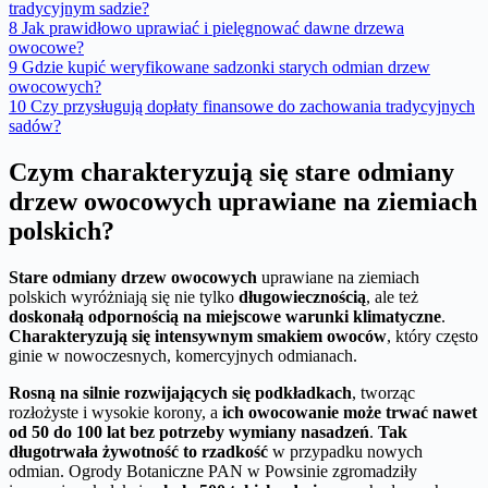
tradycyjnym sadzie?
8
Jak prawidłowo uprawiać i pielęgnować dawne drzewa
owocowe?
9
Gdzie kupić weryfikowane sadzonki starych odmian drzew
owocowych?
10
Czy przysługują dopłaty finansowe do zachowania tradycyjnych
sadów?
Czym charakteryzują się stare odmiany
drzew owocowych uprawiane na ziemiach
polskich?
Stare odmiany drzew owocowych
uprawiane na ziemiach
polskich wyróżniają się nie tylko
długowiecznością
, ale też
doskonałą odpornością na miejscowe warunki klimatyczne
.
Charakteryzują się intensywnym smakiem owoców
, który często
ginie w nowoczesnych, komercyjnych odmianach.
Rosną na silnie rozwijających się podkładkach
, tworząc
rozłożyste i wysokie korony, a
ich owocowanie może trwać nawet
od 50 do 100 lat bez potrzeby wymiany nasadzeń
.
Tak
długotrwała żywotność to rzadkość
w przypadku nowych
odmian. Ogrody Botaniczne PAN w Powsinie zgromadziły