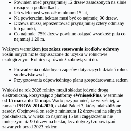
Powinien mieć przynajmniej 12 drzew zasadzonych na silnie
rosnących podkładkach,
Ich wiek musi wynosić minimum 15 lat,
Na powierzchni hektara musi być co najmniej 90 drzew,
Drzewa muszą reprezentować przynajmniej cztery odmiany
lub gatunki,
Co najmniej 75% drzew powinno osiągać wysokość pnia co
najmniej 1,20 m.
Ważnym warunkiem jest
zakaz stosowania środków ochrony
roślin
innych niż te dopuszczone do użytku w rolnictwie
ekologicznym. Rolnicy są również zobowiązani do:
Prowadzenia dokładnych zapisów dotyczących działań rolno-
środowiskowych,
Przygotowania odpowiedniego planu gospodarowania sadem.
Wnioski na rok 2026 rolnicy mogli składać jedynie drogą
elektroniczną, korzystając z platformy
eWniosekPlus
, w terminie
od
15 marca do 15 maja
. Warto przypomnieć, że wcześniej, w
ramach
PROW 2014-2020
, działał Pakiet 3, który miał zbliżone
zasady. Obejmował on sady z minimum 12 drzewami na silnych
podkładkach, w wieku co najmniej 15 lat i zagęszczeniu nie
mniejszym niż 90 drzew na hektar, lecz dotyczył zobowiązań
zawartych przed 2023 rokiem.