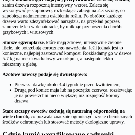
zanim drzewa rozpoczną intensywny wzrost. Zaleca się
wykonywać je stopniowo, rozkładając zabiegi na 2-3 sezony, co
zapobiega nadmiernemu osłabieniu roślin. Po obróbce każdego
drzewa warto zdezynfekować narzędzia, na przykład poprzez
zanurzenie ich w denaturacie, by uniknąć przenoszenia chorób
grzybowych i wirusowych.
Starsze egzemplarze
, które mają zdrowe, intensywnie zielone
liście, nie potrzebują corocznego nawożenia. Jeśli jednak jest to
konieczne, najlepiej zastosować kompost. Rozkładamy go w dawce
5-7 kg na metr kwadratowy wokół pnia, a następnie lekko
mieszamy z glebą.
Azotowe nawozy podaje się dwuetapowo:
Pierwszą dawkę około 3-4 tygodnie przed kwitnieniem,
Drugą pod koniec maja lub na początku czerwca, rozsiewając
je na powierzchni nieco większej niż rozpiętość korony
drzewa.
Stare szczepy owoców cechują się naturalną odpornością na
wiele chorób,
co pozwala znacznie ograniczyć użycie chemicznych
środków ochronnych lub stosować metody ekologiczne uprawy.
Gdzie kupić weryfikowane sadzonki