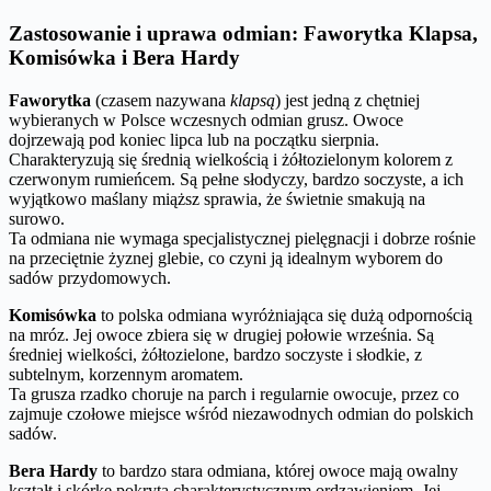
Zastosowanie i uprawa odmian: Faworytka Klapsa,
Komisówka i Bera Hardy
Faworytka
(czasem nazywana
klapsą
) jest jedną z chętniej
wybieranych w Polsce wczesnych odmian grusz. Owoce
dojrzewają pod koniec lipca lub na początku sierpnia.
Charakteryzują się średnią wielkością i żółtozielonym kolorem z
czerwonym rumieńcem. Są pełne słodyczy, bardzo soczyste, a ich
wyjątkowo maślany miąższ sprawia, że świetnie smakują na
surowo.
Ta odmiana nie wymaga specjalistycznej pielęgnacji i dobrze rośnie
na przeciętnie żyznej glebie, co czyni ją idealnym wyborem do
sadów przydomowych.
Komisówka
to polska odmiana wyróżniająca się dużą odpornością
na mróz. Jej owoce zbiera się w drugiej połowie września. Są
średniej wielkości, żółtozielone, bardzo soczyste i słodkie, z
subtelnym, korzennym aromatem.
Ta grusza rzadko choruje na parch i regularnie owocuje, przez co
zajmuje czołowe miejsce wśród niezawodnych odmian do polskich
sadów.
Bera Hardy
to bardzo stara odmiana, której owoce mają owalny
kształt i skórkę pokrytą charakterystycznym ordzawieniem. Jej