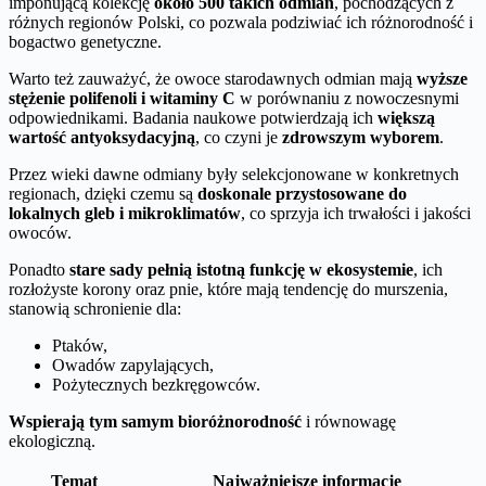
imponującą kolekcję
około 500 takich odmian
, pochodzących z
różnych regionów Polski, co pozwala podziwiać ich różnorodność i
bogactwo genetyczne.
Warto też zauważyć, że owoce starodawnych odmian mają
wyższe
stężenie polifenoli i witaminy C
w porównaniu z nowoczesnymi
odpowiednikami. Badania naukowe potwierdzają ich
większą
wartość antyoksydacyjną
, co czyni je
zdrowszym wyborem
.
Przez wieki dawne odmiany były selekcjonowane w konkretnych
regionach, dzięki czemu są
doskonale przystosowane do
lokalnych gleb i mikroklimatów
, co sprzyja ich trwałości i jakości
owoców.
Ponadto
stare sady pełnią istotną funkcję w ekosystemie
, ich
rozłożyste korony oraz pnie, które mają tendencję do murszenia,
stanowią schronienie dla:
Ptaków,
Owadów zapylających,
Pożytecznych bezkręgowców.
Wspierają tym samym bioróżnorodność
i równowagę
ekologiczną.
Temat
Najważniejsze informacje