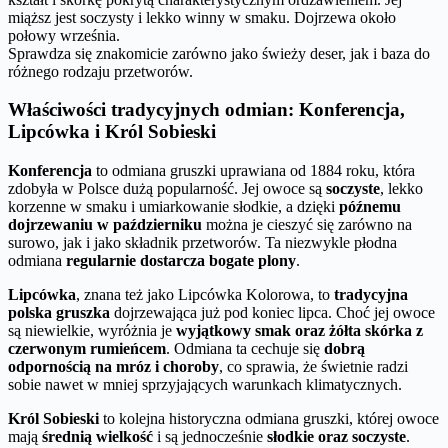
miąższ jest soczysty i lekko winny w smaku. Dojrzewa około
połowy września.
Sprawdza się znakomicie zarówno jako świeży deser, jak i baza do
różnego rodzaju przetworów.
Właściwości tradycyjnych odmian: Konferencja,
Lipcówka i Król Sobieski
Konferencja
to odmiana gruszki uprawiana od 1884 roku, która
zdobyła w Polsce dużą popularność. Jej owoce są
soczyste
, lekko
korzenne w smaku i umiarkowanie słodkie, a dzięki
późnemu
dojrzewaniu w październiku
można je cieszyć się zarówno na
surowo, jak i jako składnik przetworów. Ta niezwykle płodna
odmiana
regularnie dostarcza bogate plony
.
Lipcówka
, znana też jako Lipcówka Kolorowa, to
tradycyjna
polska gruszka
dojrzewająca już pod koniec lipca. Choć jej owoce
są niewielkie, wyróżnia je
wyjątkowy smak oraz żółta skórka z
czerwonym rumieńcem
. Odmiana ta cechuje się
dobrą
odpornością na mróz i choroby
, co sprawia, że świetnie radzi
sobie nawet w mniej sprzyjających warunkach klimatycznych.
Król Sobieski
to kolejna historyczna odmiana gruszki, której owoce
mają
średnią wielkość
i są jednocześnie
słodkie oraz soczyste
.