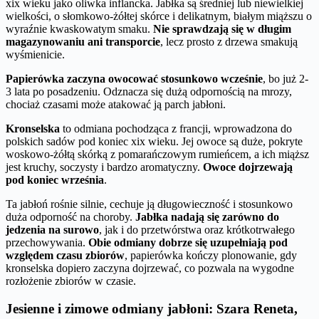
xix wieku jako oliwka inflancka. Jabłka są średniej lub niewielkiej
wielkości, o słomkowo-żółtej skórce i delikatnym, białym miąższu o
wyraźnie kwaskowatym smaku.
Nie sprawdzają się w długim
magazynowaniu ani transporcie
, lecz prosto z drzewa smakują
wyśmienicie.
Papierówka zaczyna owocować stosunkowo wcześnie
, bo już 2-
3 lata po posadzeniu. Odznacza się dużą odpornością na mrozy,
chociaż czasami może atakować ją parch jabłoni.
Kronselska
to odmiana pochodząca z francji, wprowadzona do
polskich sadów pod koniec xix wieku. Jej owoce są duże, pokryte
woskowo-żółtą skórką z pomarańczowym rumieńcem, a ich miąższ
jest kruchy, soczysty i bardzo aromatyczny.
Owoce dojrzewają
pod koniec września
.
Ta jabłoń rośnie silnie, cechuje ją długowieczność i stosunkowo
duża odporność na choroby.
Jabłka nadają się zarówno do
jedzenia na surowo
, jak i do przetwórstwa oraz krótkotrwałego
przechowywania.
Obie odmiany dobrze się uzupełniają pod
względem czasu zbiorów
, papierówka kończy plonowanie, gdy
kronselska dopiero zaczyna dojrzewać, co pozwala na wygodne
rozłożenie zbiorów w czasie.
Jesienne i zimowe odmiany jabłoni: Szara Reneta,