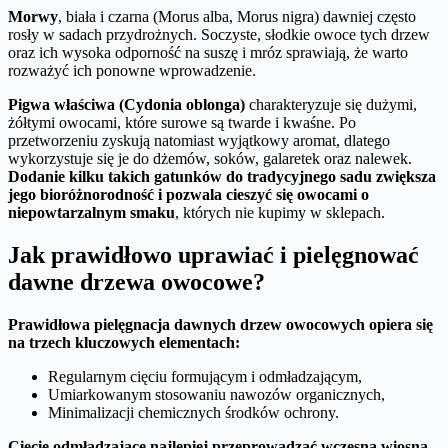
Morwy
, biała i czarna (Morus alba, Morus nigra) dawniej często
rosły w sadach przydrożnych. Soczyste, słodkie owoce tych drzew
oraz ich wysoka odporność na suszę i mróz sprawiają, że warto
rozważyć ich ponowne wprowadzenie.
Pigwa właściwa (Cydonia oblonga)
charakteryzuje się dużymi,
żółtymi owocami, które surowe są twarde i kwaśne. Po
przetworzeniu zyskują natomiast wyjątkowy aromat, dlatego
wykorzystuje się je do dżemów, soków, galaretek oraz nalewek.
Dodanie kilku takich gatunków do tradycyjnego sadu zwiększa
jego bioróżnorodność i pozwala cieszyć się owocami o
niepowtarzalnym smaku
, których nie kupimy w sklepach.
Jak prawidłowo uprawiać i pielęgnować
dawne drzewa owocowe?
Prawidłowa pielęgnacja dawnych drzew owocowych opiera się
na trzech kluczowych elementach:
Regularnym cięciu formującym i odmładzającym,
Umiarkowanym stosowaniu nawozów organicznych,
Minimalizacji chemicznych środków ochrony.
Cięcie odmładzające najlepiej przeprowadzać wczesną wiosną
,