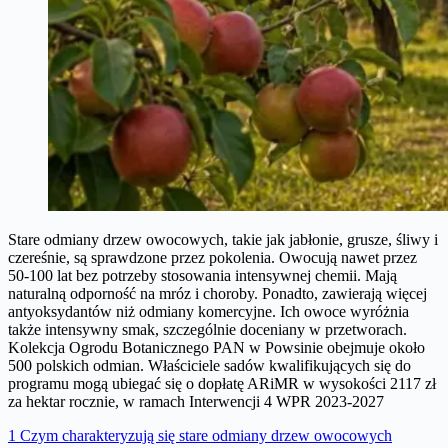
Stare odmiany drzew owocowych, takie jak jabłonie, grusze, śliwy i
czereśnie, są sprawdzone przez pokolenia. Owocują nawet przez
50-100 lat bez potrzeby stosowania intensywnej chemii. Mają
naturalną odporność na mróz i choroby. Ponadto, zawierają więcej
antyoksydantów niż odmiany komercyjne. Ich owoce wyróżnia
także intensywny smak, szczególnie doceniany w przetworach.
Kolekcja Ogrodu Botanicznego PAN w Powsinie obejmuje około
500 polskich odmian. Właściciele sadów kwalifikujących się do
programu mogą ubiegać się o dopłatę ARiMR w wysokości 2117 zł
za hektar rocznie, w ramach Interwencji 4 WPR 2023-2027
1
Czym charakteryzują się stare odmiany drzew owocowych