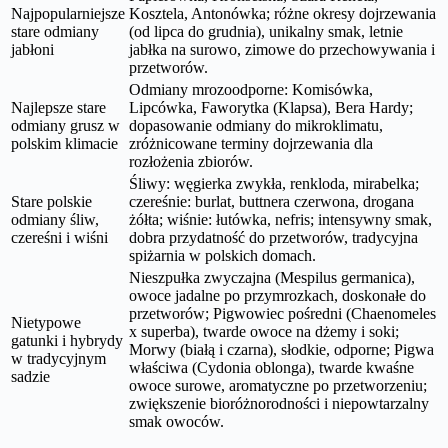
Najpopularniejsze
Kosztela, Antonówka; różne okresy dojrzewania
stare odmiany
(od lipca do grudnia), unikalny smak, letnie
jabłoni
jabłka na surowo, zimowe do przechowywania i
przetworów.
Odmiany mrozoodporne: Komisówka,
Najlepsze stare
Lipcówka, Faworytka (Klapsa), Bera Hardy;
odmiany grusz w
dopasowanie odmiany do mikroklimatu,
polskim klimacie
zróżnicowane terminy dojrzewania dla
rozłożenia zbiorów.
Śliwy: węgierka zwykła, renkloda, mirabelka;
Stare polskie
czereśnie: burlat, buttnera czerwona, drogana
odmiany śliw,
żółta; wiśnie: łutówka, nefris; intensywny smak,
czereśni i wiśni
dobra przydatność do przetworów, tradycyjna
spiżarnia w polskich domach.
Nieszpułka zwyczajna (Mespilus germanica),
owoce jadalne po przymrozkach, doskonałe do
przetworów; Pigwowiec pośredni (Chaenomeles
Nietypowe
x superba), twarde owoce na dżemy i soki;
gatunki i hybrydy
Morwy (białą i czarna), słodkie, odporne; Pigwa
w tradycyjnym
właściwa (Cydonia oblonga), twarde kwaśne
sadzie
owoce surowe, aromatyczne po przetworzeniu;
zwiększenie bioróżnorodności i niepowtarzalny
smak owoców.