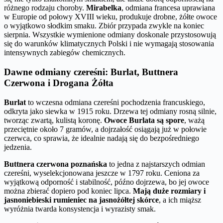
różnego rodzaju choroby.
Mirabelka
, odmiana francesa uprawiana
w Europie od połowy XVIII wieku, produkuje drobne, żółte owoce
o wyjątkowo słodkim smaku. Zbiór przypada zwykle na koniec
sierpnia. Wszystkie wymienione odmiany doskonale przystosowują
się do warunków klimatycznych Polski i nie wymagają stosowania
intensywnych zabiegów chemicznych.
Dawne odmiany czereśni: Burlat, Buttnera
Czerwona i Drogana Żółta
Burlat
to wczesna odmiana czereśni pochodzenia francuskiego,
odkryta jako siewka w 1915 roku. Drzewa tej odmiany rosną silnie,
tworząc zwartą, kulistą koronę.
Owoce Burlata są spore
, ważą
przeciętnie około 7 gramów, a dojrzałość osiągają już w połowie
czerwca, co sprawia, że idealnie nadają się do bezpośredniego
jedzenia.
Buttnera czerwona poznańska
to jedna z najstarszych odmian
czereśni, wyselekcjonowana jeszcze w 1797 roku. Ceniona za
wyjątkową odporność i stabilność, późno dojrzewa, bo jej owoce
można zbierać dopiero pod koniec lipca.
Mają duże rozmiary i
jasnoniebieski rumieniec na jasnożółtej skórce
, a ich miąższ
wyróżnia twarda konsystencja i wyrazisty smak.