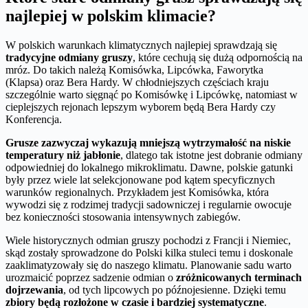
najlepiej w polskim klimacie?
W polskich warunkach klimatycznych najlepiej sprawdzają się
tradycyjne odmiany gruszy
, które cechują się dużą odpornością na
mróz. Do takich należą Komisówka, Lipcówka, Faworytka
(Klapsa) oraz Bera Hardy. W chłodniejszych częściach kraju
szczególnie warto sięgnąć po Komisówkę i Lipcówkę, natomiast w
cieplejszych rejonach lepszym wyborem będą Bera Hardy czy
Konferencja.
Grusze zazwyczaj wykazują mniejszą wytrzymałość na niskie
temperatury niż jabłonie
, dlatego tak istotne jest dobranie odmiany
odpowiedniej do lokalnego mikroklimatu. Dawne, polskie gatunki
były przez wiele lat selekcjonowane pod kątem specyficznych
warunków regionalnych. Przykładem jest Komisówka, która
wywodzi się z rodzimej tradycji sadowniczej i regularnie owocuje
bez konieczności stosowania intensywnych zabiegów.
Wiele historycznych odmian gruszy pochodzi z Francji i Niemiec,
skąd zostały sprowadzone do Polski kilka stuleci temu i doskonale
zaaklimatyzowały się do naszego klimatu. Planowanie sadu warto
urozmaicić poprzez sadzenie odmian o
zróżnicowanych terminach
dojrzewania
, od tych lipcowych po późnojesienne. Dzięki temu
zbiory będą rozłożone w czasie i bardziej systematyczne
.