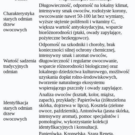
Długowieczność, odporność na lokalny klimat,
intensywny smak owoców, rozłożyste korony,
Charakterystyka
owocowanie nawet 50-100 lat bez wymiany,
starych odmian
wyższe stężenie polifenoli i witaminy C,
drzew
większa wartość antyoksydacyjna, wsparcie
owocowych
bioróżnorodności (ptaki, owady zapylające,
pożyteczne bezkręgowce).
Odporność na szkodniki i choroby, brak
konieczności silnej ochrony chemicznej,
intensywny smak i aromat owoców,
Wartość sadzenia
długowieczność i regularne owocowanie,
tradycyjnych
wsparcie różnorodności biologicznej oraz
odmian
lokalnego dziedzictwa kulturowego, możliwość
uzyskania dopłat rolno-środowiskowych,
tworzenie naturalnego ekosystemu
wspierającego pszczoły i owady zapylające.
Analiza owoców (kształt, kolor, miąższ,
zapach), przykłady: Papierówka (żółtozielona
Identyfikacja
skórka, dojrzewa w lipcu), Kosztela (zielone
starych odmian
owoce, październik), Antonówka (jasna skórka,
drzew
intensywny aromat), pomoc specjalistów i
owocowych
pomologów, wykorzystanie kolekcji
identyfikacyjnych i konsultacji.
Papierówka, Kronselska, Szara Reneta,