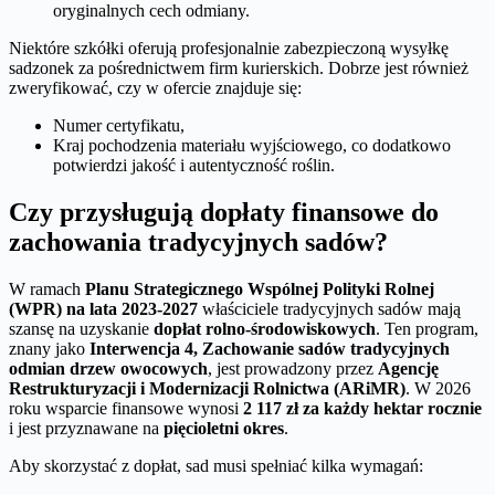
oryginalnych cech odmiany.
Niektóre szkółki oferują profesjonalnie zabezpieczoną wysyłkę
sadzonek za pośrednictwem firm kurierskich. Dobrze jest również
zweryfikować, czy w ofercie znajduje się:
Numer certyfikatu,
Kraj pochodzenia materiału wyjściowego, co dodatkowo
potwierdzi jakość i autentyczność roślin.
Czy przysługują dopłaty finansowe do
zachowania tradycyjnych sadów?
W ramach
Planu Strategicznego Wspólnej Polityki Rolnej
(WPR) na lata 2023-2027
właściciele tradycyjnych sadów mają
szansę na uzyskanie
dopłat rolno-środowiskowych
. Ten program,
znany jako
Interwencja 4, Zachowanie sadów tradycyjnych
odmian drzew owocowych
, jest prowadzony przez
Agencję
Restrukturyzacji i Modernizacji Rolnictwa (ARiMR)
. W 2026
roku wsparcie finansowe wynosi
2 117 zł za każdy hektar rocznie
i jest przyznawane na
pięcioletni okres
.
Aby skorzystać z dopłat, sad musi spełniać kilka wymagań: