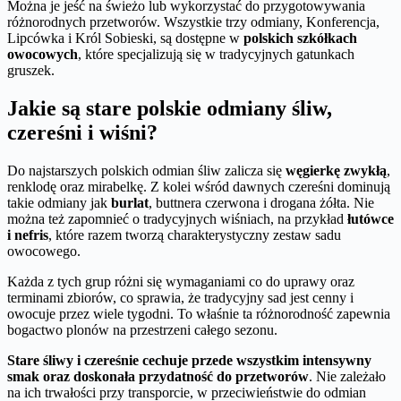
Można je jeść na świeżo lub wykorzystać do przygotowywania
różnorodnych przetworów. Wszystkie trzy odmiany, Konferencja,
Lipcówka i Król Sobieski, są dostępne w
polskich szkółkach
owocowych
, które specjalizują się w tradycyjnych gatunkach
gruszek.
Jakie są stare polskie odmiany śliw,
czereśni i wiśni?
Do najstarszych polskich odmian śliw zalicza się
węgierkę zwykłą
,
renklodę oraz mirabelkę. Z kolei wśród dawnych czereśni dominują
takie odmiany jak
burlat
, buttnera czerwona i drogana żółta. Nie
można też zapomnieć o tradycyjnych wiśniach, na przykład
łutówce
i nefris
, które razem tworzą charakterystyczny zestaw sadu
owocowego.
Każda z tych grup różni się wymaganiami co do uprawy oraz
terminami zbiorów, co sprawia, że tradycyjny sad jest cenny i
owocuje przez wiele tygodni. To właśnie ta różnorodność zapewnia
bogactwo plonów na przestrzeni całego sezonu.
Stare śliwy i czereśnie cechuje przede wszystkim intensywny
smak oraz doskonała przydatność do przetworów
. Nie zależało
na ich trwałości przy transporcie, w przeciwieństwie do odmian