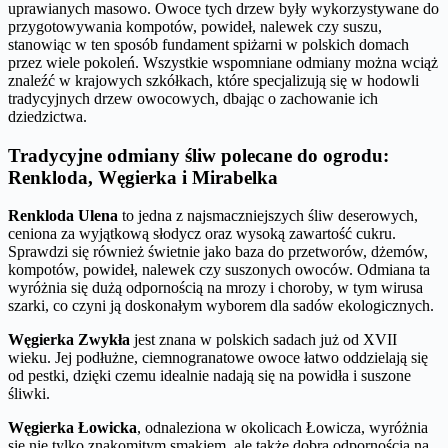
uprawianych masowo. Owoce tych drzew były wykorzystywane do
przygotowywania kompotów, powideł, nalewek czy suszu,
stanowiąc w ten sposób fundament spiżarni w polskich domach
przez wiele pokoleń. Wszystkie wspomniane odmiany można wciąż
znaleźć w krajowych szkółkach, które specjalizują się w hodowli
tradycyjnych drzew owocowych, dbając o zachowanie ich
dziedzictwa.
Tradycyjne odmiany śliw polecane do ogrodu:
Renkloda, Węgierka i Mirabelka
Renkloda Ulena
to jedna z najsmaczniejszych śliw deserowych,
ceniona za wyjątkową słodycz oraz wysoką zawartość cukru.
Sprawdzi się również świetnie jako baza do przetworów, dżemów,
kompotów, powideł, nalewek czy suszonych owoców. Odmiana ta
wyróżnia się dużą odpornością na mrozy i choroby, w tym wirusa
szarki, co czyni ją doskonałym wyborem dla sadów ekologicznych.
Węgierka Zwykła
jest znana w polskich sadach już od XVII
wieku. Jej podłużne, ciemnogranatowe owoce łatwo oddzielają się
od pestki, dzięki czemu idealnie nadają się na powidła i suszone
śliwki.
Węgierka Łowicka
, odnaleziona w okolicach Łowicza, wyróżnia
się nie tylko znakomitym smakiem, ale także dobrą odpornością na