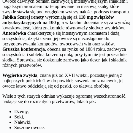
Owoce dawnych odmian zachwycają intensywniejszym smakiem i
bogatszym aromatem niż te uprawiane na masową skalę, które
zwykle stawia się pod względem wytrzymałości podczas transportu.
Jabłka Szarej renety
wyróżniają się aż
118 mg związków
antyoksydacyjnych na 100 g
, a w kuchni doceniane są za wyraźną
kwaskowatość, która znakomicie równoważy słodycz wypieków.
Antonówka
charakteryzuje się intensywnym aromatem i dużą
soczystością, dzięki czemu jej owoce są niezastąpione do
przygotowywania kompotów, owocowych win oraz soków.
Gruszka konferencja
, obecna na rynku od 1884 roku, zachwyca
soczystością i subtelną korzenną nutą, przy tym nie jest przesadnie
słodka. Sprawdza się doskonale zarówno jako deser, jak i składnik
różnych przetworów.
Węgierka zwykła
, znana już od XVII wieku, pozostaje jedną z
najlepszych polskich śliw do powideł, suszenia oraz nalewek, jej
owoce łatwo oddzielają się od pestki, co ułatwia obróbkę.
Wiele z tych starych odmian wykazuje ogromną wszechstronność,
nadając się do rozmaitych przetworów, takich jak:
Dżemy,
Soki,
Nalewki,
Suszone owoce.