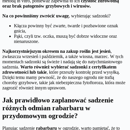
metodą in vitro, ponieważ zapewnia to ich
czystość zdrowotną
oraz brak patogenów grzybowych i wirusów.
Na co powinniśmy zwrócić uwagę
, wybierając sadzonki?
Kłącza powinny być zwarte, twarde i pozbawione oznak
gnicia,
Pąki, czyli tzw. oczka, muszą być dobrze widoczne oraz
nienaruszone.
Najkorzystniejszym okresem na zakup roślin jest jesień
,
zwłaszcza wrzesień i październik, a także wiosna, marzec. W tych
momentach sadzonki są świeże i nadają się do natychmiastowego
sadzenia.
Warto również wybierać sadzonki z certyfikatem
zdrowotności lub takie
, które przeszły kontrolę przed wysyłką.
Dzięki temu mamy pewność, że do naszego ogrodu nie trafią
choroby grzybowe, takie jak niebezpieczna fytoftoroza, która może
zagrozić również innym uprawom.
Jak prawidłowo zaplanować sadzenie
różnych odmian rabarbaru w
przydomowym ogrodzie?
Planując sadzenie
rabarbaru
w ogrodzie, warto pamiętać, że to