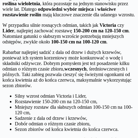
roślina wieloletnia
, która pozostaje na jednym stanowisku przez
wiele lat. Dlatego
odpowiedni wybór miejsca
i
właściwe
rozstawienie roślin
mają kluczowe znaczenie dla udanego wzrostu.
W przypadku silnie rosnących odmian, takich jak
Victoria
czy
Lider
, najlepiej zachować rozstawę
150-200 cm na 120-150 cm
.
Natomiast gatunki o słabszym wzroście potrzebują mniejszych
odstępów, zwykle około
100-150 cm na 100-120 cm
.
Rabarbar najlepiej sadzić z dala od drzew i dużych krzewów,
ponieważ ich system korzeniowy może konkurować o wodę i
składniki odżywcze. Dobrym pomysłem jest też posadzenie kilku
odmian o różnym czasie zbioru,
wczesnych
, średniowczesnych i
późnych. Taki zabieg pozwala cieszyć się świeżymi ogonkami od
końca kwietnia aż do końca czerwca, maksymalnie wykorzystując
sezon zbiorów.
Silny wzrost odmian Victoria i Lider,
Rozstawienie 150-200 cm na 120-150 cm,
Mniejszy rozstaw dla słabszych odmian 100-150 cm na 100-
120 cm,
Sadzenie z dala od drzew i krzewów,
Dobór odmian o różnym czasie zbioru,
Sezon zbiorów od końca kwietnia do końca czerwca.