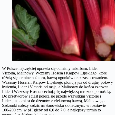
W Polsce najczęściej uprawia się odmiany rabarbaru: Lider,
Victoria, Malinowy, Wczesny Hosera i Karpow Lipskiego, które
różnią się terminem zbioru, barwą ogonków oraz zastosowaniem.
Wczesny Hosera i Karpow Lipskiego plonują już od drugiej połowy
kwietnia, Lider i Victoria od maja, a Malinowy do końca czerwca.
Lider i Wczesny Hosera cechują się największą mrozoodpornością.
Do przetworów i ciast poleca się przede wszystkim Victorię i
Lidera, natomiast do dżemów z efektowną barwą, Malinowego.
Sadzonki należy sadzić na stanowisku słonecznym, w rozstawie
100-200 cm, w pH gleby od 6,0 do 7,0, a najlepszy termin to
wrzesień-październik lub marzec.