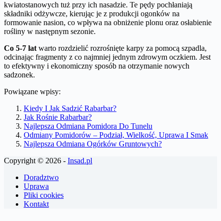
kwiatostanowych tuż przy ich nasadzie. Te pędy pochłaniają
składniki odżywcze, kierując je z produkcji ogonków na
formowanie nasion, co wpływa na obniżenie plonu oraz osłabienie
rośliny w następnym sezonie.
Co 5-7 lat
warto rozdzielić rozrośnięte karpy za pomocą szpadla,
odcinając fragmenty z co najmniej jednym zdrowym oczkiem. Jest
to efektywny i ekonomiczny sposób na otrzymanie nowych
sadzonek.
Powiązane wpisy:
Kiedy I Jak Sadzić Rabarbar?
Jak Rośnie Rabarbar?
Najlepsza Odmiana Pomidora Do Tunelu
Odmiany Pomidorów – Podział, Wielkość, Uprawa I Smak
Najlepsza Odmiana Ogórków Gruntowych?
Copyright © 2026 -
Insad.pl
Doradztwo
Uprawa
Pliki cookies
Kontakt