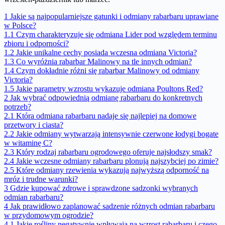
1
Jakie są najpopularniejsze gatunki i odmiany rabarbaru uprawiane
w Polsce?
1.1
Czym charakteryzuje się odmiana Lider pod względem terminu
zbioru i odporności?
1.2
Jakie unikalne cechy posiada wczesna odmiana Victoria?
1.3
Co wyróżnia rabarbar Malinowy na tle innych odmian?
1.4
Czym dokładnie różni się rabarbar Malinowy od odmiany
Victoria?
1.5
Jakie parametry wzrostu wykazuje odmiana Poultons Red?
2
Jak wybrać odpowiednią odmianę rabarbaru do konkretnych
potrzeb?
2.1
Która odmiana rabarbaru nadaje się najlepiej na domowe
przetwory i ciasta?
2.2
Jakie odmiany wytwarzają intensywnie czerwone łodygi bogate
w witaminę C?
2.3
Który rodzaj rabarbaru ogrodowego oferuje najsłodszy smak?
2.4
Jakie wczesne odmiany rabarbaru plonują najszybciej po zimie?
2.5
Które odmiany rzewienia wykazują najwyższą odporność na
mróz i trudne warunki?
3
Gdzie kupować zdrowe i sprawdzone sadzonki wybranych
odmian rabarbaru?
4
Jak prawidłowo zaplanować sadzenie różnych odmian rabarbaru
w przydomowym ogrodzie?
4.1
Jakie rośliny negatywnie wpływają na wzrost rabarbaru i czego