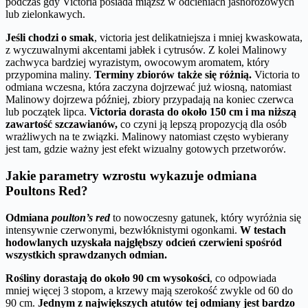
podczas gdy Victoria posiada miąższ w odcieniach jasnoróżowych
lub zielonkawych.
Jeśli chodzi o smak
, victoria jest delikatniejsza i mniej kwaskowata,
z wyczuwalnymi akcentami jabłek i cytrusów. Z kolei Malinowy
zachwyca bardziej wyrazistym, owocowym aromatem, który
przypomina maliny.
Terminy zbiorów także się różnią.
Victoria to
odmiana wczesna, która zaczyna dojrzewać już wiosną, natomiast
Malinowy dojrzewa później, zbiory przypadają na koniec czerwca
lub początek lipca.
Victoria dorasta do około 150 cm i ma niższą
zawartość szczawianów,
co czyni ją lepszą propozycją dla osób
wrażliwych na te związki. Malinowy natomiast często wybierany
jest tam, gdzie ważny jest efekt wizualny gotowych przetworów.
Jakie parametry wzrostu wykazuje odmiana
Poultons Red?
Odmiana
poulton’s red
to nowoczesny gatunek, który wyróżnia się
intensywnie czerwonymi, bezwłóknistymi ogonkami.
W testach
hodowlanych uzyskała najgłębszy odcień czerwieni spośród
wszystkich sprawdzanych odmian.
Rośliny dorastają do około 90 cm wysokości
, co odpowiada
mniej więcej 3 stopom, a krzewy mają szerokość zwykle od 60 do
90 cm.
Jednym z największych atutów tej odmiany jest bardzo