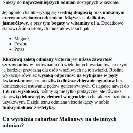
Należy do
najwcześniejszych odmian
dostępnych w sezonie.
Jej ogonki charakteryzują się
średnią długością
oraz
unikalnym
czerwono-zielonym odcieniem
. Miąższ jest
delikatny
,
jasnoróżowy
, a przy tym
bogaty w witaminy c i a
. Dodatkowo
stanowi źródło istotnych minerałów, takich jak:
Magnez,
Fosfor,
Potas.
Kluczową zaletą odmiany victoria
jest
niższa zawartość
szczawianów
w porównaniu do wielu innych wariantów, co czyni
ją bardziej przyjazną dla osób wrażliwych na te związki. Roślina
wykazuje również
wysoką odporność na wybijanie w pędy
kwiatostanowe
, co umożliwia
dłuższe zbieranie ogonków
bez
konieczności usuwania pędów generatywnych. Osiągając nawet do
150 cm wysokości
, rośliny są nie tylko praktyczne, ale również
stanowią
dekoracyjny element w ogrodzie
o charakterze ozdobno-
użytkowym. Dzięki temu odmiana victoria łączy w sobie
funkcjonalność z estetyką
.
Co wyróżnia rabarbar Malinowy na tle innych
odmian?