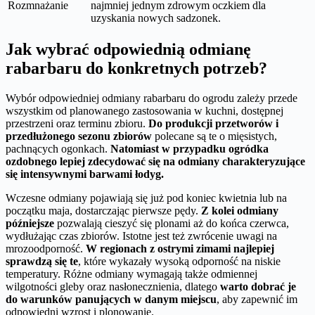
Rozmnażanie
najmniej jednym zdrowym oczkiem dla
uzyskania nowych sadzonek.
Jak wybrać odpowiednią odmianę
rabarbaru do konkretnych potrzeb?
Wybór odpowiedniej odmiany rabarbaru do ogrodu zależy przede
wszystkim od planowanego zastosowania w kuchni, dostępnej
przestrzeni oraz terminu zbioru.
Do produkcji przetworów i
przedłużonego sezonu zbiorów
polecane są te o mięsistych,
pachnących ogonkach.
Natomiast w przypadku ogródka
ozdobnego lepiej zdecydować się na odmiany charakteryzujące
się intensywnymi barwami łodyg.
Wczesne odmiany pojawiają się już pod koniec kwietnia lub na
początku maja, dostarczając pierwsze pędy.
Z kolei odmiany
późniejsze
pozwalają cieszyć się plonami aż do końca czerwca,
wydłużając czas zbiorów. Istotne jest też zwrócenie uwagi na
mrozoodporność.
W regionach z ostrymi zimami najlepiej
sprawdzą się te
, które wykazały wysoką odporność na niskie
temperatury. Różne odmiany wymagają także odmiennej
wilgotności gleby oraz nasłonecznienia, dlatego
warto dobrać je
do warunków panujących w danym miejscu
, aby zapewnić im
odpowiedni wzrost i plonowanie.