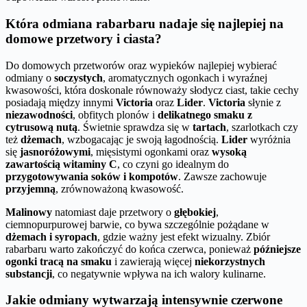
Która odmiana rabarbaru nadaje się najlepiej na
domowe przetwory i ciasta?
Do domowych przetworów oraz wypieków najlepiej wybierać
odmiany o
soczystych
, aromatycznych ogonkach i wyraźnej
kwasowości, która doskonale równoważy słodycz ciast, takie cechy
posiadają między innymi
Victoria
oraz
Lider
.
Victoria
słynie z
niezawodności
, obfitych plonów i
delikatnego smaku z
cytrusową nutą
. Świetnie sprawdza się w
tartach
, szarlotkach czy
też
dżemach
, wzbogacając je swoją łagodnością.
Lider
wyróżnia
się
jasnoróżowymi
, mięsistymi ogonkami oraz
wysoką
zawartością witaminy C
, co czyni go idealnym do
przygotowywania soków i kompotów
. Zawsze zachowuje
przyjemną
, zrównoważoną kwasowość.
Malinowy
natomiast daje przetwory o
głębokiej
,
ciemnopurpurowej barwie, co bywa szczególnie pożądane w
dżemach i syropach
, gdzie ważny jest efekt wizualny. Zbiór
rabarbaru warto zakończyć do końca czerwca, ponieważ
późniejsze
ogonki tracą na smaku
i zawierają więcej
niekorzystnych
substancji
, co negatywnie wpływa na ich walory kulinarne.
Jakie odmiany wytwarzają intensywnie czerwone