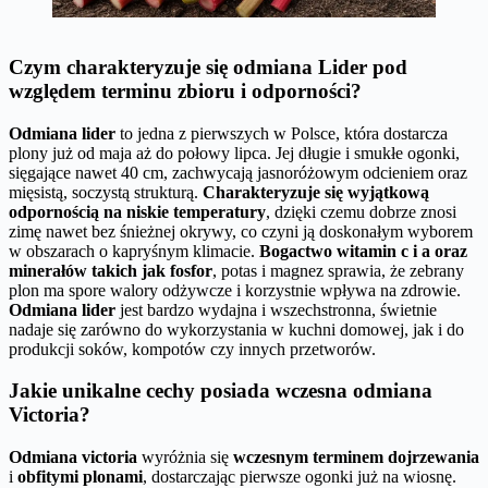
Czym charakteryzuje się odmiana Lider pod
względem terminu zbioru i odporności?
Odmiana lider
to jedna z pierwszych w Polsce, która dostarcza
plony już od maja aż do połowy lipca. Jej długie i smukłe ogonki,
sięgające nawet 40 cm, zachwycają jasnoróżowym odcieniem oraz
mięsistą, soczystą strukturą.
Charakteryzuje się wyjątkową
odpornością na niskie temperatury
, dzięki czemu dobrze znosi
zimę nawet bez śnieżnej okrywy, co czyni ją doskonałym wyborem
w obszarach o kapryśnym klimacie.
Bogactwo witamin c i a oraz
minerałów takich jak fosfor
, potas i magnez sprawia, że zebrany
plon ma spore walory odżywcze i korzystnie wpływa na zdrowie.
Odmiana lider
jest bardzo wydajna i wszechstronna, świetnie
nadaje się zarówno do wykorzystania w kuchni domowej, jak i do
produkcji soków, kompotów czy innych przetworów.
Jakie unikalne cechy posiada wczesna odmiana
Victoria?
Odmiana victoria
wyróżnia się
wczesnym terminem dojrzewania
i
obfitymi plonami
, dostarczając pierwsze ogonki już na wiosnę.