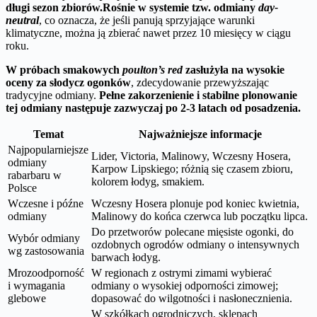
długi sezon zbiorów.
Rośnie w systemie tzw. odmiany
day-
neutral
, co oznacza, że jeśli panują sprzyjające warunki
klimatyczne, można ją zbierać nawet przez 10 miesięcy w ciągu
roku.
W próbach smakowych
poulton’s red
zasłużyła na wysokie
oceny za słodycz ogonków
, zdecydowanie przewyższając
tradycyjne odmiany.
Pełne zakorzenienie i stabilne plonowanie
tej odmiany następuje zazwyczaj po 2-3 latach od posadzenia.
Temat
Najważniejsze informacje
Najpopularniejsze
Lider, Victoria, Malinowy, Wczesny Hosera,
odmiany
Karpow Lipskiego; różnią się czasem zbioru,
rabarbaru w
kolorem łodyg, smakiem.
Polsce
Wczesne i późne
Wczesny Hosera plonuje pod koniec kwietnia,
odmiany
Malinowy do końca czerwca lub początku lipca.
Do przetworów polecane mięsiste ogonki, do
Wybór odmiany
ozdobnych ogrodów odmiany o intensywnych
wg zastosowania
barwach łodyg.
Mrozoodporność
W regionach z ostrymi zimami wybierać
i wymagania
odmiany o wysokiej odporności zimowej;
glebowe
dopasować do wilgotności i nasłonecznienia.
W szkółkach ogrodniczych, sklepach