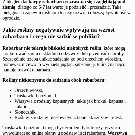
Z biegiem lat
karpy rabarbaru rozrastają się i zagłębiają pod
ziemią
, dlatego co
5-7 lat
warto je podzielić i przesadzić. Taka
pielęgnacja zapewni roślinom lepszy rozwój i dłuższą żywotność w
ogrodzie.
Jakie rośliny negatywnie wpływają na wzrost
rabarbaru i czego nie sadzić w pobliżu?
Rabarbar nie toleruje bliskości niektórych roślin
, które mogą
konkurować z nim o składniki odżywcze lub przenosić choroby.
Szczególnie trzeba unikać sadzenia go pod orzechem włoskim,
ponieważ drzewo to wydziela juglon, substancję, która znacząco
hamuje rozwój rabarbaru.
Rośliny niekorzystne do sadzenia obok rabarbaru:
Orzech włoski,
Truskawki i poziomki,
Warzywa z rodziny kapustnych, takie jak brokuł, kapusta i
kalafior,
Słonecznik,
Rośliny z rodziny rdestowatych, takie jak szczaw i rdest.
Truskawki i poziomki mogą być źródłem fytoftorozy, grzybca
wywołującego gnilne plamy u podstaw liści rabarbaru.
Warzywa