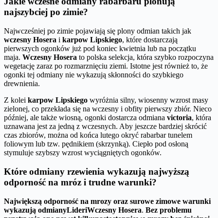
Jakie wczesne odmiany rabarbaru plonują
najszybciej po zimie?
Najwcześniej po zimie pojawiają się plony odmian takich jak
wczesny Hosera
i
karpow Lipskiego
, które dostarczają
pierwszych ogonków już pod koniec kwietnia lub na początku
maja.
Wczesny Hosera
to polska selekcja, która szybko rozpoczyna
wegetację zaraz po rozmarznięciu ziemi. Istotne jest również to, że
ogonki tej odmiany nie wykazują skłonności do szybkiego
drewnienia.
Z kolei
karpow Lipskiego
wyróżnia silny, wiosenny wzrost masy
zielonej, co przekłada się na wczesny i obfity pierwszy zbiór. Nieco
później, ale także wiosną, ogonki dostarcza odmiana
victoria
, która
uznawana jest za jedną z wczesnych. Aby jeszcze bardziej skrócić
czas zbiorów, można od końca lutego okryć rabarbar tunelem
foliowym lub tzw. pędnikiem (skrzynką). Ciepło pod osłoną
stymuluje szybszy wzrost wyciągniętych ogonków.
Które odmiany rzewienia wykazują najwyższą
odporność na mróz i trudne warunki?
Największą odporność na mrozy oraz surowe zimowe warunki
wykazują odmiany
Lider
i
Wczesny Hosera
.
Bez problemu