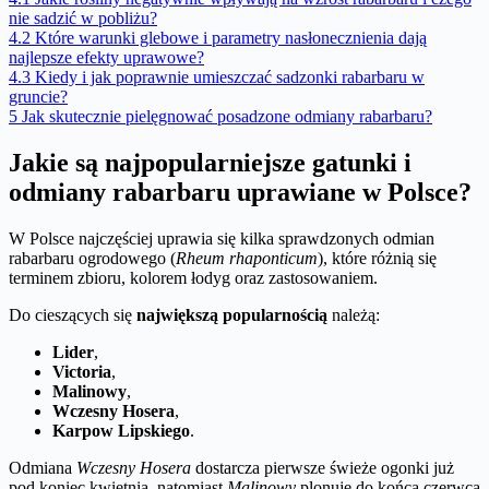
nie sadzić w pobliżu?
4.2
Które warunki glebowe i parametry nasłonecznienia dają
najlepsze efekty uprawowe?
4.3
Kiedy i jak poprawnie umieszczać sadzonki rabarbaru w
gruncie?
5
Jak skutecznie pielęgnować posadzone odmiany rabarbaru?
Jakie są najpopularniejsze gatunki i
odmiany rabarbaru uprawiane w Polsce?
W Polsce najczęściej uprawia się kilka sprawdzonych odmian
rabarbaru ogrodowego (
Rheum rhaponticum
), które różnią się
terminem zbioru, kolorem łodyg oraz zastosowaniem.
Do cieszących się
największą popularnością
należą:
Lider
,
Victoria
,
Malinowy
,
Wczesny Hosera
,
Karpow Lipskiego
.
Odmiana
Wczesny Hosera
dostarcza pierwsze świeże ogonki już
pod koniec kwietnia, natomiast
Malinowy
plonuje do końca czerwca