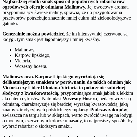
Najbardziej słodki smak spośród popularnych rabarbarów
ogrodowych oferuje odmiana Malinowy.
Jej owocowy aromat,
przypominający świeże maliny, sprawia, że do przygotowania
przetworów potrzebuje znacznie mniej cukru niż zielonołodygowe
gatunki.
Generalnie można powiedzieć
, że im intensywniej czerwone są
łodygi, tym smak jest łagodniejszy i mniej kwaśny.
Malinowy,
Karpow lipskiego,
Victoria,
Wczesny hosera.
Malinowy oraz Karpow Lipskiego wyróżniają się
delikatniejszym smakiem w porównaniu do takich odmian jak
Victoria czy Lider.
Odmiana Victoria to połączenie subtelnej
słodyczy z kwaskowatością
, przypominające smak jabłek z lekkim
akcentem cytrusów. Natomiast
Wczesny Hosera
, będący wczesną
odmianą, charakteryzuje się bardziej wyraźną kwasowością, jaką
znamy z tradycyjnych polskich egzemplarzy.
Podczas zakupów
,
zwłaszcza na targu lub w sklepach, warto zwrócić uwagę na łodygi
o mocnym, czerwonym kolorze u nasady, to najprostszy sposób, by
wybrać rabarbar o słodszym smaku.