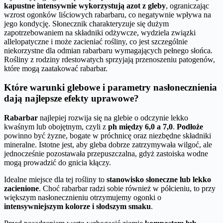
kapustne intensywnie wykorzystują azot z gleby
, ograniczając
wzrost ogonków liściowych rabarbaru, co negatywnie wpływa na
jego kondycję. Słonecznik charakteryzuje się dużym
zapotrzebowaniem na składniki odżywcze, wydziela związki
allelopatyczne i może zacieniać rośliny, co jest szczególnie
niekorzystne dla odmian rabarbaru wymagających pełnego słońca.
Rośliny z rodziny rdestowatych sprzyjają przenoszeniu patogenów,
które mogą zaatakować rabarbar.
Które warunki glebowe i parametry nasłonecznienia
dają najlepsze efekty uprawowe?
Rabarbar
najlepiej rozwija się na glebie o odczynie lekko
kwaśnym lub obojętnym, czyli z
ph między 6,0 a 7,0
.
Podłoże
powinno być żyzne, bogate w próchnicę oraz niezbędne składniki
mineralne. Istotne jest, aby gleba dobrze zatrzymywała wilgoć, ale
jednocześnie pozostawała przepuszczalna, gdyż zastoiska wodne
mogą prowadzić do gnicia kłączy.
Idealne miejsce dla tej rośliny to
stanowisko słoneczne lub lekko
zacienione
. Choć rabarbar radzi sobie również w półcieniu, to przy
większym nasłonecznieniu otrzymujemy ogonki o
intensywniejszym kolorze i słodszym smaku
.