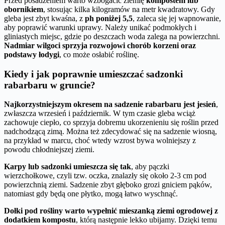
Przed posadzeniem warto wzbogacić ziemię
kompostem lub
obornikiem
, stosując kilka kilogramów na metr kwadratowy. Gdy
gleba jest zbyt kwaśna, z
ph poniżej 5,5
, zaleca się jej wapnowanie,
aby poprawić warunki uprawy. Należy unikać podmokłych i
gliniastych miejsc, gdzie po deszczach woda zalega na powierzchni.
Nadmiar wilgoci sprzyja rozwojowi chorób korzeni oraz
podstawy łodygi
, co może osłabić roślinę.
Kiedy i jak poprawnie umieszczać sadzonki
rabarbaru w gruncie?
Najkorzystniejszym okresem na sadzenie rabarbaru jest jesień
,
zwłaszcza wrzesień i październik. W tym czasie gleba wciąż
zachowuje ciepło, co sprzyja dobremu ukorzenieniu się roślin przed
nadchodzącą zimą. Można też zdecydować się na sadzenie wiosną,
na przykład w marcu, choć wtedy wzrost bywa wolniejszy z
powodu chłodniejszej ziemi.
Karpy lub sadzonki umieszcza się tak
, aby pączki
wierzchołkowe, czyli tzw. oczka, znalazły się około 2-3 cm pod
powierzchnią ziemi. Sadzenie zbyt głęboko grozi gniciem pąków,
natomiast gdy będą one płytko, mogą łatwo wyschnąć.
Dołki pod rośliny warto wypełnić mieszanką ziemi ogrodowej z
dodatkiem kompostu
, którą następnie lekko ubijamy. Dzięki temu