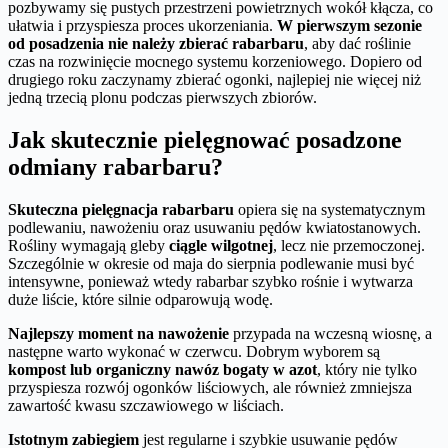
pozbywamy się pustych przestrzeni powietrznych wokół kłącza, co
ułatwia i przyspiesza proces ukorzeniania.
W pierwszym sezonie
od posadzenia nie należy zbierać rabarbaru
, aby dać roślinie
czas na rozwinięcie mocnego systemu korzeniowego. Dopiero od
drugiego roku zaczynamy zbierać ogonki, najlepiej nie więcej niż
jedną trzecią plonu podczas pierwszych zbiorów.
Jak skutecznie pielęgnować posadzone
odmiany rabarbaru?
Skuteczna pielęgnacja rabarbaru
opiera się na systematycznym
podlewaniu, nawożeniu oraz usuwaniu pędów kwiatostanowych.
Rośliny wymagają gleby
ciągle wilgotnej
, lecz nie przemoczonej.
Szczególnie w okresie od maja do sierpnia podlewanie musi być
intensywne, ponieważ wtedy rabarbar szybko rośnie i wytwarza
duże liście, które silnie odparowują wodę.
Najlepszy moment na nawożenie
przypada na wczesną wiosnę, a
następne warto wykonać w czerwcu. Dobrym wyborem są
kompost lub organiczny nawóz bogaty w azot
, który nie tylko
przyspiesza rozwój ogonków liściowych, ale również zmniejsza
zawartość kwasu szczawiowego w liściach.
Istotnym zabiegiem
jest regularne i szybkie usuwanie pędów