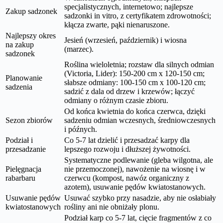
specjalistycznych, internetowo; najlepsze
Zakup sadzonek
sadzonki in vitro, z certyfikatem zdrowotności;
kłącza zwarte, pąki nienaruszone.
Najlepszy okres
Jesień (wrzesień, październik) i wiosna
na zakup
(marzec).
sadzonek
Roślina wieloletnia; rozstaw dla silnych odmian
(Victoria, Lider): 150-200 cm x 120-150 cm;
Planowanie
słabsze odmiany: 100-150 cm x 100-120 cm;
sadzenia
sadzić z dala od drzew i krzewów; łączyć
odmiany o różnym czasie zbioru.
Od końca kwietnia do końca czerwca, dzięki
Sezon zbiorów
sadzeniu odmian wczesnych, średniowczesnych
i późnych.
Podział i
Co 5-7 lat dzielić i przesadzać karpy dla
przesadzanie
lepszego rozwoju i dłuższej żywotności.
Systematyczne podlewanie (gleba wilgotna, ale
Pielęgnacja
nie przemoczonej), nawożenie na wiosnę i w
rabarbaru
czerwcu (kompost, nawóz organiczny z
azotem), usuwanie pędów kwiatostanowych.
Usuwanie pędów
Usuwać szybko przy nasadzie, aby nie osłabiały
kwiatostanowych
rośliny ani nie obniżały plonu.
Podział karp co 5-7 lat, cięcie fragmentów z co