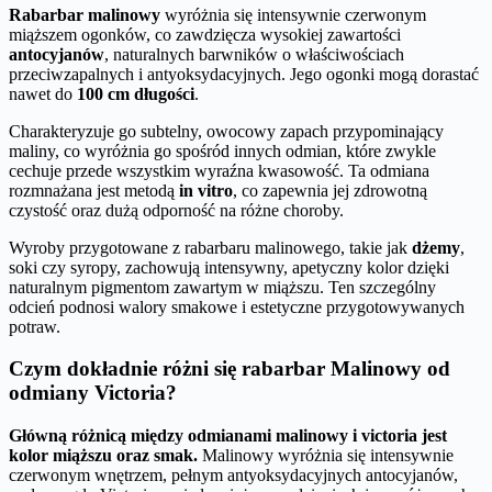
Rabarbar malinowy
wyróżnia się intensywnie czerwonym
miąższem ogonków, co zawdzięcza wysokiej zawartości
antocyjanów
, naturalnych barwników o właściwościach
przeciwzapalnych i antyoksydacyjnych. Jego ogonki mogą dorastać
nawet do
100 cm długości
.
Charakteryzuje go subtelny, owocowy zapach przypominający
maliny, co wyróżnia go spośród innych odmian, które zwykle
cechuje przede wszystkim wyraźna kwasowość. Ta odmiana
rozmnażana jest metodą
in vitro
, co zapewnia jej zdrowotną
czystość oraz dużą odporność na różne choroby.
Wyroby przygotowane z rabarbaru malinowego, takie jak
dżemy
,
soki czy syropy, zachowują intensywny, apetyczny kolor dzięki
naturalnym pigmentom zawartym w miąższu. Ten szczególny
odcień podnosi walory smakowe i estetyczne przygotowywanych
potraw.
Czym dokładnie różni się rabarbar Malinowy od
odmiany Victoria?
Główną różnicą między odmianami malinowy i victoria jest
kolor miąższu oraz smak.
Malinowy wyróżnia się intensywnie
czerwonym wnętrzem, pełnym antyoksydacyjnych antocyjanów,