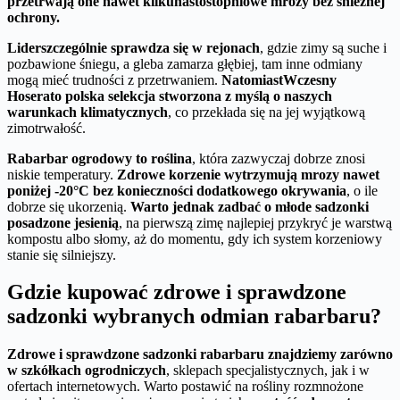
przetrwają one nawet kilkunastostopniowe mrozy bez śnieżnej
ochrony.
Lider
szczególnie sprawdza się w rejonach
, gdzie zimy są suche i
pozbawione śniegu, a gleba zamarza głębiej, tam inne odmiany
mogą mieć trudności z przetrwaniem.
Natomiast
Wczesny
Hosera
to polska selekcja stworzona z myślą o naszych
warunkach klimatycznych
, co przekłada się na jej wyjątkową
zimotrwałość.
Rabarbar ogrodowy to roślina
, która zazwyczaj dobrze znosi
niskie temperatury.
Zdrowe korzenie wytrzymują mrozy nawet
poniżej -20°C bez konieczności dodatkowego okrywania
, o ile
dobrze się ukorzenią.
Warto jednak zadbać o młode sadzonki
posadzone jesienią
, na pierwszą zimę najlepiej przykryć je warstwą
kompostu albo słomy, aż do momentu, gdy ich system korzeniowy
stanie się silniejszy.
Gdzie kupować zdrowe i sprawdzone
sadzonki wybranych odmian rabarbaru?
Zdrowe i sprawdzone sadzonki rabarbaru znajdziemy zarówno
w szkółkach ogrodniczych
, sklepach specjalistycznych, jak i w
ofertach internetowych. Warto postawić na rośliny rozmnożone