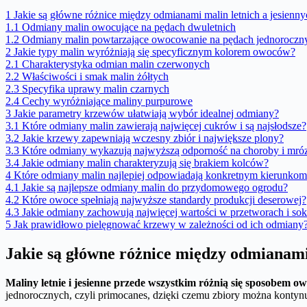
1
Jakie są główne różnice między odmianami malin letnich a jesienn
1.1
Odmiany malin owocujące na pędach dwuletnich
1.2
Odmiany malin powtarzające owocowanie na pędach jednoroczn
2
Jakie typy malin wyróżniają się specyficznym kolorem owoców?
2.1
Charakterystyka odmian malin czerwonych
2.2
Właściwości i smak malin żółtych
2.3
Specyfika uprawy malin czarnych
2.4
Cechy wyróżniające maliny purpurowe
3
Jakie parametry krzewów ułatwiają wybór idealnej odmiany?
3.1
Które odmiany malin zawierają najwięcej cukrów i są najsłodsze?
3.2
Jakie krzewy zapewniają wczesny zbiór i największe plony?
3.3
Które odmiany wykazują najwyższą odporność na choroby i mró
3.4
Jakie odmiany malin charakteryzują się brakiem kolców?
4
Które odmiany malin najlepiej odpowiadają konkretnym kierunko
4.1
Jakie są najlepsze odmiany malin do przydomowego ogrodu?
4.2
Które owoce spełniają najwyższe standardy produkcji deserowej?
4.3
Jakie odmiany zachowują najwięcej wartości w przetworach i so
5
Jak prawidłowo pielęgnować krzewy w zależności od ich odmiany
Jakie są główne różnice między odmianami 
Maliny letnie i jesienne przede wszystkim różnią się sposobem o
jednorocznych, czyli primocanes, dzięki czemu zbiory można konty