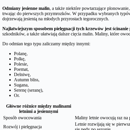
Odmiany jesienne malin
, a także niektóre powtarzające plonowanie
trwając do pierwszych przymrozków. W przypadku wybranych typó
dojrzewają jesienią na młodych przyrostach tegorocznych.
Najłatwiejszym sposobem pielęgnacji tych krzewów jest ścinanie 
szkodników, a także ułatwiają dalsze cięcia malin. Maliny, które ow
Do odmian tego typu zaliczamy między innymi:
Polanę,
Polkę,
Polesie,
Poemat,
Delniwę,
Autumn bliss,
Sugana,
Serenę (seranę),
Or.
Główne różnice między malinami
letnimi a jesiennymi
Sposób owocowania
Maliny letnie owocują raz na 
Letnie rozwijają się w pierw
Rozwój i pielęgnacja
się pędy po sezonie.