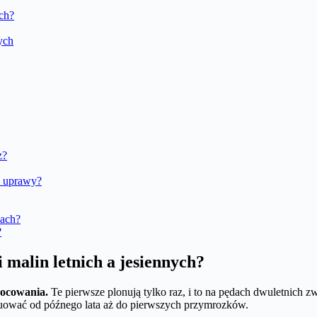
ych?
ych
z?
m uprawy?
kach?
?
malin letnich a jesiennych?
wocowania.
Te pierwsze plonują tylko raz, i to na pędach dwuletnich z
nuować od późnego lata aż do pierwszych przymrozków.