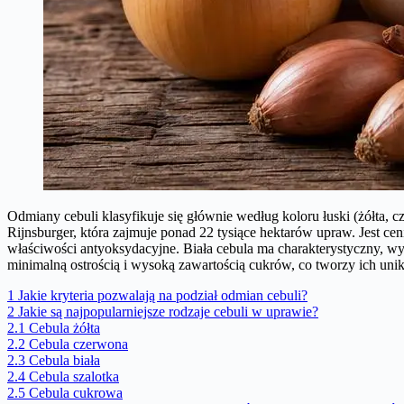
Odmiany cebuli klasyfikuje się głównie według koloru łuski (żółta, c
Rijnsburger, która zajmuje ponad 22 tysiące hektarów upraw. Jest c
właściwości antyoksydacyjne. Biała cebula ma charakterystyczny, w
minimalną ostrością i wysoką zawartością cukrów, co tworzy ich uni
1
Jakie kryteria pozwalają na podział odmian cebuli?
2
Jakie są najpopularniejsze rodzaje cebuli w uprawie?
2.1
Cebula żółta
2.2
Cebula czerwona
2.3
Cebula biała
2.4
Cebula szalotka
2.5
Cebula cukrowa