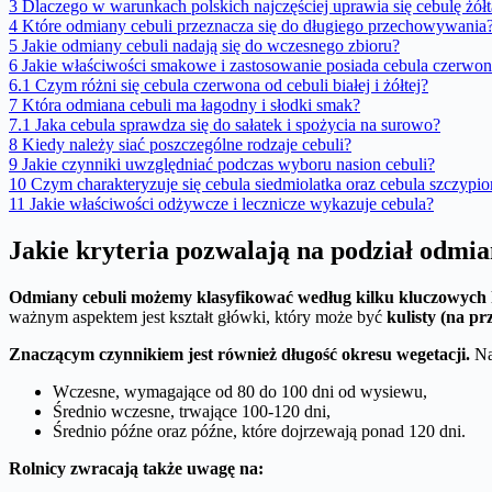
3
Dlaczego w warunkach polskich najczęściej uprawia się cebulę żółt
4
Które odmiany cebuli przeznacza się do długiego przechowywania
5
Jakie odmiany cebuli nadają się do wczesnego zbioru?
6
Jakie właściwości smakowe i zastosowanie posiada cebula czerwo
6.1
Czym różni się cebula czerwona od cebuli białej i żółtej?
7
Która odmiana cebuli ma łagodny i słodki smak?
7.1
Jaka cebula sprawdza się do sałatek i spożycia na surowo?
8
Kiedy należy siać poszczególne rodzaje cebuli?
9
Jakie czynniki uwzględniać podczas wyboru nasion cebuli?
10
Czym charakteryzuje się cebula siedmiolatka oraz cebula szczypi
11
Jakie właściwości odżywcze i lecznicze wykazuje cebula?
Jakie kryteria pozwalają na podział odmia
Odmiany cebuli możemy klasyfikować według kilku kluczowych k
ważnym aspektem jest kształt główki, który może być
kulisty (na p
Znaczącym czynnikiem jest również długość okresu wegetacji.
Na 
Wczesne, wymagające od 80 do 100 dni od wysiewu,
Średnio wczesne, trwające 100-120 dni,
Średnio późne oraz późne, które dojrzewają ponad 120 dni.
Rolnicy zwracają także uwagę na: