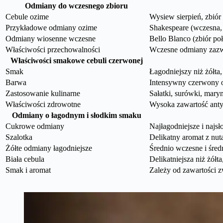
Odmiany do wczesnego zbioru
Cebule ozime
Wysiew sierpień, zbiór
Przykładowe odmiany ozime
Shakespeare (wczesna, 
Odmiany wiosenne wczesne
Bello Blanco (zbiór poł
Właściwości przechowalności
Wczesne odmiany zazwy
Właściwości smakowe cebuli czerwonej
Smak
Łagodniejszy niż żółta
Barwa
Intensywny czerwony o
Zastosowanie kulinarne
Sałatki, surówki, mar
Właściwości zdrowotne
Wysoka zawartość ant
Odmiany o łagodnym i słodkim smaku
Cukrowe odmiany
Najłagodniejsze i najs
Szalotka
Delikatny aromat z nut
Żółte odmiany łagodniejsze
Średnio wczesne i śred
Biała cebula
Delikatniejsza niż żół
Smak i aromat
Zależy od zawartości zw