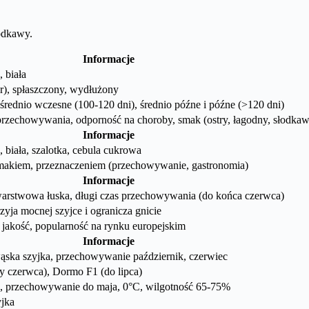
łodkawy.
Informacje
 biała
er), spłaszczony, wydłużony
średnio wczesne (100-120 dni), średnio późne i późne (>120 dni)
przechowywania, odporność na choroby, smak (ostry, łagodny, słodka
Informacje
 biała, szalotka, cebula cukrowa
makiem, przeznaczeniem (przechowywanie, gastronomia)
Informacje
arstwowa łuska, długi czas przechowywania (do końca czerwca)
zyja mocnej szyjce i ogranicza gnicie
 jakość, popularność na rynku europejskim
Informacje
wąska szyjka, przechowywanie październik, czerwiec
y czerwca), Dormo F1 (do lipca)
, przechowywanie do maja, 0°C, wilgotność 65-75%
yjka