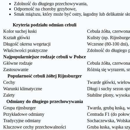
Zdolność do długiego przechowywania,
Odporność na choroby grzybowe,
Smak miąższu, który może być ostry, łagodny lub delikatnie s
Kryteria podziału odmian cebuli
Kolor suchej łuski
Cebula żółta, czerwona,
Kształt główki
Kulisty (np. Rijnsburg
Długość okresu wegetacji
Wczesne (80-100 dni), 
Właściwości praktyczne
Zdolność do długiego 
Najpopularniejsze rodzaje cebuli w Polsce
Główne rodzaje
Cebula żółta, czerwona,
Zastosowanie
Różnią się wyrazem, s
Popularność cebuli żółtej Rijnsburger
Cechy
Twarde główki, wielow
Warunki klimatyczne
Długi i suchy sezon spr
Zalety
Stabilne plony, wysoka
Odmiany do długiego przechowywania
Grupa rijnsburger
Twarda, grubą łuską, 
Przykładowe odmiany
Centrada F1 (do połow
Tradycyjne odmiany
Sochaczewska, Wolska
Kluczowe cechy przechowalności
Gruba łuska, wąska sz