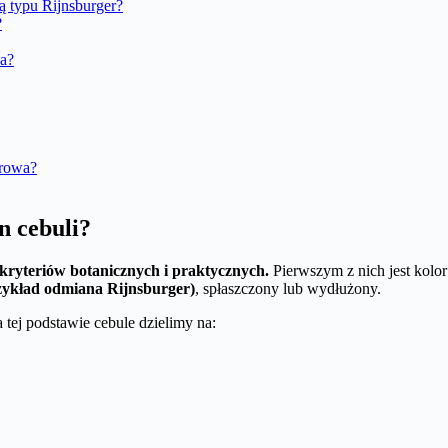
ą typu Rijnsburger?
?
na?
orowa?
n cebuli?
ryteriów botanicznych i praktycznych.
Pierwszym z nich jest kolo
rzykład odmiana Rijnsburger)
, spłaszczony lub wydłużony.
tej podstawie cebule dzielimy na: