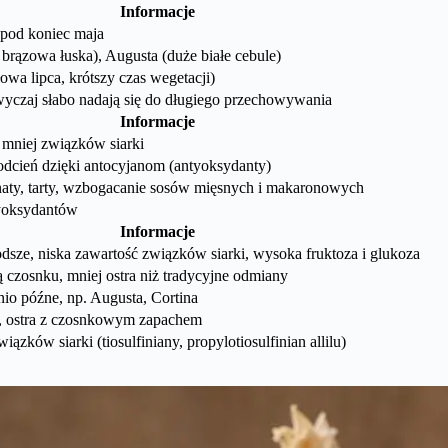
Informacje
 pod koniec maja
brązowa łuska), Augusta (duże białe cebule)
owa lipca, krótszy czas wegetacji)
czaj słabo nadają się do długiego przechowywania
Informacje
, mniej związków siarki
dcień dzięki antocyjanom (antyoksydanty)
ynaty, tarty, wzbogacanie sosów mięsnych i makaronowych
yoksydantów
Informacje
łodsze, niska zawartość związków siarki, wysoka fruktoza i glukoza
ą czosnku, mniej ostra niż tradycyjne odmiany
nio późne, np. Augusta, Cortina
ta, ostra z czosnkowym zapachem
iązków siarki (tiosulfiniany, propylotiosulfinian allilu)