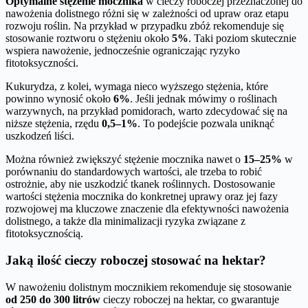
Optymalne stężenie mocznika
w cieczy roboczej przeznaczonej do
nawożenia dolistnego różni się w zależności od upraw oraz etapu
rozwoju roślin. Na przykład w przypadku zbóż rekomenduje się
stosowanie roztworu o stężeniu około
5%
. Taki poziom skutecznie
wspiera nawożenie, jednocześnie ograniczając ryzyko
fitotoksyczności.
Kukurydza, z kolei, wymaga nieco wyższego stężenia, które
powinno wynosić około
6%
. Jeśli jednak mówimy o roślinach
warzywnych, na przykład pomidorach, warto zdecydować się na
niższe stężenia, rzędu
0,5–1%
. To podejście pozwala uniknąć
uszkodzeń liści.
Można również zwiększyć stężenie mocznika nawet o
15–25%
w
porównaniu do standardowych wartości, ale trzeba to robić
ostrożnie, aby nie uszkodzić tkanek roślinnych. Dostosowanie
wartości stężenia mocznika do konkretnej uprawy oraz jej fazy
rozwojowej ma kluczowe znaczenie dla efektywności nawożenia
dolistnego, a także dla minimalizacji ryzyka związane z
fitotoksycznością.
Jaką ilość cieczy roboczej stosować na hektar?
W nawożeniu dolistnym mocznikiem rekomenduje się stosowanie
od 250 do 300 litrów
cieczy roboczej na hektar, co gwarantuje