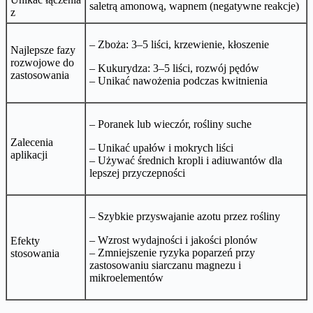
saletrą amonową, wapnem (negatywne reakcje)
z
– Zboża: 3–5 liści, krzewienie, kłoszenie
Najlepsze fazy
rozwojowe do
– Kukurydza: 3–5 liści, rozwój pędów
zastosowania
– Unikać nawożenia podczas kwitnienia
– Poranek lub wieczór, rośliny suche
Zalecenia
– Unikać upałów i mokrych liści
aplikacji
– Używać średnich kropli i adiuwantów dla
lepszej przyczepności
– Szybkie przyswajanie azotu przez rośliny
– Wzrost wydajności i jakości plonów
Efekty
– Zmniejszenie ryzyka poparzeń przy
stosowania
zastosowaniu siarczanu magnezu i
mikroelementów