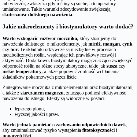
lub wieczór, zwłaszcza gdy rośliny są suche, a temperatury
umiarkowane. Takie warunki zdecydowanie zwiększają
skuteczność dolistnego nawożenia
.
Jakie mikroelementy i biostymulatory warto dodać?
Warto wzbogacić roztwór mocznika
, który stosujemy do
nawożenia dolistnego, o mikroelementy, jak
miedź
,
mangan
,
cynk
czy
bor
. Te składniki odżywcze są niezbędne w procesach
metabolicznych roślin, wspierając ich prawidłowy rozwój i
aktywność. Dodatkowo, biostymulatory mogą znacząco zwiększyć
odporność roślin na różne stresy abiotyczne, takie jak
susza
czy
niskie temperatury
, a także poprawić zdolność wchłaniania
składników pokarmowych przez liście.
Zintegrowanie mocznika z mikroelementami oraz biostymulatorami,
a także z
siarczanem magnezu
, znacząco podnosi efektywność
nawożenia dolistnego. Efekty są widoczne w postaci:
lepszego plonu,
wyższej jakości upraw.
Warto jednak pamiętać o zachowaniu odpowiednich dawek
,
aby zminimalizować ryzyko wystąpienia
fitotoksyczności
i
poparzeń liści
.