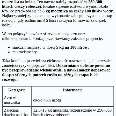
mocznika
na hektar. Ten nawóz należy rozpuścić w
250-300
litrach cieczy roboczej
. Idealne stężenie roztworu wynosi około
6%
, co przekłada się na
6 kg mocznika
na każdy
100 litrów wody
.
Najkorzystniejszy moment na wykonanie zabiegu przypada na etap
rozwoju, gdy roślina ma
3-5 liści
i zaczyna formować zawiązek
kolby.
Warto połączyć nawóz z siarczanem magnezu oraz
mikroelementami. Poniżej przedstawiamy zalecane proporcje:
siarczan magnezu w ilości
5 kg na 100 litrów
,
mikroelementy.
Taka kombinacja zwiększa efektywność nawożenia i jednocześnie
zmniejsza ryzyko poparzeń liści.
Dokarmianie dolistne powinno
być przeprowadzane wielokrotnie, a dawki należy dopasować
do specyficznych potrzeb roślin na różnych etapach ich
rozwoju.
Kategoria
Informacje
Azot w
około 46% azotu
moczniku
Zalecana
12,5–15 kg mocznika rozpuszczone w 250–300
dawka na 1 ha
litrach cieczy roboczej