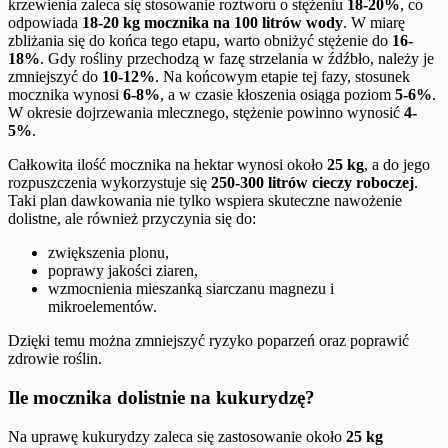
krzewienia zaleca się stosowanie roztworu o stężeniu
18-20%
, co
odpowiada
18-20 kg mocznika na 100 litrów wody
. W miarę
zbliżania się do końca tego etapu, warto obniżyć stężenie do
16-
18%
. Gdy rośliny przechodzą w fazę strzelania w źdźbło, należy je
zmniejszyć do
10-12%
. Na końcowym etapie tej fazy, stosunek
mocznika wynosi
6-8%
, a w czasie kłoszenia osiąga poziom
5-6%
.
W okresie dojrzewania mlecznego, stężenie powinno wynosić
4-
5%
.
Całkowita ilość mocznika na hektar wynosi około
25 kg
, a do jego
rozpuszczenia wykorzystuje się
250-300 litrów cieczy roboczej
.
Taki plan dawkowania nie tylko wspiera skuteczne nawożenie
dolistne, ale również przyczynia się do:
zwiększenia plonu,
poprawy jakości ziaren,
wzmocnienia mieszanką siarczanu magnezu i
mikroelementów.
Dzięki temu można zmniejszyć ryzyko poparzeń oraz poprawić
zdrowie roślin.
Ile mocznika dolistnie na kukurydzę?
Na uprawę kukurydzy zaleca się zastosowanie około
25 kg