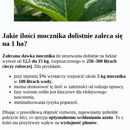
Jakie ilości mocznika dolistnie zaleca się
na 1 ha?
Zalecana dawka mocznika
do stosowania dolistnie na hektar
wynosi od
12,5 do 15 kg
, rozpuszczonego w
250–300 litrach
cieczy roboczej
. Dla przykładu:
przy stężeniu
5%
wystarczy rozpuścić około
5 kg mocznika
w
100 litrach wody
,
można dostosować tę ilość w zależności od rodzaju uprawy,
fazy wzrostu roślin jest kluczowe dla efektywnego
nawożenia,
minimalizowania ryzyka poparzeń.
Dbając o prawidłową objętość roztworu, zapewniamy jednolite
pokrycie liści, co sprzyja
optymalnemu wchłanianiu azotu
. To z
kolei ma pozytywny wpływ na
wydajność plonów
.