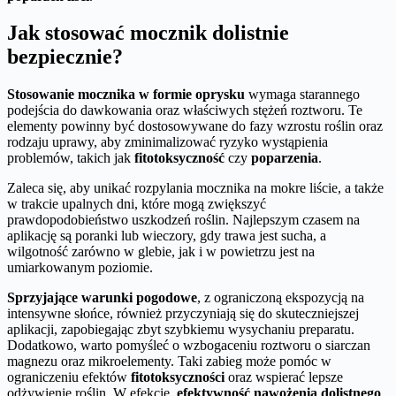
Jak stosować mocznik dolistnie
bezpiecznie?
Stosowanie mocznika w formie oprysku
wymaga starannego
podejścia do dawkowania oraz właściwych stężeń roztworu. Te
elementy powinny być dostosowywane do fazy wzrostu roślin oraz
rodzaju uprawy, aby zminimalizować ryzyko wystąpienia
problemów, takich jak
fitotoksyczność
czy
poparzenia
.
Zaleca się, aby unikać rozpylania mocznika na mokre liście, a także
w trakcie upalnych dni, które mogą zwiększyć
prawdopodobieństwo uszkodzeń roślin. Najlepszym czasem na
aplikację są poranki lub wieczory, gdy trawa jest sucha, a
wilgotność zarówno w glebie, jak i w powietrzu jest na
umiarkowanym poziomie.
Sprzyjające warunki pogodowe
, z ograniczoną ekspozycją na
intensywne słońce, również przyczyniają się do skuteczniejszej
aplikacji, zapobiegając zbyt szybkiemu wysychaniu preparatu.
Dodatkowo, warto pomyśleć o wzbogaceniu roztworu o siarczan
magnezu oraz mikroelementy. Taki zabieg może pomóc w
ograniczeniu efektów
fitotoksyczności
oraz wspierać lepsze
odżywienie roślin. W efekcie,
efektywność nawożenia dolistnego