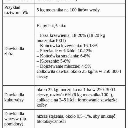
Przykład
5 kg mocznika na 100 litrów wody
roztworu 5%
Etapy i stężenia:
– Faza krzewienia: 18-20% (18-20 kg
mocznika/100 l)
– Końcówka krzewienia: 16-18%
Dawka dla
– Strzelanie w źdźbło: 10-12%
zbóż
– Końcówka strzelania: 6-8%
– Kłoszenie: 5-6%
– Dojrzewanie mleczne: 4-5%
Całkowita dawka: około 25 kg/ha w 250-300 l
cieczy
około 25 kg mocznika na 1 ha w 250–300 l
Dawka dla
cieczy, roztwór 6% (6 kg mocznika/100 l),
kukurydzy
aplikacja na 3–5 liści i formowanie zawiązka
kolby
Dawka dla
niższe stężenia, około 0,5–1%, aby uniknąć
warzyw (np.
fitotoksyczności
pomidory)