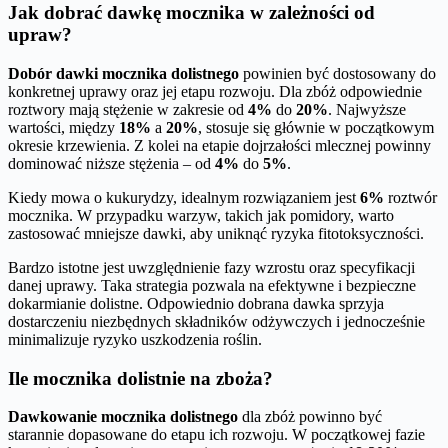
Jak dobrać dawkę mocznika w zależności od
upraw?
Dobór dawki mocznika dolistnego
powinien być dostosowany do
konkretnej uprawy oraz jej etapu rozwoju. Dla zbóż odpowiednie
roztwory mają stężenie w zakresie od
4%
do
20%
. Najwyższe
wartości, między
18%
a
20%
, stosuje się głównie w początkowym
okresie krzewienia. Z kolei na etapie dojrzałości mlecznej powinny
dominować niższe stężenia – od
4%
do
5%
.
Kiedy mowa o kukurydzy, idealnym rozwiązaniem jest
6%
roztwór
mocznika. W przypadku warzyw, takich jak pomidory, warto
zastosować mniejsze dawki, aby uniknąć ryzyka fitotoksyczności.
Bardzo istotne jest uwzględnienie fazy wzrostu oraz specyfikacji
danej uprawy. Taka strategia pozwala na efektywne i bezpieczne
dokarmianie dolistne. Odpowiednio dobrana dawka sprzyja
dostarczeniu niezbędnych składników odżywczych i jednocześnie
minimalizuje ryzyko uszkodzenia roślin.
Ile mocznika dolistnie na zboża?
Dawkowanie mocznika dolistnego
dla zbóż powinno być
starannie dopasowane do etapu ich rozwoju. W początkowej fazie