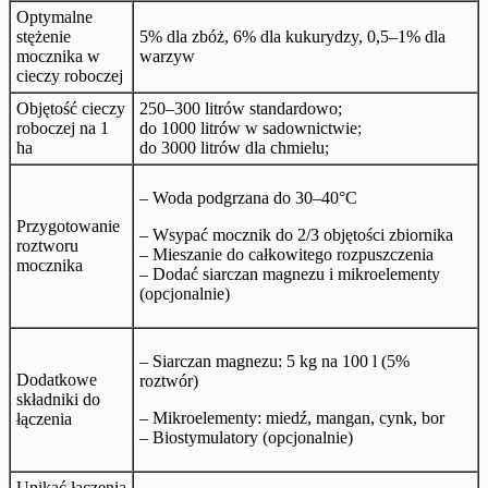
Optymalne
stężenie
5% dla zbóż, 6% dla kukurydzy, 0,5–1% dla
mocznika w
warzyw
cieczy roboczej
Objętość cieczy
250–300 litrów standardowo;
roboczej na 1
do 1000 litrów w sadownictwie;
ha
do 3000 litrów dla chmielu;
– Woda podgrzana do 30–40°C
Przygotowanie
– Wsypać mocznik do 2/3 objętości zbiornika
roztworu
– Mieszanie do całkowitego rozpuszczenia
mocznika
– Dodać siarczan magnezu i mikroelementy
(opcjonalnie)
– Siarczan magnezu: 5 kg na 100 l (5%
Dodatkowe
roztwór)
składniki do
– Mikroelementy: miedź, mangan, cynk, bor
łączenia
– Biostymulatory (opcjonalnie)
Unikać łączenia