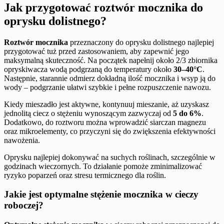
Jak przygotować roztwór mocznika do
oprysku dolistnego?
Roztwór mocznika
przeznaczony do oprysku dolistnego najlepiej
przygotować tuż przed zastosowaniem, aby zapewnić jego
maksymalną skuteczność. Na początek napełnij około 2/3 zbiornika
opryskiwacza wodą podgrzaną do temperatury około
30–40°C
.
Następnie, starannie odmierz dokładną ilość mocznika i wsyp ją do
wody – podgrzanie ułatwi szybkie i pełne rozpuszczenie nawozu.
Kiedy mieszadło jest aktywne, kontynuuj mieszanie, aż uzyskasz
jednolitą ciecz o stężeniu wynoszącym zazwyczaj od
5 do 6%
.
Dodatkowo, do roztworu można wprowadzić siarczan magnezu
oraz mikroelementy, co przyczyni się do zwiększenia efektywności
nawożenia.
Oprysku najlepiej dokonywać na suchych roślinach, szczególnie w
godzinach wieczornych. To działanie pomoże zminimalizować
ryzyko poparzeń oraz stresu termicznego dla roślin.
Jakie jest optymalne stężenie mocznika w cieczy
roboczej?