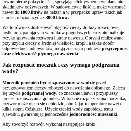
równomierne pokrycie liści, sprzyjając efektywnemu wchłanianiu
składników odżywczych. W sadownictwie ilość ta może wzrosnąć
nawet do
1000 litrów
na hektar, a w przypadku upraw takich jak
chmiel, można użyć aż
3000 litrów
.
Warto również dostosować objętość cieczy do fazy rozwojowej
roślin oraz panujących warunków pogodowych, co zminimalizuje
ryzyko spływania roztworu i utraty nawozu. Opryski realizowane
przy użyciu cieczy o średniej wielkości kropli, a także dobór
odpowiednich adiuwantów, mogą znacząco podnieść
przyczepność
oraz efektywność płynnego nawożenia
.
Jak rozpuścić mocznik i czy wymaga podgrzania
wody?
Mocznik powinien być rozpuszczony w wodzie
przed
przygotowaniem cieczy roboczej do nawożenia dolistnego. Zaleca
się użycie
podgrzanej wody
, co znacznie ułatwi i przyspieszy
proces rozpuszczania granulek. W trakcie rozpuszczania mocznika,
roztwór może nieco się ochłodzić, obniżając temperaturę nawet o
kilka stopni Celsjusza. Użycie ciepłej wody zapobiega temu
zjawisku, gwarantując jednocześnie
jednorodność mieszanki
.
Aby stworzyć roztwór, wykonaj następujące kroki: