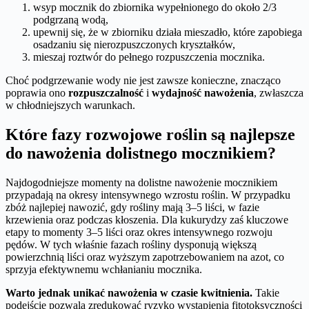
wsyp mocznik do zbiornika wypełnionego do około 2/3
podgrzaną wodą,
upewnij się, że w zbiorniku działa mieszadło, które zapobiega
osadzaniu się nierozpuszczonych kryształków,
mieszaj roztwór do pełnego rozpuszczenia mocznika.
Choć podgrzewanie wody nie jest zawsze konieczne, znacząco
poprawia ono
rozpuszczalność
i
wydajność nawożenia
, zwłaszcza
w chłodniejszych warunkach.
Które fazy rozwojowe roślin są najlepsze
do nawożenia dolistnego mocznikiem?
Najdogodniejsze momenty na dolistne nawożenie mocznikiem
przypadają na okresy intensywnego wzrostu roślin. W przypadku
zbóż najlepiej nawozić, gdy rośliny mają 3–5 liści, w fazie
krzewienia oraz podczas kłoszenia. Dla kukurydzy zaś kluczowe
etapy to momenty 3–5 liści oraz okres intensywnego rozwoju
pędów. W tych właśnie fazach rośliny dysponują większą
powierzchnią liści oraz wyższym zapotrzebowaniem na azot, co
sprzyja efektywnemu wchłanianiu mocznika.
Warto jednak unikać nawożenia w czasie kwitnienia.
Takie
podejście pozwala zredukować ryzyko wystąpienia fitotoksyczności