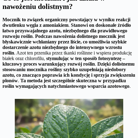
nawożeniu dolistnym?
Mocznik to związek organiczny powstający w wyniku reakcji
dwutlenku węgla z amoniakiem
.
Stanowi on doskonałe źródło
łatwo przyswajalnego azotu, niezbędnego dla prawidłowego
rozwoju roślin
.
Podczas nawożenia dolistnego mocznik jest
błyskawicznie wchłaniany przez liście, co umożliwia szybkie
dostarczenie azotu niezbędnego do intensywnego wzrostu
roślin
. Azot ten przenika przez tkanki roślinne i wspiera produkcję
białek oraz chlorofilu,
stymulując w ten sposób fotosyntezę –
kluczowy proces warunkujący rozwój roślin
.
Dzięki dolistnemu
stosowaniu mocznika rośliny szybko uzupełniają niedobory
azotu, co znacząco poprawia ich kondycję i sprzyja zwiększeniu
plonów
.
Ta metoda jest szczególnie skuteczna w przypadku
roślin wymagających natychmiastowego wsparcia azotowego
.