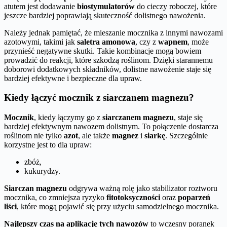
atutem jest dodawanie
biostymulatorów
do cieczy roboczej, które
jeszcze bardziej poprawiają skuteczność dolistnego nawożenia.
Należy jednak pamiętać, że mieszanie mocznika z innymi nawozami
azotowymi, takimi jak
saletra amonowa
, czy z
wapnem
, może
przynieść negatywne skutki. Takie kombinacje mogą bowiem
prowadzić do reakcji, które szkodzą roślinom. Dzięki starannemu
doborowi dodatkowych składników, dolistne nawożenie staje się
bardziej efektywne i bezpieczne dla upraw.
Kiedy łączyć mocznik z siarczanem magnezu?
Mocznik
, kiedy łączymy go z
siarczanem magnezu
, staje się
bardziej efektywnym nawozem dolistnym. To połączenie dostarcza
roślinom nie tylko
azot
, ale także
magnez
i
siarkę
. Szczególnie
korzystne jest to dla upraw:
zbóż,
kukurydzy.
Siarczan magnezu
odgrywa ważną rolę jako stabilizator roztworu
mocznika, co zmniejsza ryzyko
fitotoksyczności
oraz
poparzeń
liści
, które mogą pojawić się przy użyciu samodzielnego mocznika.
Najlepszy czas na aplikację tych nawozów
to wczesny poranek