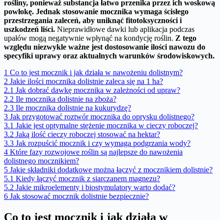
rośliny, ponieważ substancja łatwo przenika przez ich woskową
powłokę.
Jednak stosowanie mocznika wymaga ścisłego
przestrzegania zaleceń, aby uniknąć fitotoksyczności i
uszkodzeń liści.
Nieprawidłowe dawki lub aplikacja podczas
upałów mogą negatywnie wpłynąć na kondycję roślin.
Z tego
względu niezwykle ważne jest dostosowanie ilości nawozu do
specyfiki uprawy oraz aktualnych warunków środowiskowych.
1
Co to jest mocznik i jak działa w nawożeniu dolistnym?
2
Jakie ilości mocznika dolistnie zaleca się na 1 ha?
2.1
Jak dobrać dawkę mocznika w zależności od upraw?
2.2
Ile mocznika dolistnie na zboża?
2.3
Ile mocznika dolistnie na kukurydzę?
3
Jak przygotować roztwór mocznika do oprysku dolistnego?
3.1
Jakie jest optymalne stężenie mocznika w cieczy roboczej?
3.2
Jaką ilość cieczy roboczej stosować na hektar?
3.3
Jak rozpuścić mocznik i czy wymaga podgrzania wody?
4
Które fazy rozwojowe roślin są najlepsze do nawożenia
dolistnego mocznikiem?
5
Jakie składniki dodatkowe można łączyć z mocznikiem dolistnie?
5.1
Kiedy łączyć mocznik z siarczanem magnezu?
5.2
Jakie mikroelementy i biostymulatory warto dodać?
6
Jak stosować mocznik dolistnie bezpiecznie?
Co to jest mocznik i jak działa w