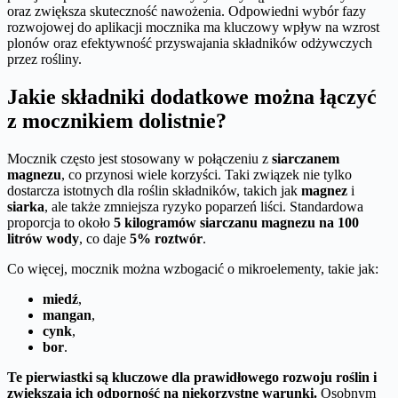
oraz zwiększa skuteczność nawożenia. Odpowiedni wybór fazy
rozwojowej do aplikacji mocznika ma kluczowy wpływ na wzrost
plonów oraz efektywność przyswajania składników odżywczych
przez rośliny.
Jakie składniki dodatkowe można łączyć
z mocznikiem dolistnie?
Mocznik często jest stosowany w połączeniu z
siarczanem
magnezu
, co przynosi wiele korzyści. Taki związek nie tylko
dostarcza istotnych dla roślin składników, takich jak
magnez
i
siarka
, ale także zmniejsza ryzyko poparzeń liści. Standardowa
proporcja to około
5 kilogramów siarczanu magnezu na 100
litrów wody
, co daje
5% roztwór
.
Co więcej, mocznik można wzbogacić o mikroelementy, takie jak:
miedź
,
mangan
,
cynk
,
bor
.
Te pierwiastki są kluczowe dla prawidłowego rozwoju roślin i
zwiększają ich odporność na niekorzystne warunki.
Osobnym