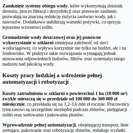
Zamknięte systemy obiegu wody
, które wykorzystują zbiornik
drenażu, proces filtracji i dezynfekcji oraz ponowne zasilanie,
pozwalają na znaczną redukcję zużycia zarówno wody, jak i
nawozów. Dodatkowo stabilizują warunki pożywki, co sprzyja
lepszemu wzrostowi roślin.
Gromadzenie wody deszczowej oraz jej ponowne
wykorzystanie w szklarni
zmniejsza zależność od sieci
wodociągowej, co wpływa korzystnie nie tylko na budżet, ale i na
środowisko. W praktyce takie rozwiązania wymagają jednak
stosowania odpowiednich buforów, filtrów oraz systematycznego
nadzoru nad jakością wody.
Koszty pracy ludzkiej a wdrożenie pełnej
automatyzacji i robotyzacji
Koszty zatrudnienia w szklarni o powierzchni 1 ha (10 000 m²)
zwykle mieszczą się w przedziale od 100 000 do 300 000 zł
miesięcznie
, co przekłada się na 1,2-3,6 mln zł rocznie. Pracownicy
tymczasowi są szczególnie niezbędni podczas zbiorów, pielęgnacji
roślin oraz sortowania i pakowania plonów.
Wprowadzenie pełnej automatyzacji
, obejmującej transport, linie
sortujące, pakowanie oraz robotyzację zbiorów, redukuje wydatki