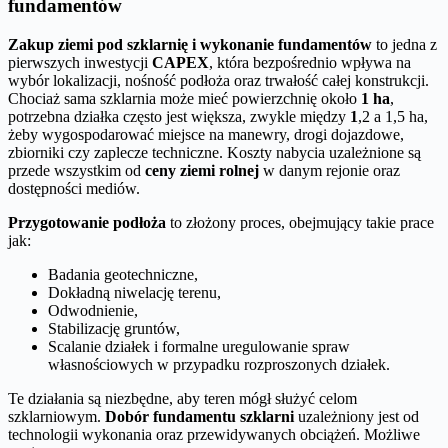
fundamentów
Zakup ziemi pod szklarnię i wykonanie fundamentów
to jedna z
pierwszych inwestycji
CAPEX
, która bezpośrednio wpływa na
wybór lokalizacji, nośność podłoża oraz trwałość całej konstrukcji.
Chociaż sama szklarnia może mieć powierzchnię około
1 ha
,
potrzebna działka często jest większa, zwykle między
1
,2 a 1,5 ha,
żeby wygospodarować miejsce na manewry, drogi dojazdowe,
zbiorniki czy zaplecze techniczne. Koszty nabycia uzależnione są
przede wszystkim od
ceny ziemi rolnej
w danym rejonie oraz
dostępności mediów.
Przygotowanie podłoża
to złożony proces, obejmujący takie prace
jak:
Badania geotechniczne,
Dokładną niwelację terenu,
Odwodnienie,
Stabilizację gruntów,
Scalanie działek i formalne uregulowanie spraw
własnościowych w przypadku rozproszonych działek.
Te działania są niezbędne, aby teren mógł służyć celom
szklarniowym.
Dobór fundamentu szklarni
uzależniony jest od
technologii wykonania oraz przewidywanych obciążeń. Możliwe