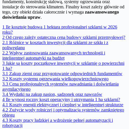
fundamenty, konstrukcję stalową, systemy ogrzewania oraz
instalacje do sterowania klimatem. Finalny koszt zależy głównie od
tego, czy obiekt działa całorocznie i wymaga
zaawansowanego
doświetlania upraw
.
1
Ile kosztuje budowa 1 hektara profesjonalnej szklarni w 2026
roku?
2
Od czego zależy ostateczna cena budowy szklarni przemysłowej?
2.1
Różnice w kosztach inwestycji dla szklarni ze szkła i z
poliwęglanu
2.2
Wpływ zastosowania zaawansowanych technologii i
inteligentnej automatyki na budżet
3
Jakie są koszty początkowe inwestycji w szklarnię o powierzchni
1 ha?
3.1
Zakup ziemi oraz przygotowanie odpowiednich fundamentów
3.2
Koszty systemu ogrzewania wielkopowierzchniowego
3.3
Cena profesjonalnych systemów nawadniania i doświetlania
asymilacyjnego
3.4
Wydatki na zakup nasion, sadzonek oraz nawozów
4
Ile wynosi roczny koszt operacyjny i utrzymania 1 ha szklarni?
4.1
Koszty energii elektrycznej i cieplnej w inteligentnej strukturze
4.2
Zużycie wody rolniczej i optymalizacja systemów zamkniętego
obiegu
4.3
Koszty pracy ludzkiej a wdrożenie pełnej automatyzacji i
robotyzacji