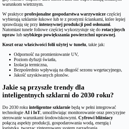
warunkom wietrznym.
W praktyce
profesjonalne gospodarstwa warzywnicze
częściej
wybierają szklarnie łukowe lub te z prostymi ściankami, które lepiej
sprawdzają się przy
intensywnej produkcji pod osłonami
.
Natomiast tunele foliowe częściej wykorzystuje się do
rotacyjnych
upraw
lub
szybkiego powiększania powierzchni uprawnej
.
Koszt oraz właściwości folii użytej w tunelu
, takie jak:
Odporność na promieniowanie UV,
Poziom dyfuzji światła,
Izolacja termiczna,
Bezpośrednio wpływają na długość sezonu wegetacyjnego,
Jakość uzyskiwanych plonów.
Jakie są przyszłe trendy dla
inteligentnych szklarni do 2030 roku?
Do 2030 roku
inteligentne szklarnie
będą w pełni integrować
technologie
AI i IoT
, umożliwiając monitorowanie oraz precyzyjne
sterowanie warunkami środowiskowymi.
Cyfrowi bliźniacy
połączą aspekty produkcji, gospodarowania wodą, energią i
logistyką, tworząc zintegrowany system zarządzania.