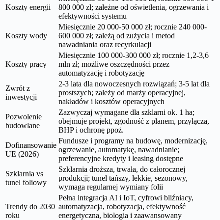
Koszty energii
800 000 zł; zależne od oświetlenia, ogrzewania i
efektywności systemu
Miesięcznie 20 000-50 000 zł; rocznie 240 000-
Koszty wody
600 000 zł; zależą od zużycia i metod
nawadniania oraz recyrkulacji
Miesięcznie 100 000-300 000 zł; rocznie 1,2-3,6
Koszty pracy
mln zł; możliwe oszczędności przez
automatyzację i robotyzację
2-3 lata dla nowoczesnych rozwiązań; 3-5 lat dla
Zwrót z
prostszych; zależy od marży operacyjnej,
inwestycji
nakładów i kosztów operacyjnych
Zazwyczaj wymagane dla szklarni ok. 1 ha;
Pozwolenie
obejmuje projekt, zgodność z planem, przyłącza,
budowlane
BHP i ochronę ppoż.
Fundusze i programy na budowę, modernizację,
Dofinansowanie
ogrzewanie, automatykę, nawadnianie;
UE (2026)
preferencyjne kredyty i leasing dostępne
Szklarnia droższa, trwała, do całorocznej
Szklarnia vs
produkcji; tunel tańszy, lekkie, sezonowy,
tunel foliowy
wymaga regularnej wymiany folii
Pełna integracja AI i IoT, cyfrowi bliźniacy,
Trendy do 2030
automatyzacja, robotyzacja, efektywność
roku
energetyczna, biologia i zaawansowany