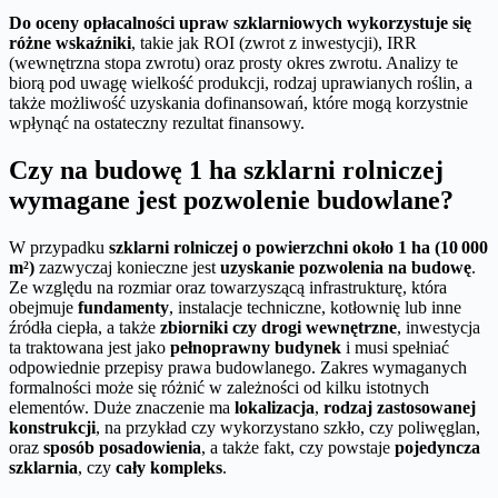
Do oceny opłacalności upraw szklarniowych wykorzystuje się
różne wskaźniki
, takie jak ROI (zwrot z inwestycji), IRR
(wewnętrzna stopa zwrotu) oraz prosty okres zwrotu. Analizy te
biorą pod uwagę wielkość produkcji, rodzaj uprawianych roślin, a
także możliwość uzyskania dofinansowań, które mogą korzystnie
wpłynąć na ostateczny rezultat finansowy.
Czy na budowę 1 ha szklarni rolniczej
wymagane jest pozwolenie budowlane?
W przypadku
szklarni rolniczej o powierzchni około 1 ha (10 000
m²)
zazwyczaj konieczne jest
uzyskanie pozwolenia na budowę
.
Ze względu na rozmiar oraz towarzyszącą infrastrukturę, która
obejmuje
fundamenty
, instalacje techniczne, kotłownię lub inne
źródła ciepła, a także
zbiorniki czy drogi wewnętrzne
, inwestycja
ta traktowana jest jako
pełnoprawny budynek
i musi spełniać
odpowiednie przepisy prawa budowlanego. Zakres wymaganych
formalności może się różnić w zależności od kilku istotnych
elementów. Duże znaczenie ma
lokalizacja
,
rodzaj zastosowanej
konstrukcji
, na przykład czy wykorzystano szkło, czy poliwęglan,
oraz
sposób posadowienia
, a także fakt, czy powstaje
pojedyncza
szklarnia
, czy
cały kompleks
.