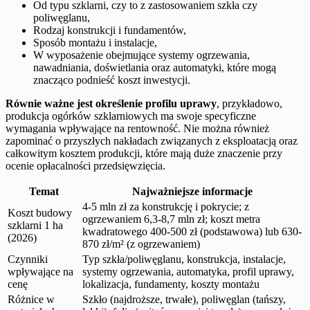
Od typu szklarni, czy to z zastosowaniem szkła czy
poliwęglanu,
Rodzaj konstrukcji i fundamentów,
Sposób montażu i instalacje,
W wyposażenie obejmujące systemy ogrzewania,
nawadniania, doświetlania oraz automatyki, które mogą
znacząco podnieść koszt inwestycji.
Równie ważne jest określenie profilu uprawy
, przykładowo,
produkcja ogórków szklarniowych ma swoje specyficzne
wymagania wpływające na rentowność. Nie można również
zapominać o przyszłych nakładach związanych z eksploatacją oraz
całkowitym kosztem produkcji, które mają duże znaczenie przy
ocenie opłacalności przedsięwzięcia.
Temat
Najważniejsze informacje
4-5 mln zł za konstrukcję i pokrycie; z
Koszt budowy
ogrzewaniem 6,3-8,7 mln zł; koszt metra
szklarni 1 ha
kwadratowego 400-500 zł (podstawowa) lub 630-
(2026)
870 zł/m² (z ogrzewaniem)
Czynniki
Typ szkła/poliwęglanu, konstrukcja, instalacje,
wpływające na
systemy ogrzewania, automatyka, profil uprawy,
cenę
lokalizacja, fundamenty, koszty montażu
Różnice w
Szkło (najdroższe, trwałe), poliwęglan (tańszy,