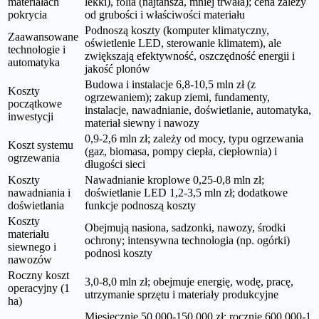
materiałach
lekki), folia (najtańsza, mniej trwała); cena zależy
pokrycia
od grubości i właściwości materiału
Podnoszą koszty (komputer klimatyczny,
Zaawansowane
oświetlenie LED, sterowanie klimatem), ale
technologie i
zwiększają efektywność, oszczędność energii i
automatyka
jakość plonów
Budowa i instalacje 6,8-10,5 mln zł (z
Koszty
ogrzewaniem); zakup ziemi, fundamenty,
początkowe
instalacje, nawadnianie, doświetlanie, automatyka,
inwestycji
materiał siewny i nawozy
0,9-2,6 mln zł; zależy od mocy, typu ogrzewania
Koszt systemu
(gaz, biomasa, pompy ciepła, ciepłownia) i
ogrzewania
długości sieci
Koszty
Nawadnianie kroplowe 0,25-0,8 mln zł;
nawadniania i
doświetlanie LED 1,2-3,5 mln zł; dodatkowe
doświetlania
funkcje podnoszą koszty
Koszty
Obejmują nasiona, sadzonki, nawozy, środki
materiału
ochrony; intensywna technologia (np. ogórki)
siewnego i
podnosi koszty
nawozów
Roczny koszt
3,0-8,0 mln zł; obejmuje energię, wodę, pracę,
operacyjny (1
utrzymanie sprzętu i materiały produkcyjne
ha)
Miesięcznie 50 000-150 000 zł; rocznie 600 000-1