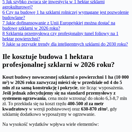
5
Jak szybko zwraca się inwestycja w 1 hektar szklarni
agrokulturowej?
6
Czy na budowę 1 ha szklarni rolniczej wymagane jest pozwolenie
budowlane?
7
Jakie dofinansowanie z Unii Europejskiej można dostać na
budowę szklarni w 2026 roku?
8
Szklarnia przemysłowa czy profesjonalny tunel foliowy na 1
hektar powierzchni?
9
Jakie są przyszłe trendy dla inteligentnych szklarni do 2030 roku?
Ile kosztuje budowa 1 hektara
profesjonalnej szklarni w 2026 roku?
Koszt budowy nowoczesnej szklarni o powierzchni 1 ha (10 000
m²) w 2026 roku zazwyczaj mieści się w przedziale od 4 do 5
mln zł za samą konstrukcję i pokrycie
, nie licząc wyposażenia.
Jeśli jednak zdecydujemy się na standard przemysłowy z
systemem ogrzewania
, cena może wzrosnąć do około 6,3-8,7 mln
zł. To przekłada się na koszt rzędu
400-500 zł za metr
kwadratowy
w wersji podstawowej oraz
630-870 zł/m²
, gdy
szklarnię dodatkowo wyposażymy w ogrzewanie.
Na wysokość wydatków wpływa wiele elementów: