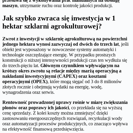
przesuwa się z wykonywania prac manualnych na obsługę
maszyn
, utrzymanie ruchu oraz kontrolę jakości produkcji.
Jak szybko zwraca się inwestycja w 1
hektar szklarni agrokulturowej?
Zwrot z inwestycji w szklarnię agrokulturową na powierzchni
jednego hektara wynosi zazwyczaj od dwóch do trzech lat
, jeśli
obiekt jest wyposażony w nowoczesne systemy automatyki i
technologie oszczędzające energię. W przypadku prostszych
konstrukcji o niższej intensywności produkcji czas ten wydłuża się
do trzech-pięciu lat.
Głównym czynnikiem wpływającym na
krótszy okres zwrotu są relacje między marżą operacyjną a
nakładami inwestycyjnymi (CAPEX) oraz kosztami
operacyjnymi (OPEX)
, które mogą sięgać od 3 do 8 milionów
złotych rocznie i obejmują wydatki na energię, wodę,
wynagrodzenia oraz serwis.
Rentowność prowadzonej uprawy rośnie w miarę zwiększania
plonów oraz poprawy ich jakości
, co przekłada się na wyższą
cenę sprzedaży. Z kolei koszty można zmniejszyć dzięki
zastosowaniu energooszczędnych rozwiązań, recyrkulacji wody
oraz automatyzacji procesów produkcyjnych, co znacząco wpływa
na efektywność finansową przedsięwzięcia.