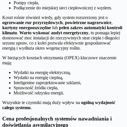
Pompy ciepła,
Podłączenie do miejskiej sieci ciepłowniczej z węzłem.
Koszt rośnie również wtedy, gdy system rozszerzony jest o
ogrzewanie rur przyrzędowych
,
powietrzne nagrzewnice
,
kurtyny energooszczędne
lub
pełen zakres automatyki kontroli
klimatu
.
Warto wykonać audyt energetyczny
, to pomaga lepiej
dostosować moc instalacji do rzeczywistych strat ciepła i długości
sezonu upraw, co z kolei pozwala efektywnie gospodarować
energią i wydłuża okres wegetacyjny roślin.
W bieżących kosztach utrzymania (OPEX) kluczowe znaczenie
mają:
Wydatki na energię elektryczną,
Wydatki na energię cieplną,
Inteligentne zaprojektowanie szklarni,
Sprawność źródła ciepła,
Możliwość odzysku energii.
Wszystkie te czynniki mają duży wpływ na
ogólną wydajność
całego systemu
.
Cena profesjonalnych systemów nawadniania i
doświetlania asymilacyjnego