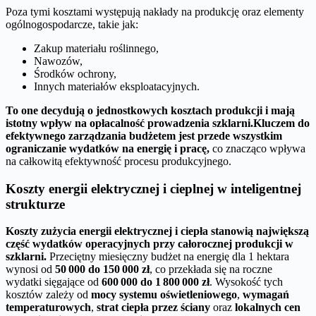
Poza tymi kosztami występują nakłady na produkcję oraz elementy
ogólnogospodarcze, takie jak:
Zakup materiału roślinnego,
Nawozów,
Środków ochrony,
Innych materiałów eksploatacyjnych.
To one decydują o jednostkowych kosztach produkcji i mają
istotny wpływ na opłacalność prowadzenia szklarni.
Kluczem do
efektywnego zarządzania budżetem jest przede wszystkim
ograniczanie wydatków na energię i pracę,
co znacząco wpływa
na całkowitą efektywność procesu produkcyjnego.
Koszty energii elektrycznej i cieplnej w inteligentnej
strukturze
Koszty zużycia energii elektrycznej i ciepła stanowią największą
część wydatków operacyjnych przy całorocznej produkcji w
szklarni.
Przeciętny miesięczny budżet na energię dla 1 hektara
wynosi od
50 000 do 150 000 zł
, co przekłada się na roczne
wydatki sięgające od
600 000 do 1 800 000 zł
. Wysokość tych
kosztów zależy od
mocy systemu oświetleniowego
,
wymagań
temperaturowych
,
strat ciepła przez ściany
oraz
lokalnych cen