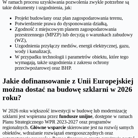
W ramach procesu uzyskiwania pozwolenia zwykle potrzebne są
takie dokumenty i uzgodnienia, jak:
Projekt budowlany oraz plan zagospodarowania terenu,
Potwierdzenie prawa do dysponowania działką,
Zgodność z miejscowym planem zagospodarowania
przestrzennego (MPZP) lub decyzją o warunkach zabudowy
(WZ),
Uzgodnienia przyłączy mediów, energii elektrycznej, gazu,
wody i kanalizacji,
W przypadku technologii i parametrów obiektu, które tego
wymagają, także uzgodnienia z zakresu ochrony
przeciwpożarowej oraz BHP.
Jakie dofinansowanie z Unii Europejskiej
można dostać na budowę szklarni w 2026
roku?
W 2026 roku większość inwestycji w budowę lub modernizację
szklarni jest wspierana przez
fundusze unijne
, dostępne w ramach
Planu Strategicznego WPR 2023-2027 oraz programów
regionalnych.
Główne wsparcie
skierowane jest na rozwój samych
obiektów, wdrażanie rozwiązań energooszczędnych oraz