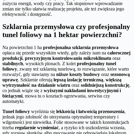
zużyciu energii, wody czy pracy. Tak stopniowe wprowadzanie
zmian nie tylko ułatwia realizację projektu, ale też zwiększa jego
efektywność i dostępność.
Szklarnia przemysłowa czy profesjonalny
tunel foliowy na 1 hektar powierzchni?
Na powierzchni 1 ha
profesjonalna szklarnia przemysłowa
opłaca się przede wszystkim wtedy, gdy zależy nam na
całorocznej
produkcji
,
precyzyjnym kontrolowaniu mikroklimatu
oraz
stabilnych
, wysokich plonach. Z kolei
profesjonalny tunel
foliowy
, zwany też szklarnią tunelową, to rozwiązanie, które warto
rozważyć, gdy stawiamy na
niższe koszty budowy
oraz
sezonową
uprawę
. Szklarnie oferują
lepszą izolację termiczną
,
większą
wytrzymałość na działanie wiatru
oraz
solidniejszą konstrukcję
,
co jednak wiąże się z
wyższymi nakładami inwestycyjnymi i
bieżącymi
, mowa tu o kosztach ogrzewania, serwisu czy
automatyki.
Tunel foliowy
wyróżnia się
lekkością i łatwością przenoszenia
,
jednak jego zdolność do utrzymania optymalnej temperatury i
wilgotności jest niewielka. Folie stosowane w takich konstrukcjach
trzeba
regularnie wymieniać
, a ryzyko ich uszkodzenia wzrasta,
gdy rozstaw słupków albo mocowanie nie odpowiadają lokalnym