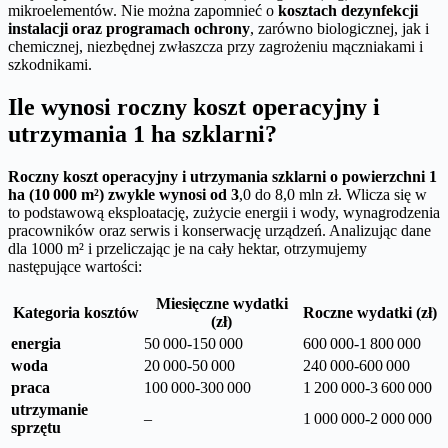
mikroelementów. Nie można zapomnieć o
kosztach dezynfekcji
instalacji oraz programach ochrony
, zarówno biologicznej, jak i
chemicznej, niezbędnej zwłaszcza przy zagrożeniu mączniakami i
szkodnikami.
Ile wynosi roczny koszt operacyjny i
utrzymania 1 ha szklarni?
Roczny koszt operacyjny i utrzymania szklarni o powierzchni 1
ha (10 000 m²) zwykle wynosi od 3
,0 do 8,0 mln zł. Wlicza się w
to podstawową eksploatację, zużycie energii i wody, wynagrodzenia
pracowników oraz serwis i konserwację urządzeń. Analizując dane
dla 1000 m² i przeliczając je na cały hektar, otrzymujemy
następujące wartości:
Miesięczne wydatki
Kategoria kosztów
Roczne wydatki (zł)
(zł)
energia
50 000-150 000
600 000-1 800 000
woda
20 000-50 000
240 000-600 000
praca
100 000-300 000
1 200 000-3 600 000
utrzymanie
–
1 000 000-2 000 000
sprzętu