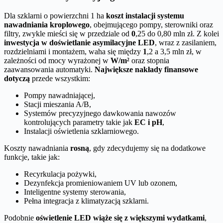
Dla szklarni o powierzchni 1 ha
koszt instalacji systemu
nawadniania kroplowego
, obejmującego pompy, sterowniki oraz
filtry, zwykle mieści się w przedziale od
0
,25 do 0,80 mln zł. Z kolei
inwestycja w doświetlanie asymilacyjne LED
, wraz z zasilaniem,
rozdzielniami i montażem, waha się między
1
,2 a 3,5 mln zł, w
zależności od mocy wyrażonej w
W/m²
oraz stopnia
zaawansowania automatyki.
Największe nakłady finansowe
dotyczą
przede wszystkim:
Pompy nawadniającej,
Stacji mieszania A/B,
Systemów precyzyjnego dawkowania nawozów
kontrolujących parametry takie jak
EC i pH
,
Instalacji oświetlenia szklarniowego.
Koszty nawadniania
rosną
, gdy zdecydujemy się na dodatkowe
funkcje, takie jak:
Recyrkulacja pożywki,
Dezynfekcja promieniowaniem UV lub ozonem,
Inteligentne systemy sterowania,
Pełna integracja z klimatyzacją szklarni.
Podobnie
oświetlenie LED wiąże się z większymi wydatkami
,