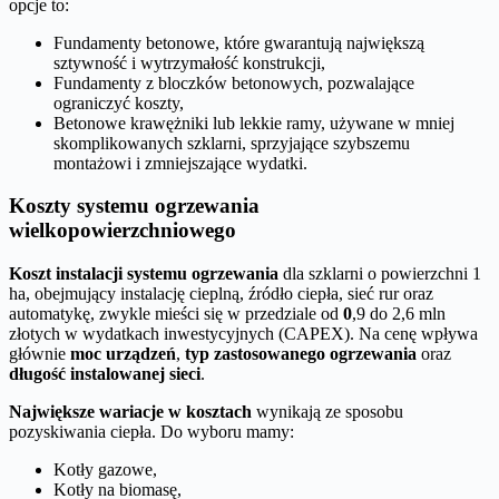
opcje to:
Fundamenty betonowe, które gwarantują największą
sztywność i wytrzymałość konstrukcji,
Fundamenty z bloczków betonowych, pozwalające
ograniczyć koszty,
Betonowe krawężniki lub lekkie ramy, używane w mniej
skomplikowanych szklarni, sprzyjające szybszemu
montażowi i zmniejszające wydatki.
Koszty systemu ogrzewania
wielkopowierzchniowego
Koszt instalacji systemu ogrzewania
dla szklarni o powierzchni 1
ha, obejmujący instalację cieplną, źródło ciepła, sieć rur oraz
automatykę, zwykle mieści się w przedziale od
0
,9 do 2,6 mln
złotych w wydatkach inwestycyjnych (CAPEX). Na cenę wpływa
głównie
moc urządzeń
,
typ zastosowanego ogrzewania
oraz
długość instalowanej sieci
.
Największe wariacje w kosztach
wynikają ze sposobu
pozyskiwania ciepła. Do wyboru mamy:
Kotły gazowe,
Kotły na biomasę,