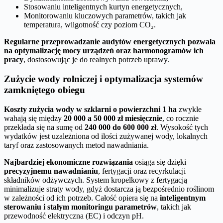
Stosowaniu inteligentnych kurtyn energetycznych,
Monitorowaniu kluczowych parametrów, takich jak
temperatura, wilgotność czy poziom CO₂.
Regularne przeprowadzanie audytów energetycznych pozwala
na optymalizację mocy urządzeń oraz harmonogramów ich
pracy
, dostosowując je do realnych potrzeb uprawy.
Zużycie wody rolniczej i optymalizacja systemów
zamkniętego obiegu
Koszty zużycia wody w szklarni o powierzchni 1 ha
zwykle
wahają się między
20 000 a 50 000 zł miesięcznie
, co rocznie
przekłada się na sumę od
240 000 do 600 000 zł
. Wysokość tych
wydatków jest uzależniona od ilości zużywanej wody, lokalnych
taryf oraz zastosowanych metod nawadniania.
Najbardziej ekonomiczne rozwiązania
osiąga się dzięki
precyzyjnemu nawadnianiu
, fertygacji oraz recyrkulacji
składników odżywczych. System kropelkowy z fertygacją
minimalizuje straty wody, gdyż dostarcza ją bezpośrednio roślinom
w zależności od ich potrzeb. Całość opiera się na
inteligentnym
sterowaniu i stałym monitoringu parametrów
, takich jak
przewodność elektryczna (EC) i odczyn pH.