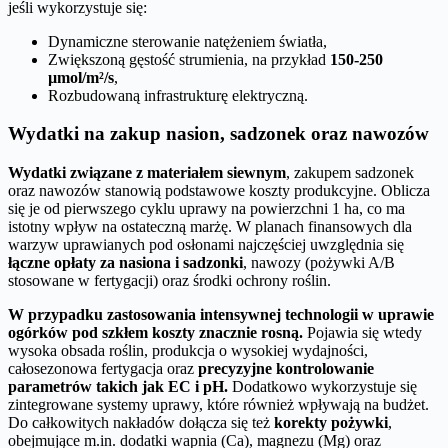
jeśli wykorzystuje się:
Dynamiczne sterowanie natężeniem światła,
Zwiększoną gęstość strumienia, na przykład
150-250
µmol/m²/s
,
Rozbudowaną infrastrukturę elektryczną.
Wydatki na zakup nasion, sadzonek oraz nawozów
Wydatki związane z materiałem siewnym
, zakupem sadzonek
oraz nawozów stanowią podstawowe koszty produkcyjne. Oblicza
się je od pierwszego cyklu uprawy na powierzchni 1 ha, co ma
istotny wpływ na ostateczną marżę. W planach finansowych dla
warzyw uprawianych pod osłonami najczęściej uwzględnia się
łączne opłaty za nasiona i sadzonki
, nawozy (pożywki A/B
stosowane w fertygacji) oraz środki ochrony roślin.
W przypadku zastosowania intensywnej technologii w uprawie
ogórków pod szkłem koszty znacznie rosną.
Pojawia się wtedy
wysoka obsada roślin, produkcja o wysokiej wydajności,
całosezonowa fertygacja oraz
precyzyjne kontrolowanie
parametrów takich jak EC i pH.
Dodatkowo wykorzystuje się
zintegrowane systemy uprawy, które również wpływają na budżet.
Do całkowitych nakładów dołącza się też
korekty pożywki
,
obejmujące m.in. dodatki wapnia (Ca), magnezu (Mg) oraz