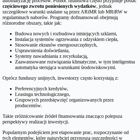
automatyzację procesów. Pomoc finansowa często przyjmuje postać
częściowego zwrotu poniesionych wydatków
, jednak
szczegółowe warunki ustalane są przez ARiMR lub MRiRW w
regulaminach naborów. Programy dofinansowań obejmują
różnorodne obszary, takie jak:
Budowa nowych i rozbudowa istniejących szklarni,
Instalacja systemów ogrzewania z odzyskiem ciepła,
Stosowanie ekranów energooszczędnych,
Usprawnienia doświetlania,
Systemy nawadniania z recyrkulacją,
Zaawansowane rozwiązania klimatyczne, w tym inteligentna
automatyka sterująca warunkami środowiskowymi.
Oprócz funduszy unijnych, inwestorzy często korzystają z:
Preferencyjnych kredytów,
Leasingu technologicznego,
Grupowych przedsięwzięć organizowanych przez
producentów.
Takie zróżnicowanie źródeł finansowania znacząco polepsza
perspektywy realizacji inwestycji.
Popularnym podejściem jest etapowanie prac, rozpoczynanie od
tych elementów, które najszybciej przynoszą oszczędności w