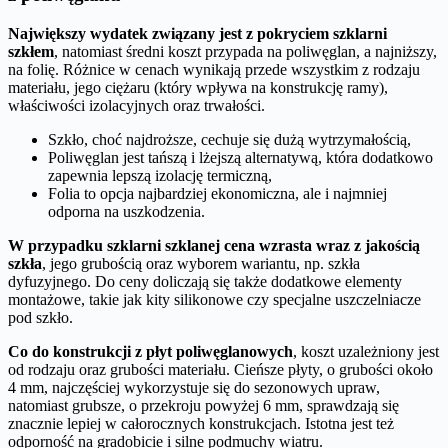
Największy wydatek związany jest z pokryciem szklarni
szkłem
, natomiast średni koszt przypada na poliwęglan, a najniższy,
na folię. Różnice w cenach wynikają przede wszystkim z rodzaju
materiału, jego ciężaru (który wpływa na konstrukcję ramy),
właściwości izolacyjnych oraz trwałości.
Szkło, choć najdroższe, cechuje się dużą wytrzymałością,
Poliwęglan jest tańszą i lżejszą alternatywą, która dodatkowo
zapewnia lepszą izolację termiczną,
Folia to opcja najbardziej ekonomiczna, ale i najmniej
odporna na uszkodzenia.
W przypadku szklarni szklanej cena wzrasta wraz z jakością
szkła
, jego grubością oraz wyborem wariantu, np. szkła
dyfuzyjnego. Do ceny doliczają się także dodatkowe elementy
montażowe, takie jak kity silikonowe czy specjalne uszczelniacze
pod szkło.
Co do konstrukcji z płyt poliwęglanowych
, koszt uzależniony jest
od rodzaju oraz grubości materiału. Cieńsze płyty, o grubości około
4 mm, najczęściej wykorzystuje się do sezonowych upraw,
natomiast grubsze, o przekroju powyżej 6 mm, sprawdzają się
znacznie lepiej w całorocznych konstrukcjach. Istotna jest też
odporność na gradobicie i silne podmuchy wiatru.