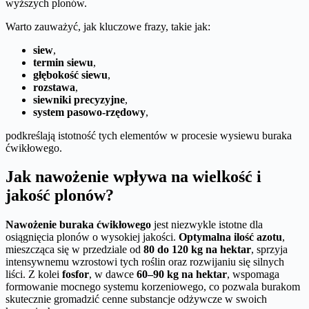
wyższych plonów.
Warto zauważyć, jak kluczowe frazy, takie jak:
siew
,
termin siewu
,
głębokość siewu
,
rozstawa
,
siewniki precyzyjne
,
system pasowo-rzędowy
,
podkreślają istotność tych elementów w procesie wysiewu buraka
ćwikłowego.
Jak nawożenie wpływa na wielkość i
jakość plonów?
Nawożenie buraka ćwikłowego
jest niezwykle istotne dla
osiągnięcia plonów o wysokiej jakości.
Optymalna ilość azotu
,
mieszcząca się w przedziale od
80 do 120 kg na hektar
, sprzyja
intensywnemu wzrostowi tych roślin oraz rozwijaniu się silnych
liści. Z kolei
fosfor
, w dawce
60–90 kg na hektar
, wspomaga
formowanie mocnego systemu korzeniowego, co pozwala burakom
skutecznie gromadzić cenne substancje odżywcze w swoich