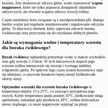
korzeni. Aby dostosować odczyn gleby, warto zastosować
wapno
magnezowe
, które nie tylko poprawia dostępność składników
odżywczych, ale również wspiera zdrowy rozwój rośliny.
Często niedobory boru związane są z nieodpowiednim pH, dlatego
bardzo ważne jest regularne monitorowanie i regulowanie odczynu
gleby. To kluczowy element, który zapewnia zdrowie buraka
ćwikłowego oraz przyczynia się do uzyskania obfitych plonów.
Jakie są wymagania wodne i temperatury wzrostu
dla buraka ćwikłowego?
Burak ćwikłowy
najbardziej potrzebuje wody w trakcie wschodów
oraz gdy rozwija 2-3 liście. W tych kluczowych etapach jego
wzrostu roślina intensywnie się rozwija i wymaga stabilnej
wilgotności gleby. Po upływie tego czasu system korzeniowy staje
się silniejszy, co pozwala burakowi lepiej znosić krótkotrwałe
okresy suszy.
Optymalne warunki dla wzrostu buraka ćwikłowego
to
temperatura między 15 a 25°C, co znacząco przyspiesza jego
rozwój. Kiedy temperatura spada poniżej 10°C, kiełkowanie ulega
opóźnieniu, natomiast gdy przekracza 30°C, roślina doświadcza
stresu cieplnego, co może negatywnie wpłynąć na plony.