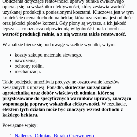
Obliczenia dotyczące rentowności uprawy buraka ćwikłowego
opierają się na wskaźniku efektywności, który zestawia wartość
uzyskanej produkcji z poniesionymi kosztami. Kluczowa jest w tym
kontekście ocena dochodu na hektar, która uzależniona jest od ilości
oraz jakości plonów korzeni. Gdy plony są wyższe, a ich jakość
lepsza — co oznacza odpowiednią wilgotność i brak chorób —
wartość produkcji rośnie, a z nią wzrasta także rentowność.
W analizie bierze się pod uwagę wszelkie wydatki, w tym:
koszty zakupu materiału siewnego,
nawożenia,
ochrony roślin,
mechanizacji.
Takie podejście umożliwia precyzyjne oszacowanie kosztów
związanych z uprawą. Ponadto,
skuteczne zarządzanie
agrotechniką oraz dobór właściwych odmian, które są
przystosowane do specyficznych warunków uprawy, znacząco
wspomagają poprawę wskaźnika efektywności.
W rezultacie,
efektem tych działań może być znaczący wzrost dochodu z
każdego hektara.
Powiązane wpisy:
Najlepsza Odmiana Buraka Czerwonego