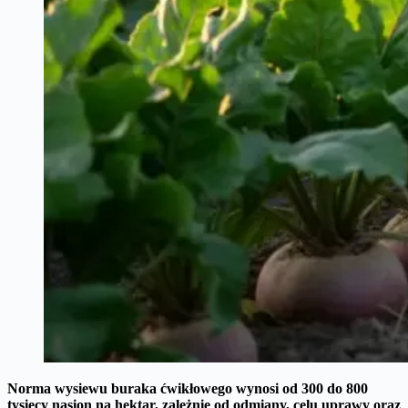
Norma wysiewu buraka ćwikłowego wynosi od
300 do 800
tysięcy nasion na hektar
, zależnie od odmiany, celu uprawy oraz