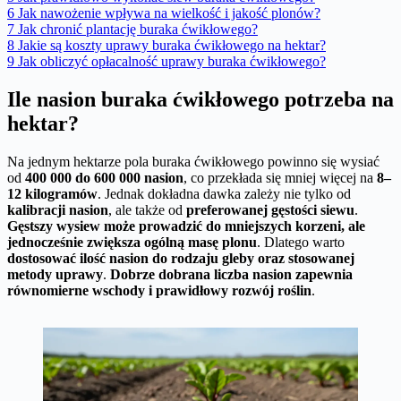
6
Jak nawożenie wpływa na wielkość i jakość plonów?
7
Jak chronić plantację buraka ćwikłowego?
8
Jakie są koszty uprawy buraka ćwikłowego na hektar?
9
Jak obliczyć opłacalność uprawy buraka ćwikłowego?
Ile nasion buraka ćwikłowego potrzeba na
hektar?
Na jednym hektarze pola buraka ćwikłowego powinno się wysiać
od
400 000 do 600 000 nasion
, co przekłada się mniej więcej na
8–
12 kilogramów
. Jednak dokładna dawka zależy nie tylko od
kalibracji nasion
, ale także od
preferowanej gęstości siewu
.
Gęstszy wysiew może prowadzić do mniejszych korzeni, ale
jednocześnie zwiększa ogólną masę plonu
. Dlatego warto
dostosować ilość nasion do rodzaju gleby oraz stosowanej
metody uprawy
.
Dobrze dobrana liczba nasion zapewnia
równomierne wschody i prawidłowy rozwój roślin
.