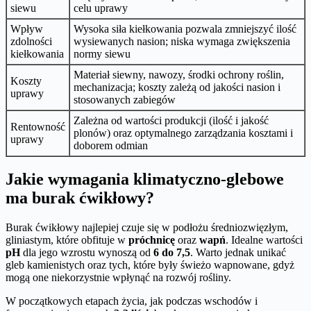
siewu
celu uprawy
Wpływ
Wysoka siła kiełkowania pozwala zmniejszyć ilość
zdolności
wysiewanych nasion; niska wymaga zwiększenia
kiełkowania
normy siewu
Materiał siewny, nawozy, środki ochrony roślin,
Koszty
mechanizacja; koszty zależą od jakości nasion i
uprawy
stosowanych zabiegów
Zależna od wartości produkcji (ilość i jakość
Rentowność
plonów) oraz optymalnego zarządzania kosztami i
uprawy
doborem odmian
Jakie wymagania klimatyczno-glebowe
ma burak ćwikłowy?
Burak ćwikłowy najlepiej czuje się w podłożu średniozwięzłym,
gliniastym, które obfituje w
próchnicę
oraz
wapń
. Idealne wartości
pH
dla jego wzrostu wynoszą od
6 do 7,5
. Warto jednak unikać
gleb kamienistych oraz tych, które były świeżo wapnowane, gdyż
mogą one niekorzystnie wpłynąć na rozwój rośliny.
W początkowych etapach życia, jak podczas wschodów i