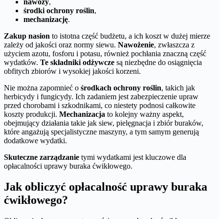
nawozy
,
środki ochrony roślin
,
mechanizację
.
Zakup nasion
to istotna część budżetu, a ich koszt w dużej mierze
zależy od jakości oraz normy siewu.
Nawożenie
, zwłaszcza z
użyciem azotu, fosforu i potasu, również pochłania znaczną część
wydatków.
Te składniki odżywcze
są niezbędne do osiągnięcia
obfitych zbiorów i wysokiej jakości korzeni.
Nie można zapomnieć o
środkach ochrony roślin
, takich jak
herbicydy i fungicydy. Ich zadaniem jest zabezpieczenie upraw
przed chorobami i szkodnikami, co niestety podnosi całkowite
koszty produkcji.
Mechanizacja
to kolejny ważny aspekt,
obejmujący działania takie jak siew, pielęgnacja i zbiór buraków,
które angażują specjalistyczne maszyny, a tym samym generują
dodatkowe wydatki.
Skuteczne zarządzanie
tymi wydatkami jest kluczowe dla
opłacalności uprawy buraka ćwikłowego.
Jak obliczyć opłacalność uprawy buraka
ćwikłowego?