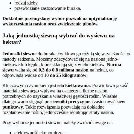
rodzaj gleby,
przewidziane zastosowanie buraka.
Dokładnie przemyślany wybór pozwoli na optymalizację
wykorzystania nasion oraz zwiększenie plonów.
Jaką jednostkę siewną wybrać do wysiewu na
hektar?
Jednostki siewne
do buraka ćwikłowego różnią się w zależności od
metody sadzenia. Możemy zdecydować się na nasiona jedno­
kiełkowe lub kępki, które składają się z wielu kiełków.
Norma
siewu
waha się od
0,3 do 0,8 miliona nasion
na hektar, co
odpowiada wadze od
10 do 25 kilogramów
.
Kluczowym czynnikiem jest
siła kiełkowania
. Prawidłowa jakość
materiału siewnego wpływa na ostateczną liczbę nasion
potrzebnych do uzyskania właściwej gęstości roślin. Właśnie
dlatego warto sięgnąć po
siewniki precyzyjne
i zastosować
siew
punktowy
. Takie rozwiązania pozwalają na dokładne
rozplanowanie roślin, jednocześnie redukując straty nasion.
Przy wyborze jednostki siewnej należy zwrócić uwagę na:
efektywność ekonomiczną,