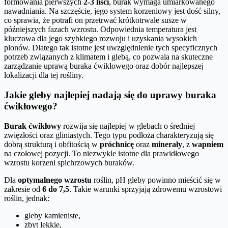
formowania pierwszych
2-3 liści
, burak wymaga umiarkowanego
nawadniania. Na szczęście, jego system korzeniowy jest dość silny,
co sprawia, że potrafi on przetrwać krótkotrwałe susze w
późniejszych fazach wzrostu. Odpowiednia temperatura jest
kluczowa dla jego szybkiego rozwoju i uzyskania wysokich
plonów. Dlatego tak istotne jest uwzględnienie tych specyficznych
potrzeb związanych z klimatem i glebą, co pozwala na skuteczne
zarządzanie uprawą buraka ćwikłowego oraz dobór najlepszej
lokalizacji dla tej rośliny.
Jakie gleby najlepiej nadają się do uprawy buraka
ćwikłowego?
Burak ćwikłowy
rozwija się najlepiej w glebach o średniej
zwięzłości oraz gliniastych. Tego typu podłoża charakteryzują się
dobrą strukturą i obfitością w
próchnicę
oraz
minerały
, z
wapniem
na czołowej pozycji. To niezwykle istotne dla prawidłowego
wzrostu korzeni spichrzowych buraków.
Dla
optymalnego wzrostu
roślin, pH gleby powinno mieścić się w
zakresie od
6 do 7,5
. Takie warunki sprzyjają zdrowemu wzrostowi
roślin, jednak:
gleby kamieniste,
zbyt lekkie,