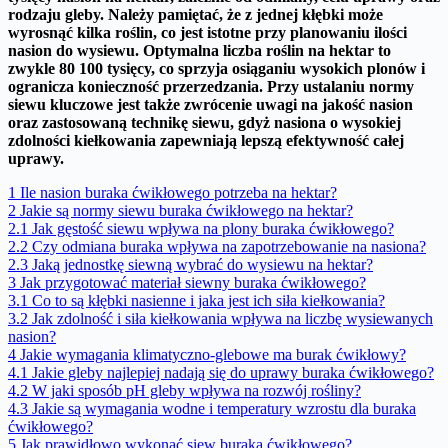
rodzaju gleby.
Należy pamiętać, że z jednej kłębki może
wyrosnąć kilka roślin, co jest istotne przy planowaniu ilości
nasion do wysiewu.
Optymalna liczba roślin na hektar to
zwykle 80 100 tysięcy, co sprzyja osiąganiu wysokich plonów i
ogranicza konieczność przerzedzania.
Przy ustalaniu normy
siewu kluczowe jest także zwrócenie uwagi na jakość nasion
oraz zastosowaną technikę siewu, gdyż nasiona o wysokiej
zdolności kiełkowania zapewniają lepszą efektywność całej
uprawy.
1
Ile nasion buraka ćwikłowego potrzeba na hektar?
2
Jakie są normy siewu buraka ćwikłowego na hektar?
2.1
Jak gęstość siewu wpływa na plony buraka ćwikłowego?
2.2
Czy odmiana buraka wpływa na zapotrzebowanie na nasiona?
2.3
Jaką jednostkę siewną wybrać do wysiewu na hektar?
3
Jak przygotować materiał siewny buraka ćwikłowego?
3.1
Co to są kłębki nasienne i jaka jest ich siła kiełkowania?
3.2
Jak zdolność i siła kiełkowania wpływa na liczbę wysiewanych
nasion?
4
Jakie wymagania klimatyczno-glebowe ma burak ćwikłowy?
4.1
Jakie gleby najlepiej nadają się do uprawy buraka ćwikłowego?
4.2
W jaki sposób pH gleby wpływa na rozwój rośliny?
4.3
Jakie są wymagania wodne i temperatury wzrostu dla buraka
ćwikłowego?
5
Jak prawidłowo wykonać siew buraka ćwikłowego?