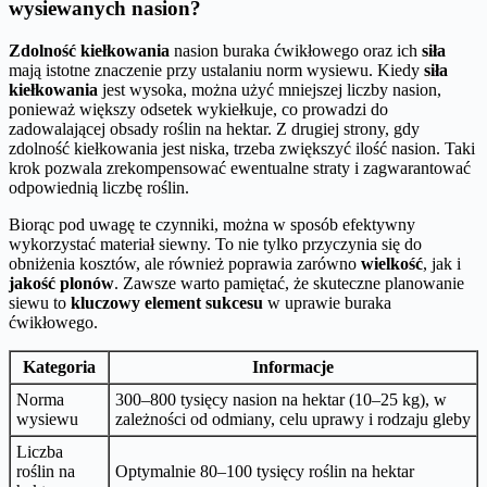
wysiewanych nasion?
Zdolność kiełkowania
nasion buraka ćwikłowego oraz ich
siła
mają istotne znaczenie przy ustalaniu norm wysiewu. Kiedy
siła
kiełkowania
jest wysoka, można użyć mniejszej liczby nasion,
ponieważ większy odsetek wykiełkuje, co prowadzi do
zadowalającej obsady roślin na hektar. Z drugiej strony, gdy
zdolność kiełkowania jest niska, trzeba zwiększyć ilość nasion. Taki
krok pozwala zrekompensować ewentualne straty i zagwarantować
odpowiednią liczbę roślin.
Biorąc pod uwagę te czynniki, można w sposób efektywny
wykorzystać materiał siewny. To nie tylko przyczynia się do
obniżenia kosztów, ale również poprawia zarówno
wielkość
, jak i
jakość plonów
. Zawsze warto pamiętać, że skuteczne planowanie
siewu to
kluczowy element sukcesu
w uprawie buraka
ćwikłowego.
Kategoria
Informacje
Norma
300–800 tysięcy nasion na hektar (10–25 kg), w
wysiewu
zależności od odmiany, celu uprawy i rodzaju gleby
Liczba
roślin na
Optymalnie 80–100 tysięcy roślin na hektar