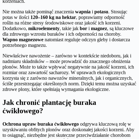
korzeniach.
Nie można także pominąć znaczenia
wapnia
i
potasu
. Stosując
potas w ilości
120–160 kg na hektar
, poprawiamy odporność
roślin na różne stresy środowiskowe oraz jakość ich korzeni.
Dodatkowo,
mikroelementy
, takie jak
bor
i
magnez
, są kluczowe
dla zdrowego wzrostu buraków i ich odporności na choroby.
Wapno magnezowe
natomiast reguluje odczyn gleby i dostarcza
potrzebnego magnezu.
Niewłaściwe nawożenie – zarówno w kontekście niedoboru, jak i
nadmiaru składników – może prowadzić do znacznego obniżenia
plonów. Może to także wpływać negatywnie na jakość korzeni, ich
rozmiar oraz zawartość sacharozy. W uprawach ekologicznych
korzysta się z zarówno nawozów mineralnych, jak i organicznych,
ściśle przestrzegając określonych norm. Dzięki temu można uzyskać
zdrowe plony, które spełniają wymagania ekologiczne.
Jak chronić plantację buraka
ćwikłowego?
Ochrona upraw buraka ćwikłowego
odgrywa kluczową rolę w
uzyskiwaniu obfitych plonów oraz doskonałej jakości korzeni. Aby
to osiągnąć, niezbędne jest skuteczne przeciwdziałanie chorobom