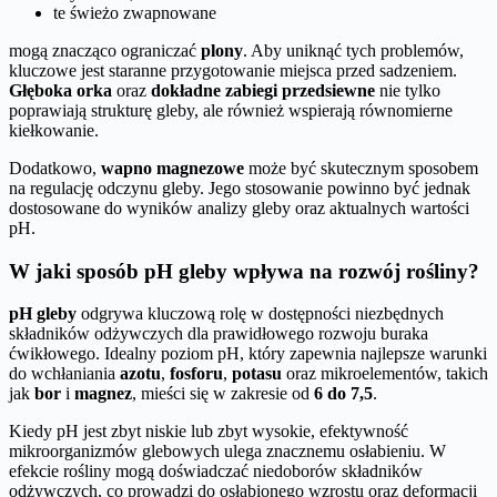
te świeżo zwapnowane
mogą znacząco ograniczać
plony
. Aby uniknąć tych problemów,
kluczowe jest staranne przygotowanie miejsca przed sadzeniem.
Głęboka orka
oraz
dokładne zabiegi przedsiewne
nie tylko
poprawiają strukturę gleby, ale również wspierają równomierne
kiełkowanie.
Dodatkowo,
wapno magnezowe
może być skutecznym sposobem
na regulację odczynu gleby. Jego stosowanie powinno być jednak
dostosowane do wyników analizy gleby oraz aktualnych wartości
pH.
W jaki sposób pH gleby wpływa na rozwój rośliny?
pH gleby
odgrywa kluczową rolę w dostępności niezbędnych
składników odżywczych dla prawidłowego rozwoju buraka
ćwikłowego. Idealny poziom pH, który zapewnia najlepsze warunki
do wchłaniania
azotu
,
fosforu
,
potasu
oraz mikroelementów, takich
jak
bor
i
magnez
, mieści się w zakresie od
6 do 7,5
.
Kiedy pH jest zbyt niskie lub zbyt wysokie, efektywność
mikroorganizmów glebowych ulega znacznemu osłabieniu. W
efekcie rośliny mogą doświadczać niedoborów składników
odżywczych, co prowadzi do osłabionego wzrostu oraz deformacji