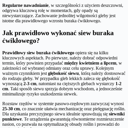
Regularne nawadnianie
, w szczególności z użyciem deszczowni,
odgrywa kluczową rolę w momentach, gdy opady są
niewystarczające. Zachowanie jednolitej wilgotności gleby jest
istotne dla prawidłowego wzrostu buraka ćwikłowego.
Jak prawidłowo wykonać siew buraka
ćwikłowego?
Prawidłowy siew buraka ćwikłowego
opiera się na kilku
kluczowych aspektach. Po pierwsze, należy dobrać odpowiedni
termin, który powinien przypadać
między kwietniem a lipcem
, w
zależności od wybranej odmiany oraz celu uprawy. Kolejnym
ważnym czynnikiem jest
głębokość siewu
, którą należy dostosować
do rodzaju gleby. W przypadku gleb lekkich zaleca się głębokość
wynoszącą
2-3 cm
, natomiast na cięższych glebach wystarczy
1-2
cm
. Taki sposób siewu sprzyja dobrym wschodom, a jednocześnie
minimalizuje ryzyko uszkodzenia siewek.
Rozstaw rzędów w systemie pasowo-rzędowym zazwyczaj wynosi
25-30 cm
, co znacznie ułatwia mechanizację oraz pielęgnację roślin.
Dla uzyskania precyzyjnego siewu idealnie sprawdzają się
siewniki
punktowe
. Te urządzenia gwarantują równomierne rozmieszczenie
nasion, co pozwala na optymalizację obsady roślin i prowadzi do