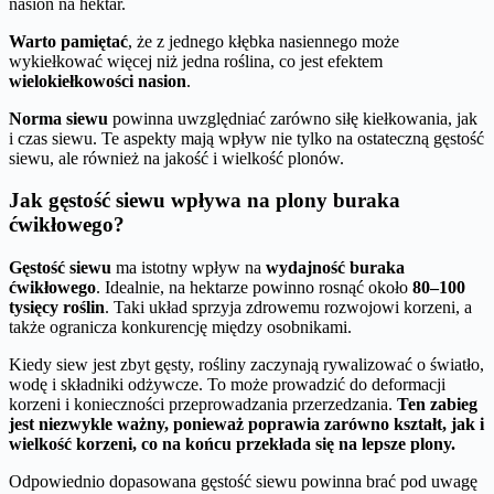
nasion na hektar.
Warto pamiętać
, że z jednego kłębka nasiennego może
wykiełkować więcej niż jedna roślina, co jest efektem
wielokiełkowości nasion
.
Norma siewu
powinna uwzględniać zarówno siłę kiełkowania, jak
i czas siewu. Te aspekty mają wpływ nie tylko na ostateczną gęstość
siewu, ale również na jakość i wielkość plonów.
Jak gęstość siewu wpływa na plony buraka
ćwikłowego?
Gęstość siewu
ma istotny wpływ na
wydajność buraka
ćwikłowego
. Idealnie, na hektarze powinno rosnąć około
80–100
tysięcy roślin
. Taki układ sprzyja zdrowemu rozwojowi korzeni, a
także ogranicza konkurencję między osobnikami.
Kiedy siew jest zbyt gęsty, rośliny zaczynają rywalizować o światło,
wodę i składniki odżywcze. To może prowadzić do deformacji
korzeni i konieczności przeprowadzania przerzedzania.
Ten zabieg
jest niezwykle ważny, ponieważ poprawia zarówno kształt, jak i
wielkość korzeni, co na końcu przekłada się na lepsze plony.
Odpowiednio dopasowana gęstość siewu powinna brać pod uwagę