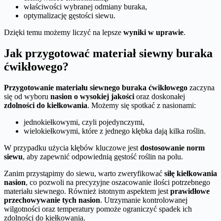
właściwości wybranej odmiany buraka,
optymalizację gęstości siewu.
Dzięki temu możemy liczyć na lepsze
wyniki w uprawie
.
Jak przygotować materiał siewny buraka
ćwikłowego?
Przygotowanie materiału siewnego buraka ćwikłowego
zaczyna
się od wyboru
nasion o wysokiej jakości
oraz doskonałej
zdolności do kiełkowania
. Możemy się spotkać z nasionami:
jednokiełkowymi, czyli pojedynczymi,
wielokiełkowymi, które z jednego kłębka dają kilka roślin.
W przypadku użycia kłębów kluczowe jest
dostosowanie norm
siewu
, aby zapewnić odpowiednią gęstość roślin na polu.
Zanim przystąpimy do siewu, warto zweryfikować
siłę kiełkowania
nasion
, co pozwoli na precyzyjne oszacowanie ilości potrzebnego
materiału siewnego. Również istotnym aspektem jest
prawidłowe
przechowywanie tych nasion
. Utrzymanie kontrolowanej
wilgotności oraz temperatury pomoże ograniczyć spadek ich
zdolności do kiełkowania.