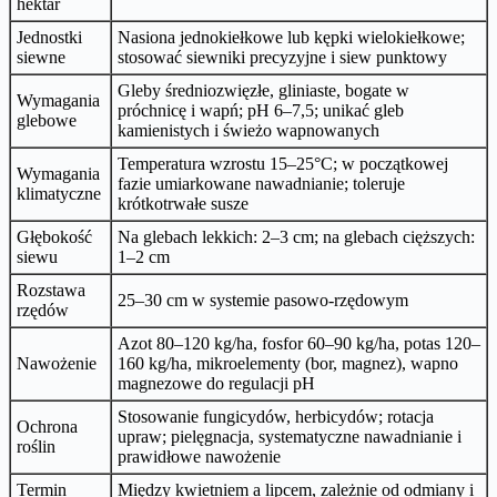
hektar
Jednostki
Nasiona jednokiełkowe lub kępki wielokiełkowe;
siewne
stosować siewniki precyzyjne i siew punktowy
Gleby średniozwięzłe, gliniaste, bogate w
Wymagania
próchnicę i wapń; pH 6–7,5; unikać gleb
glebowe
kamienistych i świeżo wapnowanych
Temperatura wzrostu 15–25°C; w początkowej
Wymagania
fazie umiarkowane nawadnianie; toleruje
klimatyczne
krótkotrwałe susze
Głębokość
Na glebach lekkich: 2–3 cm; na glebach cięższych:
siewu
1–2 cm
Rozstawa
25–30 cm w systemie pasowo-rzędowym
rzędów
Azot 80–120 kg/ha, fosfor 60–90 kg/ha, potas 120–
Nawożenie
160 kg/ha, mikroelementy (bor, magnez), wapno
magnezowe do regulacji pH
Stosowanie fungicydów, herbicydów; rotacja
Ochrona
upraw; pielęgnacja, systematyczne nawadnianie i
roślin
prawidłowe nawożenie
Termin
Między kwietniem a lipcem, zależnie od odmiany i