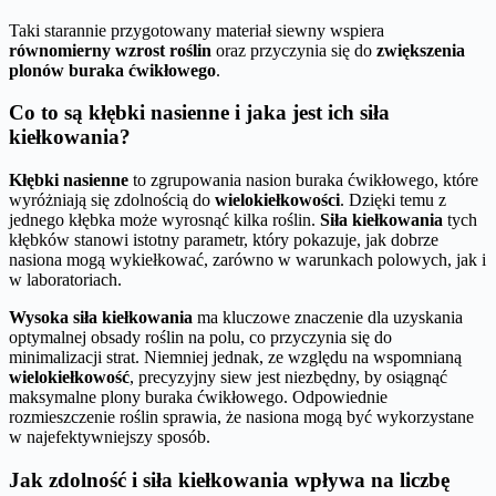
Taki starannie przygotowany materiał siewny wspiera
równomierny wzrost roślin
oraz przyczynia się do
zwiększenia
plonów buraka ćwikłowego
.
Co to są kłębki nasienne i jaka jest ich siła
kiełkowania?
Kłębki nasienne
to zgrupowania nasion buraka ćwikłowego, które
wyróżniają się zdolnością do
wielokiełkowości
. Dzięki temu z
jednego kłębka może wyrosnąć kilka roślin.
Siła kiełkowania
tych
kłębków stanowi istotny parametr, który pokazuje, jak dobrze
nasiona mogą wykiełkować, zarówno w warunkach polowych, jak i
w laboratoriach.
Wysoka siła kiełkowania
ma kluczowe znaczenie dla uzyskania
optymalnej obsady roślin na polu, co przyczynia się do
minimalizacji strat. Niemniej jednak, ze względu na wspomnianą
wielokiełkowość
, precyzyjny siew jest niezbędny, by osiągnąć
maksymalne plony buraka ćwikłowego. Odpowiednie
rozmieszczenie roślin sprawia, że nasiona mogą być wykorzystane
w najefektywniejszy sposób.
Jak zdolność i siła kiełkowania wpływa na liczbę