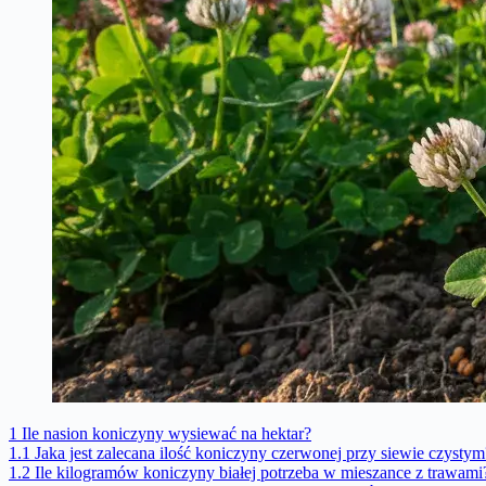
1
Ile nasion koniczyny wysiewać na hektar?
1.1
Jaka jest zalecana ilość koniczyny czerwonej przy siewie czystym
1.2
Ile kilogramów koniczyny białej potrzeba w mieszance z trawami