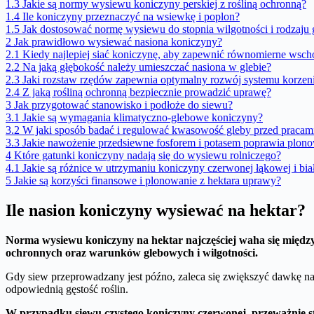
1.3
Jakie są normy wysiewu koniczyny perskiej z rośliną ochronną?
1.4
Ile koniczyny przeznaczyć na wsiewkę i poplon?
1.5
Jak dostosować normę wysiewu do stopnia wilgotności i rodzaju 
2
Jak prawidłowo wysiewać nasiona koniczyny?
2.1
Kiedy najlepiej siać koniczynę, aby zapewnić równomierne wsc
2.2
Na jaką głębokość należy umieszczać nasiona w glebie?
2.3
Jaki rozstaw rzędów zapewnia optymalny rozwój systemu korze
2.4
Z jaką rośliną ochronną bezpiecznie prowadzić uprawę?
3
Jak przygotować stanowisko i podłoże do siewu?
3.1
Jakie są wymagania klimatyczno-glebowe koniczyny?
3.2
W jaki sposób badać i regulować kwasowość gleby przed praca
3.3
Jakie nawożenie przedsiewne fosforem i potasem poprawia plon
4
Które gatunki koniczyny nadają się do wysiewu rolniczego?
4.1
Jakie są różnice w utrzymaniu koniczyny czerwonej łąkowej i bia
5
Jakie są korzyści finansowe i plonowanie z hektara uprawy?
Ile nasion koniczyny wysiewać na hektar?
Norma wysiewu koniczyny na hektar najczęściej waha się między 4 
ochronnych oraz warunków glebowych i wilgotności.
Gdy siew przeprowadzany jest późno, zaleca się zwiększyć dawkę nas
odpowiednią gęstość roślin.
W przypadku siewu czystego koniczyny czerwonej, przeważnie st