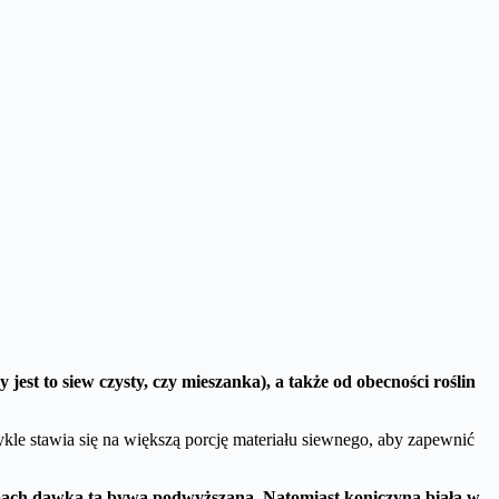
est to siew czysty, czy mieszanka), a także od obecności roślin
kle stawia się na większą porcję materiału siewnego, aby zapewnić
lebach dawka ta bywa podwyższana. Natomiast koniczyna biała w