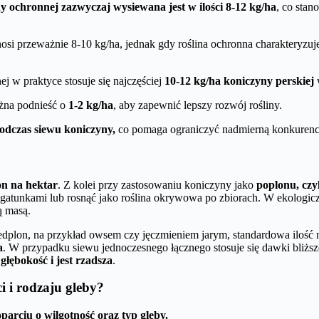
y ochronnej zazwyczaj wysiewana jest w ilości 8-12 kg/ha
, co stan
si przeważnie 8-10 kg/ha, jednak gdy roślina ochronna charakteryzuj
j w praktyce stosuje się najczęściej
10-12 kg/ha koniczyny perskiej
w
żna podnieść o
1-2 kg/ha
, aby zapewnić lepszy rozwój rośliny.
odczas siewu koniczyny,
co pomaga ograniczyć nadmierną konkurencję
on na hektar
. Z kolei przy zastosowaniu koniczyny jako
poplonu, czy
ymi gatunkami lub rosnąć jako roślina okrywowa po zbiorach. W ekolo
ą masą.
edplon, na przykład owsem czy jęczmieniem jarym, standardowa ilość
a
. W przypadku siewu jednoczesnego łącznego stosuje się dawki bliżs
 głębokość i jest rzadsza
.
 i rodzaju gleby?
arciu o wilgotność oraz typ gleby.