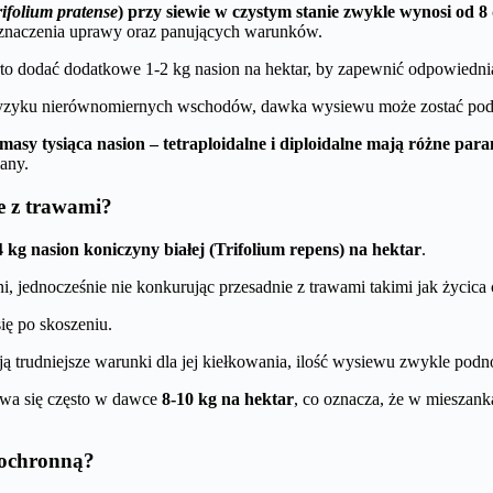
rifolium pratense
) przy siewie w czystym stanie zwykle wynosi od 8
rzeznaczenia uprawy oraz panujących warunków.
o dodać dodatkowe 1-2 kg nasion na hektar, by zapewnić odpowiednią 
zy ryzyku nierównomiernych wschodów, dawka wysiewu może zostać po
sy tysiąca nasion – tetraploidalne i diploidalne mają różne para
any.
e z trawami?
4 kg nasion koniczyny białej (Trifolium repens) na hektar
.
, jednocześnie nie konkurując przesadnie z trawami takimi jak życica
ię po skoszeniu.
 trudniejsze warunki dla jej kiełkowania, ilość wysiewu zwykle podn
ewa się często w dawce
8-10 kg na hektar
, co oznacza, że w mieszank
 ochronną?