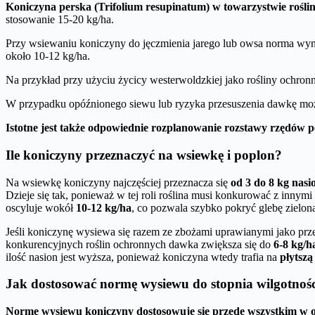
Koniczyna perska (Trifolium resupinatum) w towarzystwie roślin
stosowanie 15-20 kg/ha.
Przy wsiewaniu koniczyny do jęczmienia jarego lub owsa norma wyno
około 10-12 kg/ha.
Na przykład przy użyciu życicy westerwoldzkiej jako rośliny ochronne
W przypadku opóźnionego siewu lub ryzyka przesuszenia dawkę mo
Istotne jest także odpowiednie rozplanowanie rozstawy rzędów p
Ile koniczyny przeznaczyć na wsiewkę i poplon?
Na wsiewkę koniczyny najczęściej przeznacza się
od 3 do 8 kg nasi
Dzieje się tak, ponieważ w tej roli roślina musi konkurować z inn
oscyluje wokół
10-12 kg/ha
, co pozwala szybko pokryć glebę zielon
Jeśli koniczynę wysiewa się razem ze zbożami uprawianymi jako prz
konkurencyjnych roślin ochronnych dawka zwiększa się do
6-8 kg/h
ilość nasion jest wyższa, ponieważ koniczyna wtedy trafia na
płytszą
Jak dostosować normę wysiewu do stopnia wilgotności
Normę wysiewu koniczyny dostosowuje się przede wszystkim w op