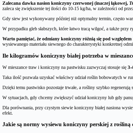
Zalecana dawka nasion koniczyny czerwonej (inaczej łąkowej,
T
zaleca się zwiększenie tej ilości do 10-15 kg/ha, w zależności od p
Gdy siew jest wykonywany później niż optymalny termin, często wart
W przypadku gleb słabszych, które łatwo tracą wilgoć, a także pr
Warto pamiętać, że odmiany koniczyny różnią się pod względem ma
wysiewanego materiału siewnego do charakterystyki konkretnej odmi
Ile kilogramów koniczyny białej potrzeba w mieszanc
W mieszance traw i koniczyny na pastwisku zazwyczaj stosuje się
3-
Taka ilość pozwala uzyskać właściwy udział roślin bobowatych w runi
Dzięki temu pastwisko pozostaje trwałe, a rośliny szybko regenerują s
W sytuacjach, gdy chcemy zwiększyć udział koniczyny lub gdy panują
Dla porównania, przy czystym siewie koniczyny białej nasiona wysi
efekt.
Jakie są normy wysiewu koniczyny perskiej z rośliną