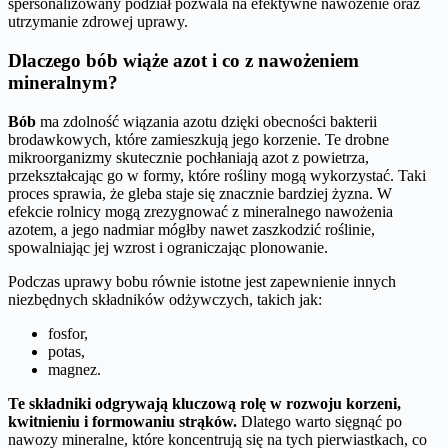
spersonalizowany podział pozwala na efektywne nawożenie oraz
utrzymanie zdrowej uprawy.
Dlaczego bób wiąże azot i co z nawożeniem
mineralnym?
Bób
ma zdolność wiązania azotu dzięki obecności bakterii
brodawkowych, które zamieszkują jego korzenie. Te drobne
mikroorganizmy skutecznie pochłaniają azot z powietrza,
przekształcając go w formy, które rośliny mogą wykorzystać. Taki
proces sprawia, że gleba staje się znacznie bardziej żyzna. W
efekcie rolnicy mogą zrezygnować z mineralnego nawożenia
azotem, a jego nadmiar mógłby nawet zaszkodzić roślinie,
spowalniając jej wzrost i ograniczając plonowanie.
Podczas uprawy bobu równie istotne jest zapewnienie innych
niezbędnych składników odżywczych, takich jak:
fosfor,
potas,
magnez.
Te składniki odgrywają kluczową rolę w rozwoju korzeni,
kwitnieniu i formowaniu strąków.
Dlatego warto sięgnąć po
nawozy mineralne, które koncentrują się na tych pierwiastkach, co