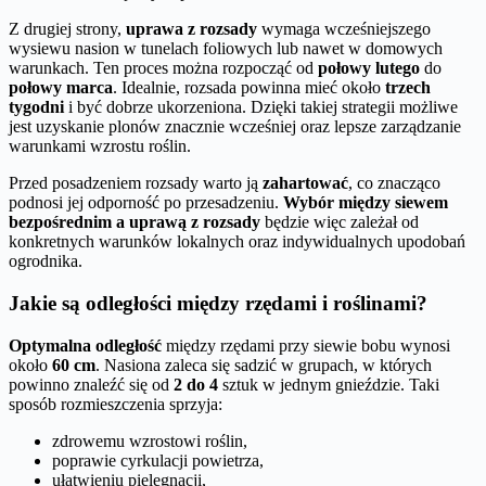
Z drugiej strony,
uprawa z rozsady
wymaga wcześniejszego
wysiewu nasion w tunelach foliowych lub nawet w domowych
warunkach. Ten proces można rozpocząć od
połowy lutego
do
połowy marca
. Idealnie, rozsada powinna mieć około
trzech
tygodni
i być dobrze ukorzeniona. Dzięki takiej strategii możliwe
jest uzyskanie plonów znacznie wcześniej oraz lepsze zarządzanie
warunkami wzrostu roślin.
Przed posadzeniem rozsady warto ją
zahartować
, co znacząco
podnosi jej odporność po przesadzeniu.
Wybór między siewem
bezpośrednim a uprawą z rozsady
będzie więc zależał od
konkretnych warunków lokalnych oraz indywidualnych upodobań
ogrodnika.
Jakie są odległości między rzędami i roślinami?
Optymalna odległość
między rzędami przy siewie bobu wynosi
około
60 cm
. Nasiona zaleca się sadzić w grupach, w których
powinno znaleźć się od
2 do 4
sztuk w jednym gnieździe. Taki
sposób rozmieszczenia sprzyja:
zdrowemu wzrostowi roślin,
poprawie cyrkulacji powietrza,
ułatwieniu pielęgnacji,