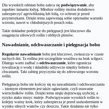
Dla wysokich odmian bobu zaleca się
podwiązywanie
, aby
zapobiec łamaniu łodyg. Młodsze rośliny można dodatkowo
zabezpieczyć agrowłókniną lub folią, co ochroni je przed
przymrozkami. Dzięki temu zapewniają sobie optymalne warunki
wzrostu, nawet w chłodniejszych porach roku.
Takie dokładne podejście do pielęgnacji jest kluczowe dla
osiągnięcia zdrowych roślin i obfitych plonów.
Nawadnianie, odchwaszczanie i pielęgnacja bobu
Regularne nawadnianie
bobu jest kluczowe, zwłaszcza w czasie
suchych dni. Ta roślina jest szczególnie wrażliwa na brak wilgoci.
Dlatego warto zadbać o
odchwaszczanie
, które ogranicza
rywalizację o wodę i składniki odżywcze między bobem a
chwastami. Taki zabieg przyczynia się do zdrowszego wzrostu
roślin.
Pielęgnacja bobu nie kończy się na nawadnianiu i odchwaszczaniu
– istotnym elementem jest także ogławianie, czyli usuwanie
wierzchołków roślin. Dzięki temu strąki dojrzewają szybciej, a
ryzyko ataku mszyc maleje. Podwiązywanie wysokich roślin to
kolejny ważny krok, który zabezpiecza je przed uszkodzeniami w
wyniku silnych wiatrów czy deszczu. Takie działania nie tylko