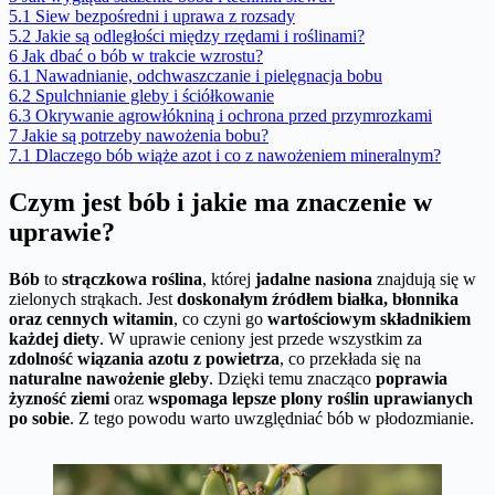
5.1
Siew bezpośredni i uprawa z rozsady
5.2
Jakie są odległości między rzędami i roślinami?
6
Jak dbać o bób w trakcie wzrostu?
6.1
Nawadnianie, odchwaszczanie i pielęgnacja bobu
6.2
Spulchnianie gleby i ściółkowanie
6.3
Okrywanie agrowłókniną i ochrona przed przymrozkami
7
Jakie są potrzeby nawożenia bobu?
7.1
Dlaczego bób wiąże azot i co z nawożeniem mineralnym?
Czym jest bób i jakie ma znaczenie w
uprawie?
Bób
to
strączkowa roślina
, której
jadalne nasiona
znajdują się w
zielonych strąkach. Jest
doskonałym źródłem białka, błonnika
oraz cennych witamin
, co czyni go
wartościowym składnikiem
każdej diety
. W uprawie ceniony jest przede wszystkim za
zdolność wiązania azotu z powietrza
, co przekłada się na
naturalne nawożenie gleby
. Dzięki temu znacząco
poprawia
żyzność ziemi
oraz
wspomaga lepsze plony roślin uprawianych
po sobie
. Z tego powodu warto uwzględniać bób w płodozmianie.