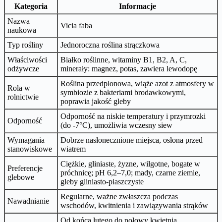
Kategoria
Informacje
Nazwa
Vicia faba
naukowa
Typ rośliny
Jednoroczna roślina strączkowa
Właściwości
Białko roślinne, witaminy B1, B2, A, C,
odżywcze
minerały: magnez, potas, zawiera lewodopę
Roślina przedplonowa, wiąże azot z atmosfery w
Rola w
symbiozie z bakteriami brodawkowymi,
rolnictwie
poprawia jakość gleby
Odporność na niskie temperatury i przymrozki
Odporność
(do -7°C), umożliwia wczesny siew
Wymagania
Dobrze nasłonecznione miejsca, osłona przed
stanowiskowe
wiatrem
Ciężkie, gliniaste, żyzne, wilgotne, bogate w
Preferencje
próchnicę; pH 6,2–7,0; mady, czarne ziemie,
glebowe
gleby gliniasto-piaszczyste
Regularne, ważne zwłaszcza podczas
Nawadnianie
wschodów, kwitnienia i zawiązywania strąków
Od końca lutego do połowy kwietnia