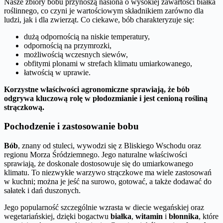
Nasze zbiory bobu przynoszą nasiona o wysokiej zawartości białka
roślinnego, co czyni je wartościowym składnikiem zarówno dla
ludzi, jak i dla zwierząt. Co ciekawe, bób charakteryzuje się:
dużą odpornością na niskie temperatury,
odpornością na przymrozki,
możliwością wczesnych siewów,
obfitymi plonami w strefach klimatu umiarkowanego,
łatwością w uprawie.
Korzystne właściwości agronomiczne sprawiają, że bób
odgrywa kluczową rolę w płodozmianie i jest cenioną rośliną
strączkową.
Pochodzenie i zastosowanie bobu
Bób
, znany od stuleci, wywodzi się z Bliskiego Wschodu oraz
regionu Morza Śródziemnego. Jego naturalne właściwości
sprawiają, że doskonale dostosowuje się do umiarkowanego
klimatu. To niezwykłe warzywo strączkowe ma wiele zastosowań
w kuchni; można je jeść na surowo, gotować, a także dodawać do
sałatek i dań duszonych.
Jego popularność szczególnie wzrasta w diecie wegańskiej oraz
wegetariańskiej, dzięki bogactwu
białka
,
witamin
i
błonnika
, które