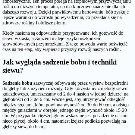
atmosferyczne. Ten proces polega na stopniowym przyzwyczajaniu
roślin do niższych temperatur, co ma kluczowe znaczenie dla ich
dalszego rozwoju. Dzięki prawidłowemu hartowaniu, bób zyskuje
lepsze warunki do wzrostu po wysadzeniu, co przekłada się na
zdrowsze rośliny i obfitsze plony.
Kiedy nasiona są odpowiednio przygotowane, ich gotowość do
siewu wzrasta, a zarazem maleje ryzyko uszkodzeń
spowodowanych przymrozkami. Z tego powodu warto poświęcić
czas na ten etap, aby wspierać przyszły rozwój naszych roślin.
Jak wygląda sadzenie bobu i techniki
siewu?
Sadzenie bobu
zazwyczaj odbywa się przez wysiew bezpośredni
do gleby lub z użyciem rozsady. Gdy korzystamy z metody siewu
gniazdowego, umieszczamy od 2 do 4 nasion w jednej dziurze, na
głębokości od 3 do 6 cm. Ważne jest, aby utrzymywać odległość
między rzędami, która powinna wynosić od 30 do 60 cm, a odstęp
między gniazdami w obrębie jednego rzędu wynosić około 15-20
cm. W przypadku cięższej gleby wskazane jest posadzenie nasion
nieco płycej, około 4 cm, natomiast lżejsze podłoża pozwalają na
głębszy siew, do 6 cm.