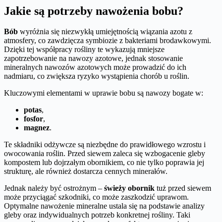
Jakie są potrzeby nawożenia bobu?
Bób
wyróżnia się niezwykłą umiejętnością wiązania azotu z
atmosfery, co zawdzięcza symbiozie z bakteriami brodawkowymi.
Dzięki tej współpracy rośliny te wykazują mniejsze
zapotrzebowanie na nawozy azotowe, jednak stosowanie
mineralnych nawozów azotowych może prowadzić do ich
nadmiaru, co zwiększa ryzyko wystąpienia chorób u roślin.
Kluczowymi elementami w uprawie bobu są nawozy bogate w:
potas
,
fosfor
,
magnez
.
Te składniki odżywcze są niezbędne do prawidłowego wzrostu i
owocowania roślin. Przed siewem zaleca się wzbogacenie gleby
kompostem lub dojrzałym obornikiem, co nie tylko poprawia jej
strukturę, ale również dostarcza cennych minerałów.
Jednak należy być ostrożnym –
świeży obornik
tuż przed siewem
może przyciągać szkodniki, co może zaszkodzić uprawom.
Optymalne nawożenie mineralne ustala się na podstawie analizy
gleby oraz indywidualnych potrzeb konkretnej rośliny. Taki