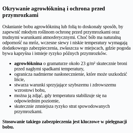
Okrywanie agrowłókniną i ochrona przed
przymrozkami
Osłanianie bobu agrowłókniną lub folią to doskonały sposób, by
zapewnić młodym roślinom ochronę przed przymrozkami oraz
trudnymi warunkami atmosferycznymi. Choć bób ma naturalną
odporność na mróz, wczesne siewy i niskie temperatury wymagają
dodatkowego zabezpieczenia, zwłaszcza w miejscach, gdzie pogoda
bywa kapryśna i istnieje ryzyko późnych przymrozków.
agrowłóknina
o gramaturze około 23 g/m² skutecznie broni
przed nagłymi spadkami temperatury,
ogranicza nadmierne nasłonecznienie, które może uszkodzić
liście,
stwarza warunki sprzyjające szybszemu i zdrowszemu
wzrostowi bobu,
można ją zdjąć, gdy temperatura stabilizuje się na
odpowiednim poziomie,
skutecznie zmniejsza ryzyko strat spowodowanych
przymrozkami.
Stosowanie takiego zabezpieczenia jest kluczowe w pielęgnacji
bobu.