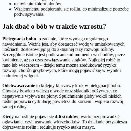
ułatwieniu zbioru plonów.
Wzajemnemu podpieraniu się roślin, co minimalizuje potrzebę
podwiązywania.
Jak dbać o bób w trakcie wzrostu?
Pielęgnacja bobu
to zadanie, które wymaga regularnego
nawadniania. Ważne jest, aby dostarczać wodę w umiarkowanych
ilościach, dostosowując ją do aktualnej fazy rozwoju rośliny.
Szczególnie istotne jest podlewanie od momentu wschodów, przez
kwitnienie, aż po czas zawiązywania strąków. Najlepiej robić to
rano lub wieczorem – dzięki temu można zredukować ryzyko
rozwoju chorób grzybowych, które mogą pojawić się w wyniku
nadmiernej wilgoci.
Odchwaszczanie
to kolejny kluczowy krok w pielęgnacji bobu.
Chwasty bowiem walczą o wodę oraz składniki odżywcze, co
negatywnie wpływa na plony. Spulchnienie gleby wokół niskich
roślin poprawia cyrkulację powietrza do korzeni i wspiera rozwój
samej rośliny.
Kiedy na roślinie pojawi się
4-6 strąków
, warto przeprowadzić
ogławianie, czyli usuwanie wierzchołków. To działanie przyspiesza
dojrzewanie roślin i redukuje ryzyko ataku mszyc.