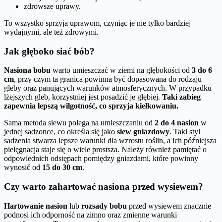
zdrowsze uprawy.
To wszystko sprzyja uprawom, czyniąc je nie tylko bardziej
wydajnymi, ale też zdrowymi.
Jak głęboko siać bób?
Nasiona bobu
warto umieszczać w ziemi na głębokości od
3 do 6
cm
, przy czym ta granica powinna być dopasowana do rodzaju
gleby oraz panujących warunków atmosferycznych. W przypadku
lżejszych gleb, korzystniej jest posadzić je głębiej.
Taki zabieg
zapewnia lepszą wilgotność, co sprzyja kiełkowaniu.
Sama metoda siewu polega na umieszczaniu od
2 do 4 nasion
w
jednej sadzonce, co określa się jako
siew gniazdowy
. Taki styl
sadzenia stwarza lepsze warunki dla wzrostu roślin, a ich późniejsza
pielęgnacja staje się o wiele prostsza. Należy również pamiętać o
odpowiednich odstępach pomiędzy gniazdami, które powinny
wynosić od
15 do 30 cm
.
Czy warto zahartować nasiona przed wysiewem?
Hartowanie nasion
lub
rozsady bobu
przed wysiewem znacznie
podnosi ich odporność na zimno oraz zmienne warunki