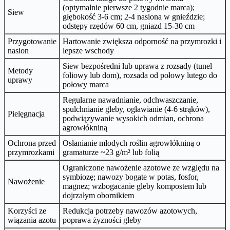
(optymalnie pierwsze 2 tygodnie marca);
Siew
głębokość 3-6 cm; 2-4 nasiona w gnieździe;
odstępy rzędów 60 cm, gniazd 15-30 cm
Przygotowanie
Hartowanie zwiększa odporność na przymrozki i
nasion
lepsze wschody
Siew bezpośredni lub uprawa z rozsady (tunel
Metody
foliowy lub dom), rozsada od połowy lutego do
uprawy
połowy marca
Regularne nawadnianie, odchwaszczanie,
spulchnianie gleby, ogławianie (4-6 strąków),
Pielęgnacja
podwiązywanie wysokich odmian, ochrona
agrowłókniną
Ochrona przed
Osłanianie młodych roślin agrowłókniną o
przymrozkami
gramaturze ~23 g/m² lub folią
Ograniczone nawożenie azotowe ze względu na
symbiozę; nawozy bogate w potas, fosfor,
Nawożenie
magnez; wzbogacanie gleby kompostem lub
dojrzałym obornikiem
Korzyści ze
Redukcja potrzeby nawozów azotowych,
wiązania azotu
poprawa żyzności gleby