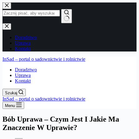
Przejdź
do
treści
Brak
wyników
Doradztwo
Uprawa
Kontakt
InSad – portal o sadownictwie i rolnictwie
Doradztwo
Uprawa
Kontakt
Szukaj
InSad – portal o sadownictwie i rolnictwie
Menu
Bób Uprawa – Czym Jest I Jakie Ma
Znaczenie W Uprawie?