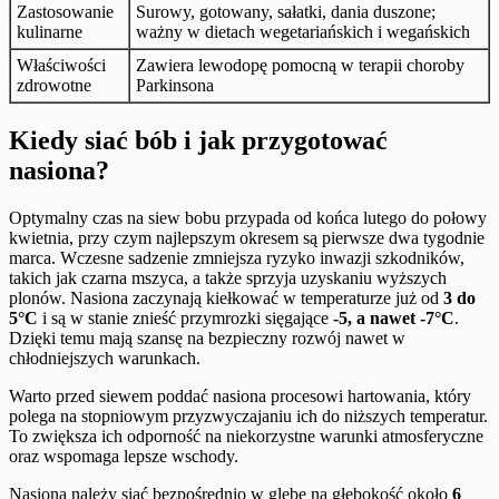
Zastosowanie
Surowy, gotowany, sałatki, dania duszone;
kulinarne
ważny w dietach wegetariańskich i wegańskich
Właściwości
Zawiera lewodopę pomocną w terapii choroby
zdrowotne
Parkinsona
Kiedy siać bób i jak przygotować
nasiona?
Optymalny czas na siew bobu przypada od końca lutego do połowy
kwietnia, przy czym najlepszym okresem są pierwsze dwa tygodnie
marca. Wczesne sadzenie zmniejsza ryzyko inwazji szkodników,
takich jak czarna mszyca, a także sprzyja uzyskaniu wyższych
plonów. Nasiona zaczynają kiełkować w temperaturze już od
3 do
5°C
i są w stanie znieść przymrozki sięgające
-5, a nawet -7°C
.
Dzięki temu mają szansę na bezpieczny rozwój nawet w
chłodniejszych warunkach.
Warto przed siewem poddać nasiona procesowi hartowania, który
polega na stopniowym przyzwyczajaniu ich do niższych temperatur.
To zwiększa ich odporność na niekorzystne warunki atmosferyczne
oraz wspomaga lepsze wschody.
Nasiona należy siać bezpośrednio w glebę na głębokość około
6