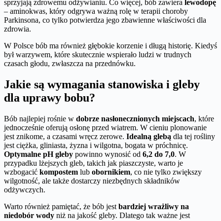
sprzyjają zdrowemu odżywianiu. Co więcej, bób zawiera
lewodopę
– aminokwas, który odgrywa ważną rolę w terapii choroby
Parkinsona, co tylko potwierdza jego zbawienne właściwości dla
zdrowia.
W Polsce bób ma również głębokie korzenie i długą historię. Kiedyś
był warzywem, które skutecznie wspierało ludzi w trudnych
czasach głodu, zwłaszcza na przednówku.
Jakie są wymagania stanowiska i gleby
dla uprawy bobu?
Bób najlepiej rośnie w
dobrze nasłonecznionych miejscach
, które
jednocześnie oferują osłonę przed wiatrem. W cieniu plonowanie
jest znikome, a czasami wręcz zerowe.
Idealną glebą
dla tej rośliny
jest ciężka, gliniasta, żyzna i wilgotna, bogata w próchnicę.
Optymalne pH gleby
powinno wynosić od
6,2 do 7,0
. W
przypadku lżejszych gleb, takich jak piaszczyste, warto je
wzbogacić
kompostem
lub
obornikiem
, co nie tylko zwiększy
wilgotność, ale także dostarczy niezbędnych składników
odżywczych.
Warto również pamiętać, że bób jest
bardziej wrażliwy na
niedobór wody
niż na jakość gleby. Dlatego tak ważne jest