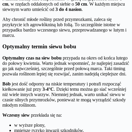
cm
, w rzędach oddalonych od siebie o
50 cm
. W każdym miejscu
siewnym warto umieścić od
3 do 4 nasion
.
Aby chronić młode rośliny przed przymrozkami, zaleca się
przykrycie ich agrowłókniną lub folią. To szczególnie istotne w
przypadku bardzo wczesnego siewu, przeprowadzanego w lutym i
marcu.
Optymalny termin siewu bobu
Optymalny czas na siew bobu
przypada na okres od końca lutego
do połowy kwietnia. Warto jednak wspomnieć, że najlepiej zasadzić
go jak najwcześniej, szczególnie przed połową marca. Taki timing
pozwala roślinom lepiej się rozwijać, zanim nadejdą cieplejsze dni.
Bób
jest dość odporny na niskie temperatury i potrafi rozpocząć
kiełkowanie już przy
3-4°C
. Dzięki temu można go siać wcześniej
niż wiele innych warzyw. Niemniej jednak, warto unikać siewu w
czasie silnych przymrozków, ponieważ te mogą wyrządzić szkody
młodym roślinom.
Wczesny siew
przekłada się na:
w wyższe plony,
mniejsze ryzyko inwazji szkodników,