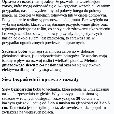
Uprawa z rozsady
ma tę zaletę, że pozwala na wcześniejsze
zbiory, które mogą odbywać się o 2-3 tygodnie wcześniej. W takim
przypadku, nasiona wysiewamy od połowy lutego do połowy
marca, najczęściej w tunelach foliowych lub w cieple domowym.
Po tym okresie rośliny są przenoszone do gruntu. Bez względu na
wybraną metodę, kluczowe są staranne przygotowanie gleby oraz
regularna pielęgnacja roślin, co sprzyja ich zdrowemu ukorzenieniu
i rozwojowi. Choć siew punktowy, przy użyciu pojedynczych
nasion co około 10 cm, jest rzadkością, to sprawdza się w
przypadku ograniczonych powierzchni uprawnych.
Sadzenie bobu
wymaga staranności zarówno w doborze
głębokości siewu, jak i odpowiednich odstępów. Te aspekty mają
istotny wpływ na rozwój roślin i wielkość plonów.
Metoda
gniazdowego siewu z 2-4 nasionami
okazała się wyjątkowo
efektywna dla tej rośliny strączkowej.
Siew bezpośredni i uprawa z rozsady
Siew bezpośredni
bobu to technika, która polega na umieszczaniu
nasion bezpośrednio w glebie. W tym przypadku nasiona są
sadzone w równych odstępach, zazwyczaj co
30-60 cm
, a w
każdym gniazdku lądują od
2 do 4 nasion
na głębokości od
3 do 6
cm
. Ta metoda jest nie tylko prosta, ale również bardzo popularna,
zwłaszcza na większych polach.