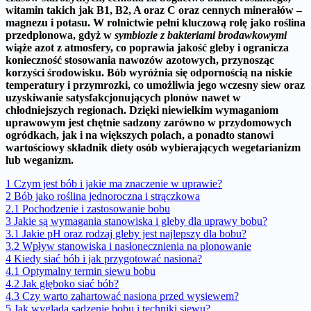
witamin takich jak
B1, B2, A oraz C
oraz cennych minerałów –
magnezu i potasu
.
W rolnictwie pełni kluczową rolę jako roślina
przedplonowa, gdyż w
symbiozie z bakteriami brodawkowymi
wiąże azot z atmosfery, co poprawia jakość gleby i ogranicza
konieczność stosowania nawozów azotowych, przynosząc
korzyści środowisku.
Bób wyróżnia się odpornością na niskie
temperatury i przymrozki, co umożliwia jego wczesny siew oraz
uzyskiwanie satysfakcjonujących plonów nawet w
chłodniejszych regionach.
Dzięki niewielkim wymaganiom
uprawowym jest chętnie sadzony zarówno w przydomowych
ogródkach, jak i na większych polach, a ponadto stanowi
wartościowy składnik diety osób wybierających wegetarianizm
lub weganizm.
1
Czym jest bób i jakie ma znaczenie w uprawie?
2
Bób jako roślina jednoroczna i strączkowa
2.1
Pochodzenie i zastosowanie bobu
3
Jakie są wymagania stanowiska i gleby dla uprawy bobu?
3.1
Jakie pH oraz rodzaj gleby jest najlepszy dla bobu?
3.2
Wpływ stanowiska i nasłonecznienia na plonowanie
4
Kiedy siać bób i jak przygotować nasiona?
4.1
Optymalny termin siewu bobu
4.2
Jak głęboko siać bób?
4.3
Czy warto zahartować nasiona przed wysiewem?
5
Jak wygląda sadzenie bobu i techniki siewu?