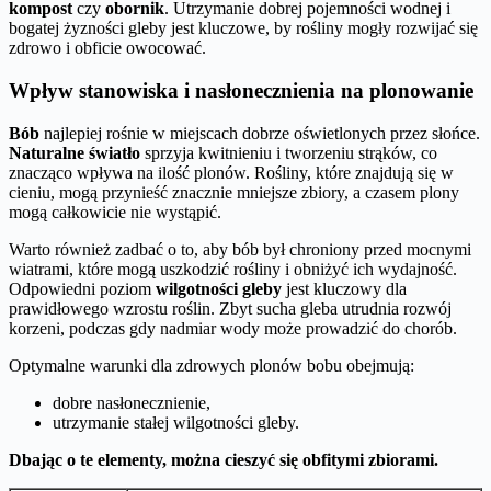
kompost
czy
obornik
. Utrzymanie dobrej pojemności wodnej i
bogatej żyzności gleby jest kluczowe, by rośliny mogły rozwijać się
zdrowo i obficie owocować.
Wpływ stanowiska i nasłonecznienia na plonowanie
Bób
najlepiej rośnie w miejscach dobrze oświetlonych przez słońce.
Naturalne światło
sprzyja kwitnieniu i tworzeniu strąków, co
znacząco wpływa na ilość plonów. Rośliny, które znajdują się w
cieniu, mogą przynieść znacznie mniejsze zbiory, a czasem plony
mogą całkowicie nie wystąpić.
Warto również zadbać o to, aby bób był chroniony przed mocnymi
wiatrami, które mogą uszkodzić rośliny i obniżyć ich wydajność.
Odpowiedni poziom
wilgotności gleby
jest kluczowy dla
prawidłowego wzrostu roślin. Zbyt sucha gleba utrudnia rozwój
korzeni, podczas gdy nadmiar wody może prowadzić do chorób.
Optymalne warunki dla zdrowych plonów bobu obejmują:
dobre nasłonecznienie,
utrzymanie stałej wilgotności gleby.
Dbając o te elementy, można cieszyć się obfitymi zbiorami.