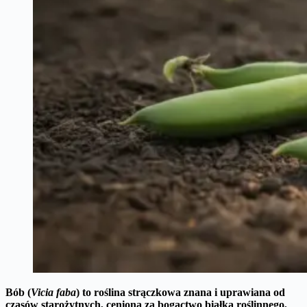
Bób (
Vicia faba
) to roślina strączkowa znana i uprawiana od
czasów starożytnych, ceniona za bogactwo
białka roślinnego
,