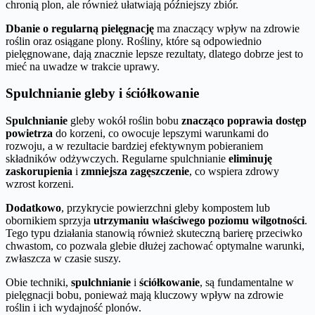
chronią plon, ale również ułatwiają późniejszy zbiór.
Dbanie o regularną pielęgnację
ma znaczący wpływ na zdrowie
roślin oraz osiągane plony. Rośliny, które są odpowiednio
pielęgnowane, dają znacznie lepsze rezultaty, dlatego dobrze jest to
mieć na uwadze w trakcie uprawy.
Spulchnianie gleby i ściółkowanie
Spulchnianie
gleby wokół roślin bobu
znacząco poprawia dostęp
powietrza
do korzeni, co owocuje lepszymi warunkami do
rozwoju, a w rezultacie bardziej efektywnym pobieraniem
składników odżywczych. Regularne spulchnianie
eliminuję
zaskorupienia
i
zmniejsza zagęszczenie
, co wspiera zdrowy
wzrost korzeni.
Dodatkowo
, przykrycie powierzchni gleby kompostem lub
obornikiem sprzyja
utrzymaniu właściwego poziomu wilgotności
.
Tego typu działania stanowią również skuteczną barierę przeciwko
chwastom, co pozwala glebie dłużej zachować optymalne warunki,
zwłaszcza w czasie suszy.
Obie techniki,
spulchnianie
i
ściółkowanie
, są fundamentalne w
pielęgnacji bobu, ponieważ mają kluczowy wpływ na zdrowie
roślin i ich wydajność plonów.