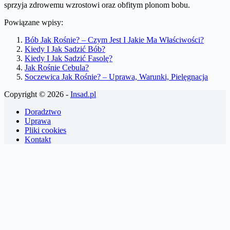
sprzyja zdrowemu wzrostowi oraz obfitym plonom bobu.
Powiązane wpisy:
Bób Jak Rośnie? – Czym Jest I Jakie Ma Właściwości?
Kiedy I Jak Sadzić Bób?
Kiedy I Jak Sadzić Fasolę?
Jak Rośnie Cebula?
Soczewica Jak Rośnie? – Uprawa, Warunki, Pielęgnacja
Copyright © 2026 -
Insad.pl
Doradztwo
Uprawa
Pliki cookies
Kontakt