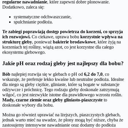
regularne nawadnianie
, które zapewni dobre plonowanie.
Dodatkowo, zaleca się:
systematyczne odchwaszczanie,
spulchnianie podłoża.
Te zabiegi poprawiają dostęp powietrza do korzeni, co sprzyja
ich rozwojowi.
Co ciekawe, uprawa bobu
korzystnie wpływa na
strukturę gleby
, ponieważ
bakterie brodawkowe
, które żyją na
korzeniach tej rośliny, wiążą azot, co jest korzystne dla całego
ekosystemu glebowego.
Jakie pH oraz rodzaj gleby jest najlepszy dla bobu?
Bób
najlepiej rozwija się w glebach o pH od
6,2 do 7,0
, co
wskazuje, że preferuje lekko kwaśne lub neutralne podłoża. Idealne
dla niego są gleby ciężkie, gliniaste, które są bogate w substancje
odżywcze i próchnicę. Tego rodzaju gleby doskonale zatrzymują
wilgoć, co jest niezwykle istotne dla prawidłowego wzrostu roślin.
Mady, czarne ziemie oraz gleby gliniasto-piaszczyste
to
doskonałe wybory dla bobu.
Można go również uprawiać na lżejszych, piaszczystych glebach,
jednak warto mieć na uwadze, że plony mogą być niższe, chyba że
zastosujemy intensywne nawadnianie oraz dodamy do podłoża